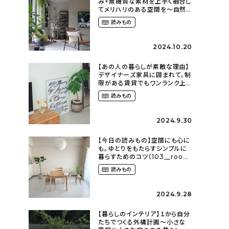
み×無機質な素材を上手く融合し
てメリハリのある空間を〜自然
に囲まれて暮らす（ki_no_ieさ
読みもの
ん）
2024.10.20
【あの人の暮らしが素敵な理由】
デザイナーズ家具に囲まれて。制
限がある賃貸でもワンランク上
のお部屋に〜狭くても好きな暮
読みもの
らしのこと（_____chika708さ
ん）
2024.9.30
【今日の読みもの】空間にも心に
も。ゆとりをもたらすシンプルに
暮らすためのコツ（103__room
さん）
読みもの
2024.9.28
【暮らしのインテリア】１から自分
たちでつくる外構計画〜小さな