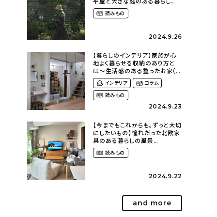
平屋と大きな庭のある暮らし
（tsumikiniwaさん）
読みもの
2024.9.26
【暮らしのインテリア】家族が心
地よく暮らせる収納のあり方と
は〜生活感のある整ったお家（
kaya___ieさん）
インテリア
コラム
読みもの
2024.9.23
【今までもこれからも。ずっと大切
にしたいもの】憧れだった北欧家
具のある暮らしの風景
（m._.k_homeさん）
読みもの
2024.9.22
and more