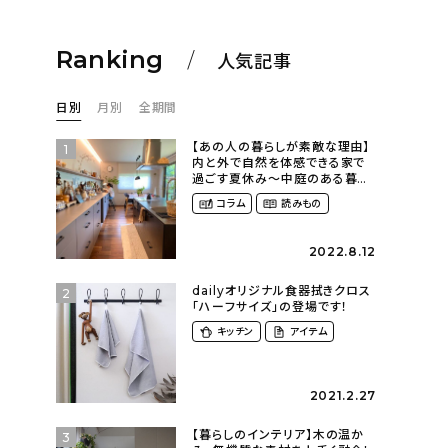
Ranking
人気記事
日別
月別
全期間
【あの人の暮らしが素敵な理由】
1
内と外で自然を体感できる家で
過ごす夏休み〜中庭のある暮ら
し（yume_2700さん）
コラム
読みもの
2022.8.12
dailyオリジナル食器拭きクロス
2
「ハーフサイズ」の登場です！
キッチン
アイテム
2021.2.27
【暮らしのインテリア】木の温か
3