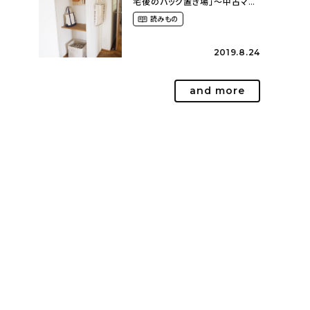
宅後のバッグ置き場」～中古マン
ションリノベーションで叶えたコ
読みもの
ダワリの暮らし（cocoyuko___
さん）
2019.8.24
and more