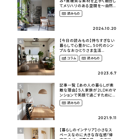
み×無機質な素材を上手く融合し
てメリハリのある空間を〜自然
に囲まれて暮らす（ki_no_ieさ
読みもの
ん）
2024.10.20
【今日の読みもの】持ちすぎない
4
暮らしで心豊かに。５０代のシン
プルなおひとりさま生活
（ohitorisama_kurasiさん）
コラム
読みもの
2023.6.7
記事一覧 【あの人の暮らしが素
5
敵な理由】５人家族が２LDKのマ
ンションで笑顔で過ごすために〜
スッキリ暮らす（hm_no.ieさん）
読みもの
2021.9.11
【暮らしのインテリア】小さなス
6
ペースなのに大きな存在感「帰