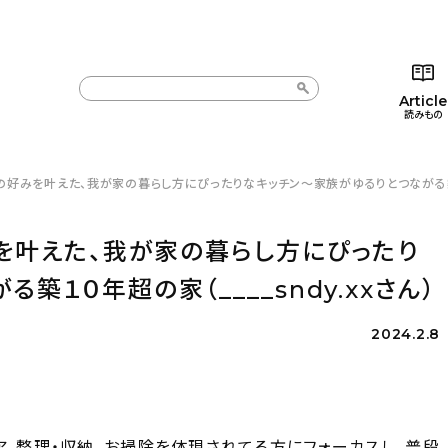
Article
読みもの
の好みを叶えた、我が家の暮らし方にぴったりなキッチン〜家族がゆるりとつながる築１０
カテゴリー一覧
カテゴリー一覧
コラム
インテ
新着記事
新着記事
インテリア
日用
を叶えた、我が家の暮らし方にぴったり
人気の記事
人気の記事
キッチン
キッチ
１０年超の家（____sndy.xxさん）
おすすめの記事
おすすめの記事
収納/掃除
ギフト
2024.2.8
ア、整理・収納、お掃除を体現されてる方にフォーカスし、普段