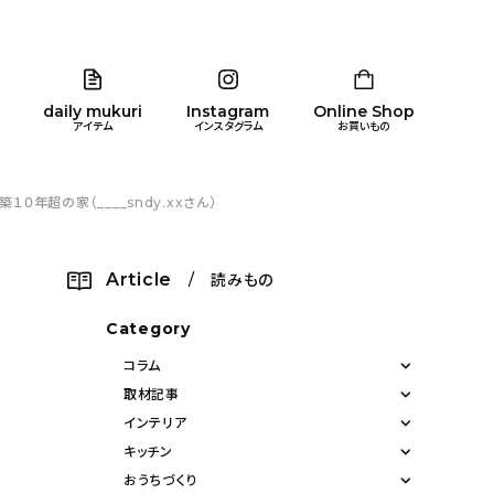
daily mukuri
Instagram
Online Shop
アイテム
インスタグラム
お買いもの
年超の家（____sndy.xxさん）
リア
暮らし
キッズ
品
Article
/ 読みもの
ン
Category
コラム
取材記事
インテリア
キッチン
おうちづくり