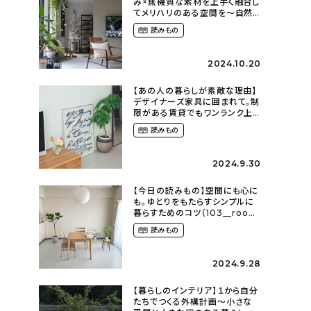
み×無機質な素材を上手く融合し
てメリハリのある空間を〜自然
に囲まれて暮らす（ki_no_ieさ
読みもの
ん）
2024.10.20
【あの人の暮らしが素敵な理由】
デザイナーズ家具に囲まれて。制
限がある賃貸でもワンランク上
のお部屋に〜狭くても好きな暮
読みもの
らしのこと（_____chika708さ
ん）
2024.9.30
【今日の読みもの】空間にも心に
も。ゆとりをもたらすシンプルに
暮らすためのコツ（103__room
さん）
読みもの
2024.9.28
【暮らしのインテリア】１から自分
たちでつくる外構計画〜小さな