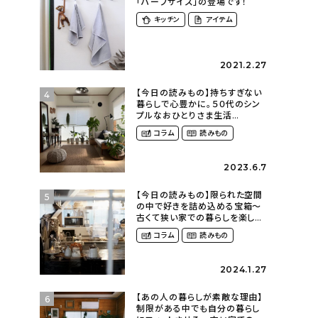
「ハーフサイズ」の登場です！
キッチン
アイテム
2021.2.27
【今日の読みもの】持ちすぎない
4
暮らしで心豊かに。５０代のシン
プルなおひとりさま生活
（ohitorisama_kurasiさん）
コラム
読みもの
2023.6.7
【今日の読みもの】限られた空間
5
の中で好きを詰め込める宝箱〜
古くて狭い家での暮らしを楽しむ
（2nyan_and_lifestylesさん）
コラム
読みもの
2024.1.27
【あの人の暮らしが素敵な理由】
6
制限がある中でも自分の暮らし