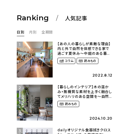
Ranking
人気記事
日別
月別
全期間
【あの人の暮らしが素敵な理由】
1
内と外で自然を体感できる家で
過ごす夏休み〜中庭のある暮ら
し（yume_2700さん）
コラム
読みもの
2022.8.12
【暮らしのインテリア】木の温か
2
み×無機質な素材を上手く融合し
てメリハリのある空間を〜自然
に囲まれて暮らす（ki_no_ieさ
読みもの
ん）
2024.10.20
dailyオリジナル食器拭きクロス
3