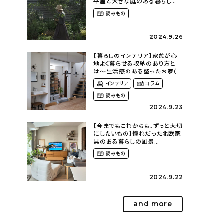
平屋と大きな庭のある暮らし
（tsumikiniwaさん）
読みもの
2024.9.26
【暮らしのインテリア】家族が心
地よく暮らせる収納のあり方と
は〜生活感のある整ったお家（
kaya___ieさん）
インテリア
コラム
読みもの
2024.9.23
【今までもこれからも。ずっと大切
にしたいもの】憧れだった北欧家
具のある暮らしの風景
（m._.k_homeさん）
読みもの
2024.9.22
and more