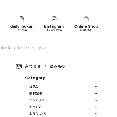
daily mukuri
Instagram
Online Shop
アイテム
インスタグラム
お買いもの
らす（kei_haus___さん）
リア
暮らし
キッズ
品
Article
/ 読みもの
ン
Category
コラム
取材記事
インテリア
キッチン
おうちづくり