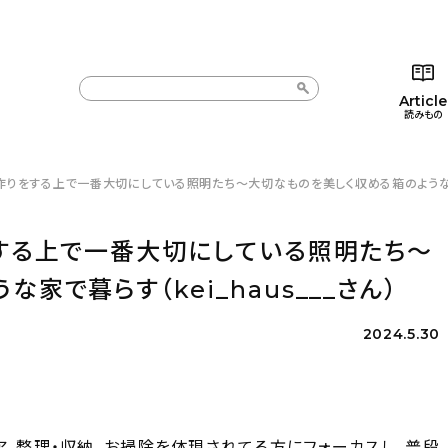
Article
読みもの
作りをする上で一番大切にしている照明たち〜大切なものを美しく収める箱のような家で暮
カテゴリー一覧
カテゴリー一覧
コラム
インテ
新着記事
新着記事
インテリア
日用
をする上で一番大切にしている照明たち〜
人気の記事
人気の記事
キッチン
キッチ
家で暮らす（kei_haus___さん）
おすすめの記事
おすすめの記事
収納/掃除
ギフト
2024.5.30
ア、整理・収納、お掃除を体現されてる方にフォーカスし、普段