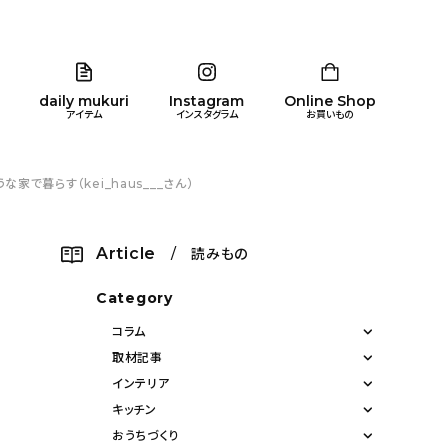
daily mukuri
Instagram
Online Shop
アイテム
インスタグラム
お買いもの
暮らす（kei_haus___さん）
リア
暮らし
キッズ
品
Article
/ 読みもの
ン
Category
コラム
取材記事
インテリア
キッチン
おうちづくり