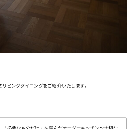
家のリビングダイニングをご紹介いたします。
切なものを美しく収める箱のような家で暮らす（kei_haus___さん）