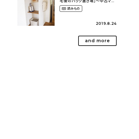
宅後のバッグ置き場」～中古マン
ションリノベーションで叶えたコ
読みもの
ダワリの暮らし（cocoyuko___
さん）
2019.8.24
and more