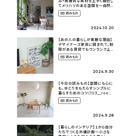
み×無機質な素材を上手く融合し
てメリハリのある空間を〜自然
に囲まれて暮らす（ki_no_ieさ
読みもの
ん）
2024.10.20
【あの人の暮らしが素敵な理由】
デザイナーズ家具に囲まれて。制
限がある賃貸でもワンランク上
のお部屋に〜狭くても好きな暮
読みもの
らしのこと（_____chika708さ
ん）
2024.9.30
【今日の読みもの】空間にも心に
も。ゆとりをもたらすシンプルに
暮らすためのコツ（103__room
さん）
読みもの
2024.9.28
【暮らしのインテリア】１から自分
たちでつくる外構計画〜小さな