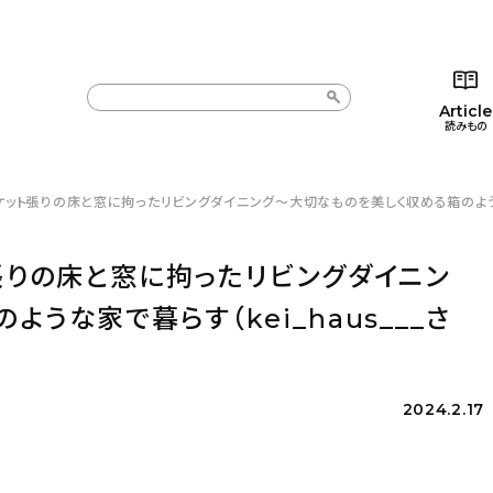
Article
読みもの
ケット張りの床と窓に拘ったリビングダイニング〜大切なものを美しく収める箱のような家で
カテゴリー一覧
カテゴリー一覧
コラム
インテ
新着記事
新着記事
インテリア
日用
張りの床と窓に拘ったリビングダイニン
人気の記事
人気の記事
キッチン
キッチ
うな家で暮らす（kei_haus___さ
おすすめの記事
おすすめの記事
収納/掃除
ギフト
2024.2.17