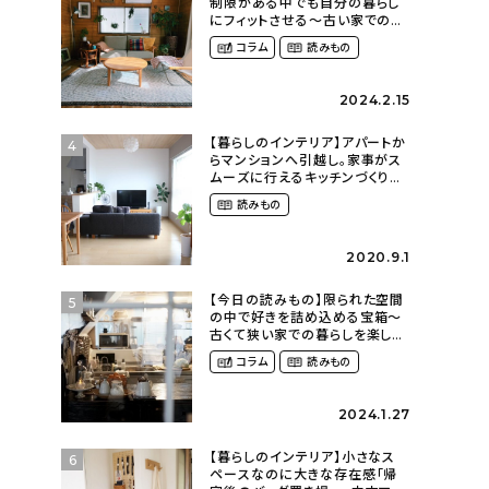
制限がある中でも自分の暮らし
にフィットさせる〜古い家での暮
らしを楽しむ（idasanchiさん）
コラム
読みもの
2024.2.15
【暮らしのインテリア】アパートか
4
らマンションへ引越し。家事がス
ムーズに行えるキッチンづくり〜
２LDKの賃貸暮らし
読みもの
（mari_ppe_さん）
2020.9.1
【今日の読みもの】限られた空間
5
の中で好きを詰め込める宝箱〜
古くて狭い家での暮らしを楽しむ
（2nyan_and_lifestylesさん）
コラム
読みもの
2024.1.27
【暮らしのインテリア】小さなス
6
ペースなのに大きな存在感「帰