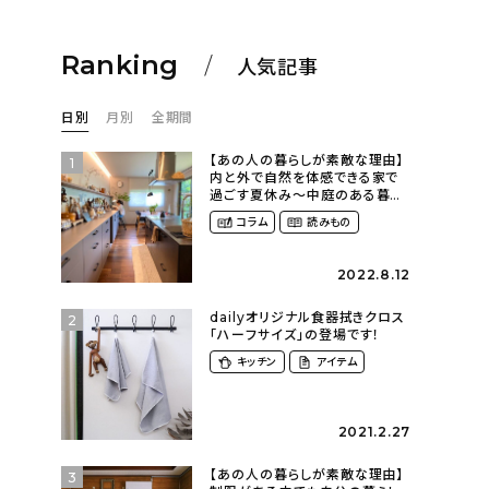
Ranking
人気記事
日別
月別
全期間
【あの人の暮らしが素敵な理由】
1
内と外で自然を体感できる家で
過ごす夏休み〜中庭のある暮ら
し（yume_2700さん）
コラム
読みもの
2022.8.12
dailyオリジナル食器拭きクロス
2
「ハーフサイズ」の登場です！
キッチン
アイテム
2021.2.27
【あの人の暮らしが素敵な理由】
3