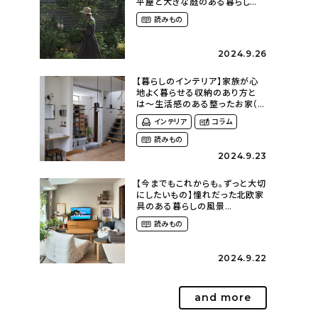
平屋と大きな庭のある暮らし
（tsumikiniwaさん）
読みもの
2024.9.26
【暮らしのインテリア】家族が心
地よく暮らせる収納のあり方と
は〜生活感のある整ったお家（
kaya___ieさん）
インテリア
コラム
読みもの
2024.9.23
【今までもこれからも。ずっと大切
にしたいもの】憧れだった北欧家
具のある暮らしの風景
（m._.k_homeさん）
読みもの
2024.9.22
and more