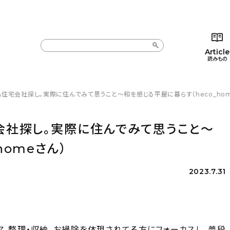
Article
読みもの
&住宅会社探し。実際に住んでみて思うこと〜和を感じる平屋に暮らす（heco_hom
カテゴリー一覧
カテゴリー一覧
コラム
インテ
新着記事
新着記事
インテリア
日用
会社探し。実際に住んでみて思うこと〜
人気の記事
人気の記事
キッチン
キッチ
homeさん）
おすすめの記事
おすすめの記事
収納/掃除
ギフト
2023.7.31
ア、整理・収納、お掃除を体現されてる方にフォーカスし、普段