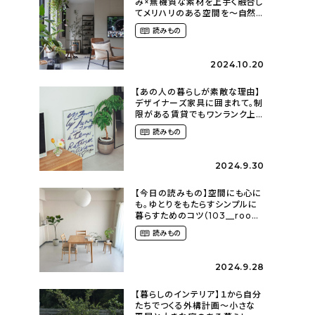
み×無機質な素材を上手く融合し
てメリハリのある空間を〜自然
に囲まれて暮らす（ki_no_ieさ
読みもの
ん）
2024.10.20
【あの人の暮らしが素敵な理由】
デザイナーズ家具に囲まれて。制
限がある賃貸でもワンランク上
のお部屋に〜狭くても好きな暮
読みもの
らしのこと（_____chika708さ
ん）
2024.9.30
【今日の読みもの】空間にも心に
も。ゆとりをもたらすシンプルに
暮らすためのコツ（103__room
さん）
読みもの
2024.9.28
【暮らしのインテリア】１から自分
たちでつくる外構計画〜小さな