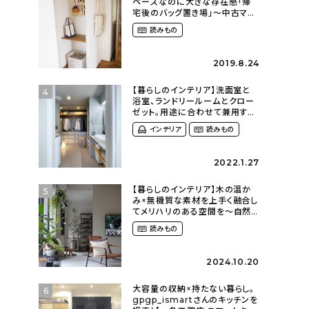
ペースなのに大きな存在感「帰
宅後のバッグ置き場」～中古マン
ションリノベーションで叶えたコ
読みもの
ダワリの暮らし（cocoyuko___
さん）
2019.8.24
【暮らしのインテリア】洗面室と
4
浴室、ランドリールームとクロー
ゼット。用途に合わせて兼用する
一体型スペース〜仕切りのない
インテリア
読みもの
ゆるく繋がったおうち
（olney.03さん）
2022.1.27
【暮らしのインテリア】木の温か
5
み×無機質な素材を上手く融合し
てメリハリのある空間を〜自然
に囲まれて暮らす（ki_no_ieさ
読みもの
ん）
2024.10.20
大容量の収納×持たない暮らし。
6
gpgp_ismartさんのキッチンを