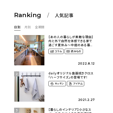
Ranking
人気記事
日別
月別
全期間
【あの人の暮らしが素敵な理由】
1
内と外で自然を体感できる家で
過ごす夏休み〜中庭のある暮ら
し（yume_2700さん）
コラム
読みもの
2022.8.12
dailyオリジナル食器拭きクロス
2
「ハーフサイズ」の登場です！
キッチン
アイテム
2021.2.27
【暮らしのインテリア】小さなス
3