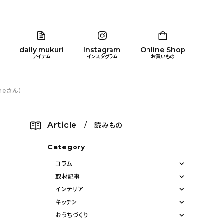
daily mukuri
Instagram
Online Shop
アイテム
インスタグラム
お買いもの
eさん）
リア
暮らし
キッズ
品
Article
/ 読みもの
ン
Category
コラム
取材記事
インテリア
キッチン
おうちづくり