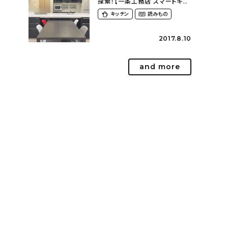
探索！【一条工務店 スマートキッ
チン(ワイドカウンター)】
キッチン
読みもの
2017.8.10
and more