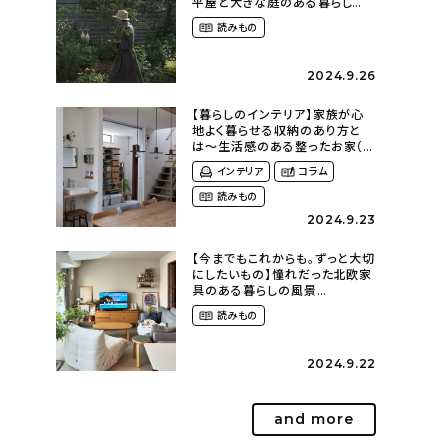
平屋と大きな庭のある暮らし
（tsumikiniwaさん）
読みもの
2024.9.26
【暮らしのインテリア】家族が心
地よく暮らせる収納のあり方と
は〜生活感のある整ったお家（
kaya___ieさん）
インテリア
コラム
読みもの
2024.9.23
【今までもこれからも。ずっと大切
にしたいもの】憧れだった北欧家
具のある暮らしの風景
（m._.k_homeさん）
読みもの
2024.9.22
and more