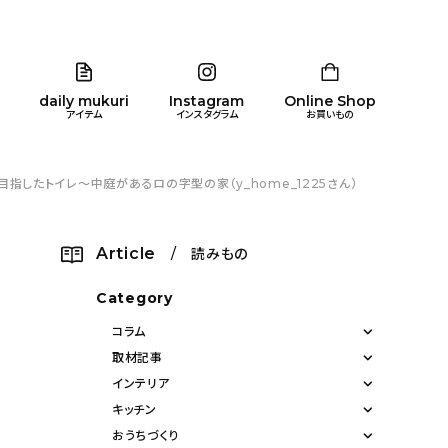
daily mukuri
Instagram
Online Shop
アイテム
インスタグラム
お買いもの
したトイレ〜中庭があるロの字型の家（y_home_1225さん）
リア
暮らし
キッズ
品
Article
/ 読みもの
ン
Category
コラム
取材記事
インテリア
キッチン
おうちづくり