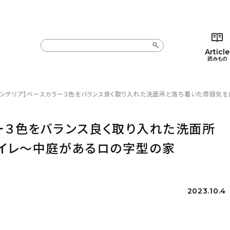
Article
読みもの
インテリア】ベースカラー３色をバランス良く取り入れた洗面所と落ち着いた雰囲気を目指
カテゴリー一覧
カテゴリー一覧
コラム
インテ
新着記事
新着記事
インテリア
日用
ー３色をバランス良く取り入れた洗面所
人気の記事
人気の記事
キッチン
キッチ
イレ〜中庭があるロの字型の家
おすすめの記事
おすすめの記事
収納/掃除
ギフト
2023.10.4