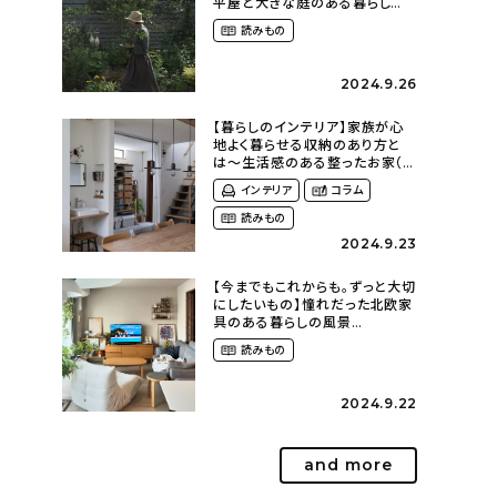
平屋と大きな庭のある暮らし
（tsumikiniwaさん）
読みもの
2024.9.26
【暮らしのインテリア】家族が心
地よく暮らせる収納のあり方と
は〜生活感のある整ったお家（
kaya___ieさん）
インテリア
コラム
読みもの
2024.9.23
【今までもこれからも。ずっと大切
にしたいもの】憧れだった北欧家
具のある暮らしの風景
（m._.k_homeさん）
読みもの
2024.9.22
and more