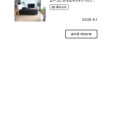
ムーズに行えるキッチンづくり〜
２LDKの賃貸暮らし
読みもの
（mari_ppe_さん）
2020.9.1
and more