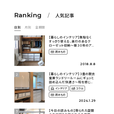
Ranking
人気記事
日別
月別
全期間
【暮らしのインテリア】無駄なく
1
すっきり使える、奥行のあるク
ローゼット収納〜築３０年のア
パートにある暮らし
読みもの
（mari_ppe_さん）
2018.8.8
【暮らしのインテリア】３畳の脱衣
2
室兼ランドリールームにギュッと
詰め込んだ快適さ〜和を感じる
平屋に暮らす（heco_homeさ
インテリア
コラム
ん）
読みもの
2024.1.29
【今日の読みもの】限られた空間
3