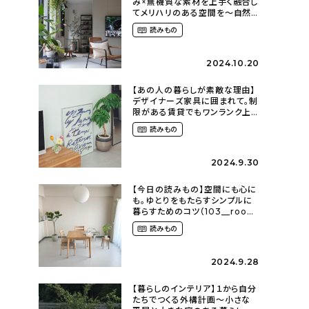
み×無機質な素材を上手く融合し
てメリハリのある空間を〜自然
に囲まれて暮らす（ki_no_ieさ
読みもの
ん）
2024.10.20
【あの人の暮らしが素敵な理由】
デザイナーズ家具に囲まれて。制
限がある賃貸でもワンランク上
のお部屋に〜狭くても好きな暮
読みもの
らしのこと（_____chika708さ
ん）
2024.9.30
【今日の読みもの】空間にも心に
も。ゆとりをもたらすシンプルに
暮らすためのコツ（103__room
さん）
読みもの
2024.9.28
【暮らしのインテリア】１から自分
たちでつくる外構計画〜小さな