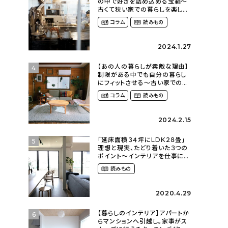
の中で好きを詰め込める宝箱〜
古くて狭い家での暮らしを楽しむ
（2nyan_and_lifestylesさん）
コラム
読みもの
2024.1.27
【あの人の暮らしが素敵な理由】
4
制限がある中でも自分の暮らし
にフィットさせる〜古い家での暮
らしを楽しむ（idasanchiさん）
コラム
読みもの
2024.2.15
「延床面積３４坪にLDK２８畳」
5
理想と現実、たどり着いた３つの
ポイント〜インテリアを仕事にし
ていた私の暮らす家（tn.h.mさ
読みもの
ん）
2020.4.29
【暮らしのインテリア】アパートか
6
らマンションへ引越し。家事がス