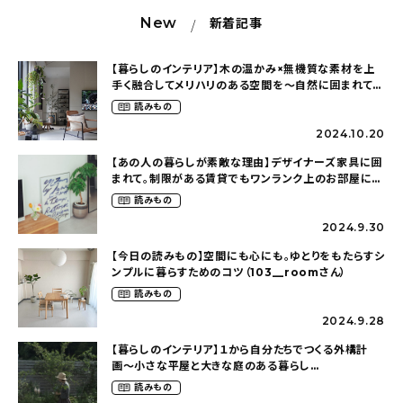
New
新着記事
【暮らしのインテリア】木の温かみ×無機質な素材を上
手く融合してメリハリのある空間を〜自然に囲まれて暮
らす（ki_no_ieさん）
読みもの
2024.10.20
【あの人の暮らしが素敵な理由】デザイナーズ家具に囲
まれて。制限がある賃貸でもワンランク上のお部屋に〜
狭くても好きな暮らしのこと（_____chika708さん）
読みもの
2024.9.30
【今日の読みもの】空間にも心にも。ゆとりをもたらすシ
ンプルに暮らすためのコツ（103__roomさん）
読みもの
2024.9.28
【暮らしのインテリア】１から自分たちでつくる外構計
画〜小さな平屋と大きな庭のある暮らし
（tsumikiniwaさん）
読みもの