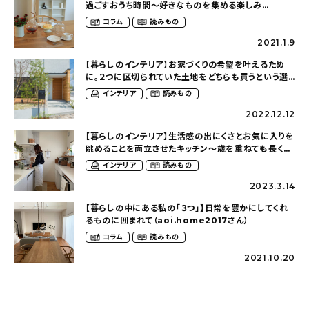
過ごすおうち時間〜好きなものを集める楽しみ
（aoi.home2017さん）
コラム
読みもの
2021.1.9
【暮らしのインテリア】お家づくりの希望を叶えるため
に。２つに区切られていた土地をどちらも買うという選
択〜歳を重ねても長く愛せるシンプルな家
インテリア
読みもの
（aoi.home2017さん）
2022.12.12
【暮らしのインテリア】生活感の出にくさとお気に入りを
眺めることを両立させたキッチン〜歳を重ねても長く愛
せるシンプルな家（aoi.home2017さん）
インテリア
読みもの
2023.3.14
【暮らしの中にある私の「３つ」】日常を豊かにしてくれ
るものに囲まれて（aoi.home2017さん）
コラム
読みもの
2021.10.20