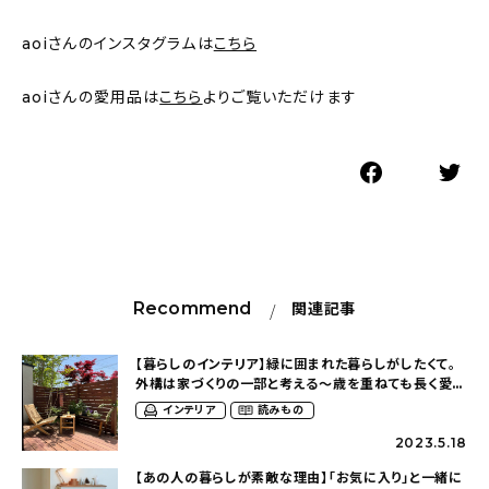
aoiさんのインスタグラムは
こちら
aoiさんの愛用品は
こちら
よりご覧いただけます
Recommend
関連記事
【暮らしのインテリア】緑に囲まれた暮らしがしたくて。
外構は家づくりの一部と考える〜歳を重ねても長く愛せ
るシンプルな家（aoi.home2017さん）
インテリア
読みもの
2023.5.18
【あの人の暮らしが素敵な理由】「お気に入り」と一緒に