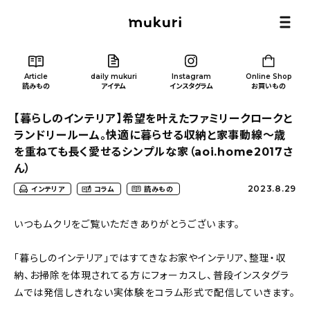
Article
daily mukuri
Instagram
Online Shop
読みもの
アイテム
インスタグラム
お買いもの
【暮らしのインテリア】希望を叶えたファミリークロークと
ランドリールーム。快適に暮らせる収納と家事動線〜歳
を重ねても長く愛せるシンプルな家（aoi.home2017さ
ん）
Article
/ 読みもの
2023.8.29
インテリア
コラム
読みもの
いつもムクリをご覧いただきありがとうございます。
カテゴリー一覧
「暮らしのインテリア」ではすてきなお家やインテリア、整理・収
新着記事
納、お掃除を体現されてる方にフォーカスし、普段インスタグラ
ムでは発信しきれない実体験をコラム形式で配信していきます。
人気の記事