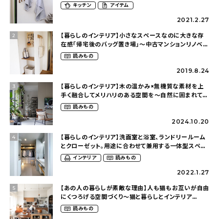
キッチン
アイテム
2021.2.27
【暮らしのインテリア】小さなスペースなのに大きな存
2
在感「帰宅後のバッグ置き場」～中古マンションリノベー
ションで叶えたコダワリの暮らし（cocoyuko___さ
読みもの
ん）
2019.8.24
【暮らしのインテリア】木の温かみ×無機質な素材を上
3
手く融合してメリハリのある空間を〜自然に囲まれて暮
らす（ki_no_ieさん）
読みもの
2024.10.20
【暮らしのインテリア】洗面室と浴室、ランドリールーム
4
とクローゼット。用途に合わせて兼用する一体型スペー
ス〜仕切りのないゆるく繋がったおうち（olney.03さ
インテリア
読みもの
ん）
2022.1.27
【あの人の暮らしが素敵な理由】人も猫もお互いが自由
5
にくつろげる空間づくり〜猫と暮らしとインテリア
（wakuwaku_chikuwa_chanさん）
読みもの