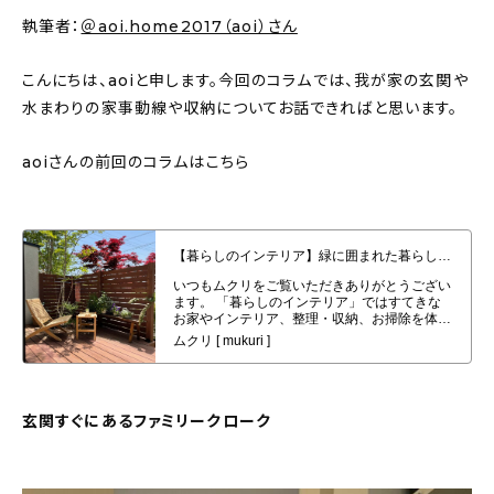
About
執筆者：
＠aoi.home2017（aoi）さん
会社概要
こんにちは、aoiと申します。今回のコラムでは、我が家の玄関や
プライバシーポリシー
水まわりの家事動線や収納についてお話できればと思います。
お問い合わせ
aoiさんの前回のコラムはこちら
【暮らしのインテリア】緑に囲まれた暮らしがしたくて。外構は家づくりの一
部と考える〜歳を重ねても長く愛せるシンプルな家（aoi.home2017さん）
玄関すぐにあるファミリークローク