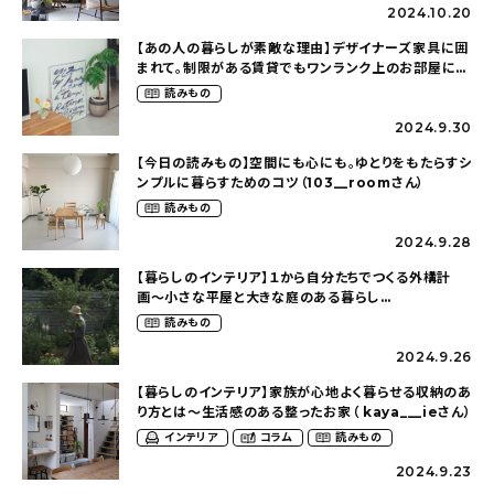
2024.10.20
【あの人の暮らしが素敵な理由】デザイナーズ家具に囲
まれて。制限がある賃貸でもワンランク上のお部屋に〜
狭くても好きな暮らしのこと（_____chika708さん）
読みもの
2024.9.30
【今日の読みもの】空間にも心にも。ゆとりをもたらすシ
ンプルに暮らすためのコツ（103__roomさん）
読みもの
2024.9.28
【暮らしのインテリア】１から自分たちでつくる外構計
画〜小さな平屋と大きな庭のある暮らし
（tsumikiniwaさん）
読みもの
2024.9.26
【暮らしのインテリア】家族が心地よく暮らせる収納のあ
り方とは〜生活感のある整ったお家（ kaya___ieさん）
インテリア
コラム
読みもの
2024.9.23