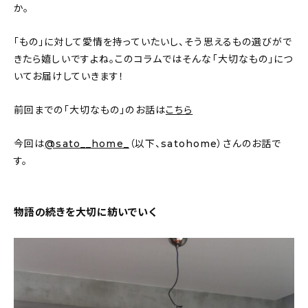
新着記事
か。
人気の記事
「もの」に対して愛情を持っていたいし、そう思えるもの選びがで
きたら嬉しいですよね。このコラムではそんな「大切なもの」につ
おすすめの記事
いてお届けしていきます！
インテリア
前回までの「大切なもの」のお話は
こちら
日用品
今回は
@sato__home_
（以下、satohome）さんのお話で
す。
キッチン
ギフト
物語の続きを大切に紡いでいく
キッズ