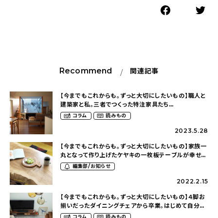
Recommend
関連記事
【今までもこれからも。ずっと大切にしたいもの】職人と
建築家と私。三者でつくった特注家具たち
（@kitaniwa_daichiさん）
コラム
読みもの
2023.5.28
【今までもこれからも。ずっと大切にしたいもの】家族一
丸となって作り上げたケヤキの一枚板テーブルが幸せを
紡いで（cheerful.lifeさん）
編集部/お知らせ
2022.2.15
【今までもこれからも。ずっと大切にしたいもの】４脚お
揃いだったダイニングチェアから卒業。はじめて自分専
用に選んだ椅子（____sndy.xxさん）
コラム
読みもの