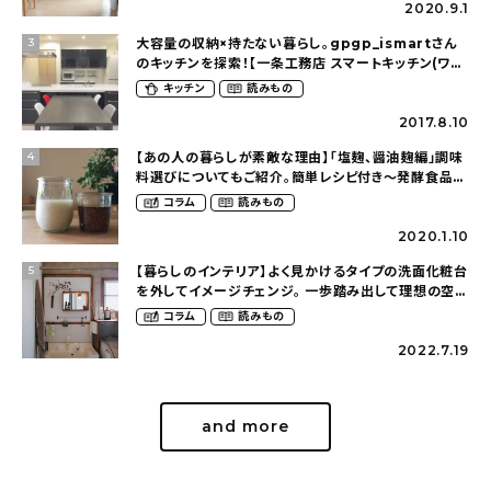
2020.9.1
大容量の収納×持たない暮らし。gpgp_ismartさん
3
のキッチンを探索！【一条工務店 スマートキッチン(ワイ
ドカウンター)】
キッチン
読みもの
2017.8.10
【あの人の暮らしが素敵な理由】「塩麹、醤油麹編」調味
4
料選びについてもご紹介。簡単レシピ付き〜発酵食品の
ある暮らし（__mamigram___さん）
コラム
読みもの
2020.1.10
【暮らしのインテリア】よく見かけるタイプの洗面化粧台
5
を外してイメージチェンジ。 一歩踏み出して理想の空間
へ〜築１２年の建売住宅をDIYする暮らし
コラム
読みもの
（asasa0509さん）
2022.7.19
and more