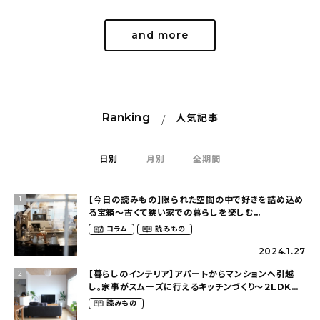
and more
Ranking
人気記事
日別
月別
全期間
【今日の読みもの】限られた空間の中で好きを詰め込め
1
る宝箱〜古くて狭い家での暮らしを楽しむ
（2nyan_and_lifestylesさん）
コラム
読みもの
2024.1.27
【暮らしのインテリア】アパートからマンションへ引越
2
し。家事がスムーズに行えるキッチンづくり〜２LDKの
賃貸暮らし（mari_ppe_さん）
読みもの