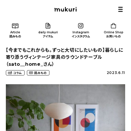
Article
daily mukuri
Instagram
Online Shop
読みもの
アイテム
インスタグラム
お買いもの
【今までもこれからも。ずっと大切にしたいもの】暮らしに
寄り添うヴィンテージ家具のラウンドテーブル
（sato__home_さん）
2023.6.11
コラム
読みもの
Article
/ 読みもの
カテゴリー一覧
新着記事
人気の記事