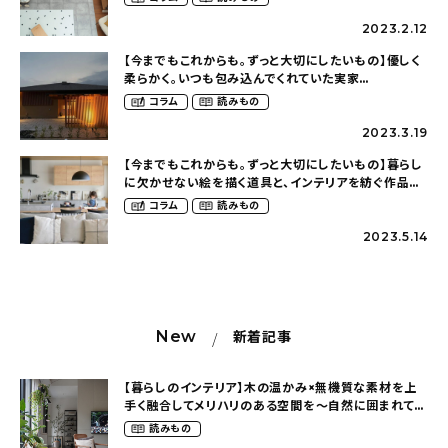
2023.2.12
【今までもこれからも。ずっと大切にしたいもの】優しく
柔らかく。いつも包み込んでくれていた実家
（heco_homeさん）
コラム
読みもの
2023.3.19
【今までもこれからも。ずっと大切にしたいもの】暮らし
に欠かせない絵を描く道具と、インテリアを紡ぐ作品た
ち（m.s.c.__0212さん）
コラム
読みもの
2023.5.14
New
新着記事
【暮らしのインテリア】木の温かみ×無機質な素材を上
手く融合してメリハリのある空間を〜自然に囲まれて暮
らす（ki_no_ieさん）
読みもの