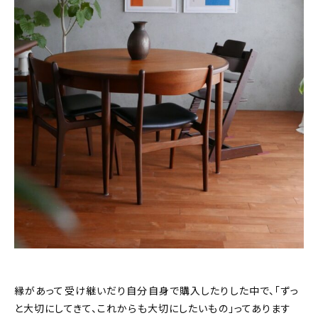
おすすめの記事
コラム
インテリア
キッチン
収納/掃除
暮らし
daily mukuri
/ アイテム
カテゴリー一覧
縁があって受け継いだり自分自身で購入したりした中で、「ずっ
と大切にしてきて、これからも大切にしたいもの」ってあります