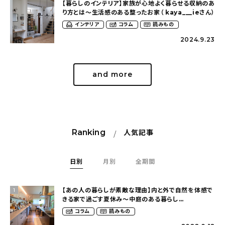
【暮らしのインテリア】家族が心地よく暮らせる収納のあ
り方とは〜生活感のある整ったお家（ kaya___ieさん）
インテリア
コラム
読みもの
2024.9.23
and more
Ranking
人気記事
日別
月別
全期間
【あの人の暮らしが素敵な理由】内と外で自然を体感で
1
きる家で過ごす夏休み〜中庭のある暮らし
（yume_2700さん）
コラム
読みもの