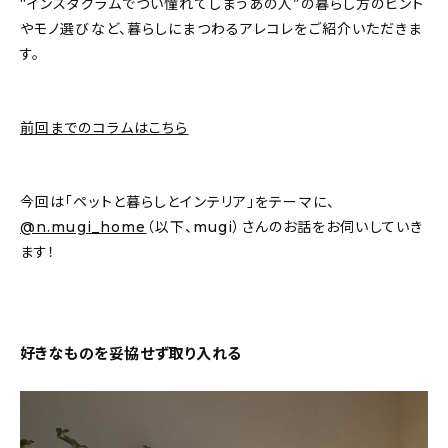
“インスタグラムでつい憧れてしまうあの人”の暮らし方のヒント
新着記事
やモノ選びなど、暮らしにまつわるアレコレをご紹介いただきま
す。
人気の記事
おすすめの記事
前回までのコラムはこちら
インテリア
今回は「ペットと暮らしとインテリア」をテーマに、
日用品
@n.mugi_home
（以下、mugi）さんのお話をお伺いしていき
ます！
キッチン
ギフト
キッズ
好きなものを妥協せず取り入れる