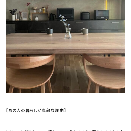
おすすめの記事
コラム
インテリア
キッチン
収納/掃除
暮らし
daily mukuri
/ アイテム
【あの人の暮らしが素敵な理由】
カテゴリー一覧