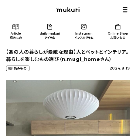
Article
daily mukuri
Instagram
Online Shop
読みもの
アイテム
インスタグラム
お買いもの
【あの人の暮らしが素敵な理由】人とペットとインテリア。
暮らしを楽しむもの選び（n.mugi_homeさん）
2024.8.19
読みもの
Article
/ 読みもの
カテゴリー一覧
新着記事
人気の記事