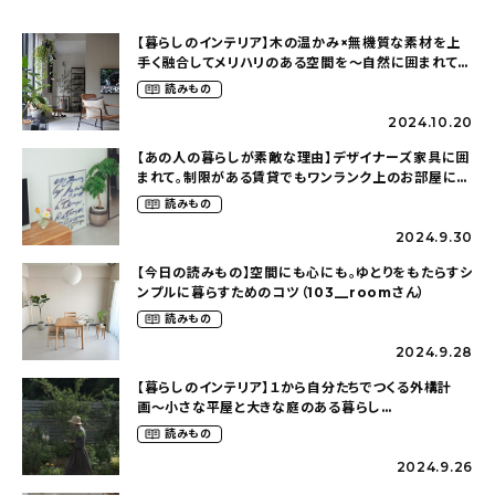
【暮らしのインテリア】木の温かみ×無機質な素材を上
手く融合してメリハリのある空間を〜自然に囲まれて暮
らす（ki_no_ieさん）
読みもの
2024.10.20
【あの人の暮らしが素敵な理由】デザイナーズ家具に囲
まれて。制限がある賃貸でもワンランク上のお部屋に〜
狭くても好きな暮らしのこと（_____chika708さん）
読みもの
2024.9.30
【今日の読みもの】空間にも心にも。ゆとりをもたらすシ
ンプルに暮らすためのコツ（103__roomさん）
読みもの
2024.9.28
【暮らしのインテリア】１から自分たちでつくる外構計
画〜小さな平屋と大きな庭のある暮らし
（tsumikiniwaさん）
読みもの
2024.9.26