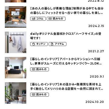
2022.8.12
【あの人の暮らしが素敵な理由】制限がある中でも自分
2
の暮らしにフィットさせる〜古い家での暮らしを楽しむ
（idasanchiさん）
コラム
読みもの
2024.2.15
dailyオリジナル食器拭きクロス「ハーフサイズ」の登
3
場です！
キッチン
アイテム
2021.2.27
【暮らしのインテリア】アパートからマンションへ引越
4
し。家事がスムーズに行えるキッチンづくり〜２LDKの
賃貸暮らし（mari_ppe_さん）
読みもの
2020.9.1
【暮らしのインテリア】木の温かみ×無機質な素材を上
5
手く融合してメリハリのある空間を〜自然に囲まれて暮
らす（ki_no_ieさん）
読みもの
2024.10.20