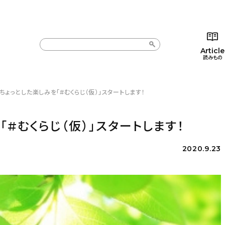
Article
読みもの
ちょっとした楽しみを「#むくらじ（仮）」スタートします！
カテゴリー一覧
カテゴリー一覧
コラム
インテ
新着記事
新着記事
インテリア
日用
#むくらじ（仮）」スタートします！
人気の記事
人気の記事
キッチン
キッチ
2020.9.23
おすすめの記事
おすすめの記事
収納/掃除
ギフト