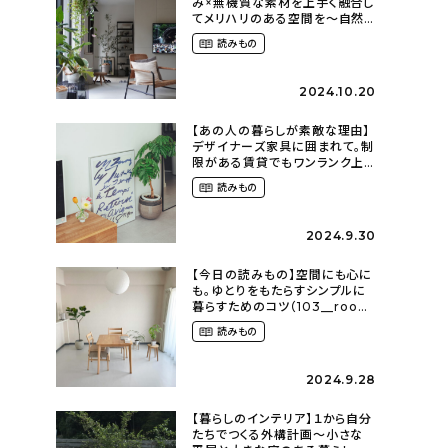
み×無機質な素材を上手く融合し
てメリハリのある空間を〜自然
に囲まれて暮らす（ki_no_ieさ
読みもの
ん）
2024.10.20
【あの人の暮らしが素敵な理由】
デザイナーズ家具に囲まれて。制
限がある賃貸でもワンランク上
のお部屋に〜狭くても好きな暮
読みもの
らしのこと（_____chika708さ
ん）
2024.9.30
【今日の読みもの】空間にも心に
も。ゆとりをもたらすシンプルに
暮らすためのコツ（103__room
さん）
読みもの
2024.9.28
【暮らしのインテリア】１から自分
たちでつくる外構計画〜小さな