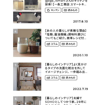
gpgp_ismartさんのキッチンを
探索！【一条工務店 スマートキッ
チン(ワイドカウンター)】
キッチン
読みもの
2017.8.10
【あの人の暮らしが素敵な理由】
4
「塩麹、醤油麹編」調味料選びに
ついてもご紹介。簡単レシピ付
き〜発酵食品のある暮らし
コラム
読みもの
（__mamigram___さん）
2020.1.10
【暮らしのインテリア】よく見かけ
5
るタイプの洗面化粧台を外して
イメージチェンジ。 一歩踏み出し
て理想の空間へ〜築１２年の建
コラム
読みもの
売住宅をDIYする暮らし
（asasa0509さん）
2022.7.19
【暮らしのインテリア】夫婦で
6
SOHOとしてつかう家。２９坪に