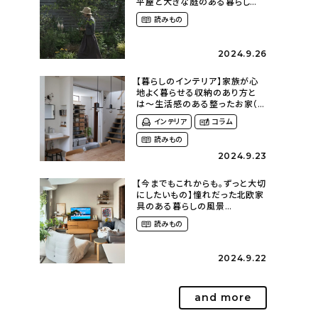
平屋と大きな庭のある暮らし
（tsumikiniwaさん）
読みもの
2024.9.26
【暮らしのインテリア】家族が心
地よく暮らせる収納のあり方と
は〜生活感のある整ったお家（
kaya___ieさん）
インテリア
コラム
読みもの
2024.9.23
【今までもこれからも。ずっと大切
にしたいもの】憧れだった北欧家
具のある暮らしの風景
（m._.k_homeさん）
読みもの
2024.9.22
and more