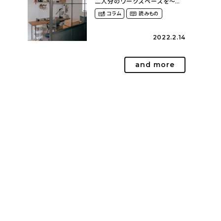
二人分のワークスペースを〜枠
に囚われない自由な暮らし方
コラム
読みもの
（norisuke_mobさん）
2022.2.14
and more