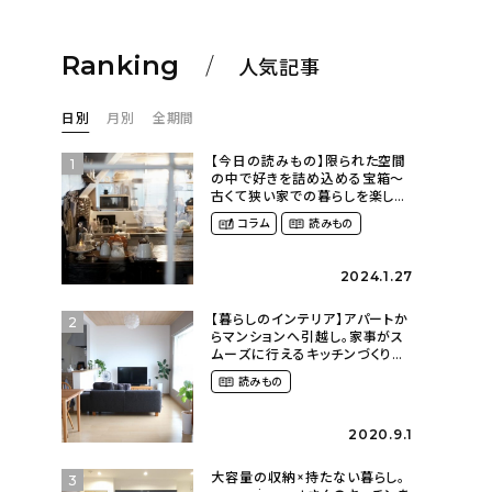
Ranking
人気記事
日別
月別
全期間
【今日の読みもの】限られた空間
1
の中で好きを詰め込める宝箱〜
古くて狭い家での暮らしを楽しむ
（2nyan_and_lifestylesさん）
コラム
読みもの
2024.1.27
【暮らしのインテリア】アパートか
2
らマンションへ引越し。家事がス
ムーズに行えるキッチンづくり〜
２LDKの賃貸暮らし
読みもの
（mari_ppe_さん）
2020.9.1
大容量の収納×持たない暮らし。
3