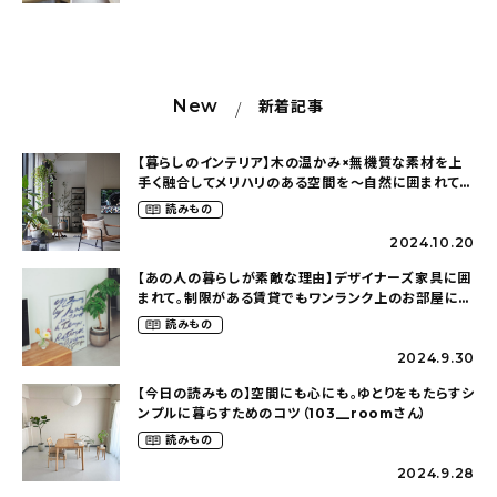
New
新着記事
【暮らしのインテリア】木の温かみ×無機質な素材を上
手く融合してメリハリのある空間を〜自然に囲まれて暮
らす（ki_no_ieさん）
読みもの
2024.10.20
【あの人の暮らしが素敵な理由】デザイナーズ家具に囲
まれて。制限がある賃貸でもワンランク上のお部屋に〜
狭くても好きな暮らしのこと（_____chika708さん）
読みもの
2024.9.30
【今日の読みもの】空間にも心にも。ゆとりをもたらすシ
ンプルに暮らすためのコツ（103__roomさん）
読みもの
2024.9.28