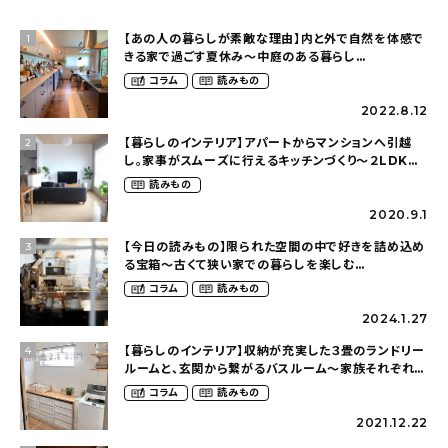
【あの人の暮らしが素敵な理由】内と外で自然を体感で
1
きる家で過ごす夏休み〜中庭のある暮らし
（yume_2700さん）
コラム
読みもの
2022.8.12
【暮らしのインテリア】アパートからマンションへ引越
2
し。家事がスムーズに行えるキッチンづくり〜２LDKの
賃貸暮らし（mari_ppe_さん）
読みもの
2020.9.1
【今日の読みもの】限られた空間の中で好きを詰め込め
3
る宝箱〜古くて狭い家での暮らしを楽しむ
（2nyan_and_lifestylesさん）
コラム
読みもの
2024.1.27
【暮らしのインテリア】収納が充実した３畳のランドリー
4
ルームと、玄関から繋がるバスルーム〜家族それぞれが
くつろげて、少し遊び心のある家（megu6465さん）
コラム
読みもの
2021.12.22