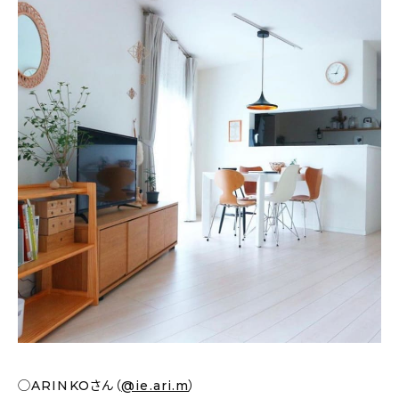
◯ARINKOさん（
@ie.ari.m
）