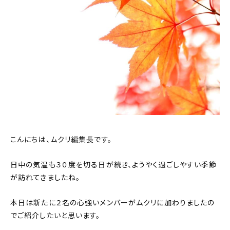
おすすめの記事
コラム
インテリア
キッチン
収納/掃除
こんにちは、ムクリ編集長です。
暮らし
日中の気温も３０度を切る日が続き、ようやく過ごしやすい季節
daily mukuri
/ アイテム
が訪れてきましたね。
本日は新たに２名の心強いメンバーがムクリに加わりましたの
カテゴリー一覧
でご紹介したいと思います。