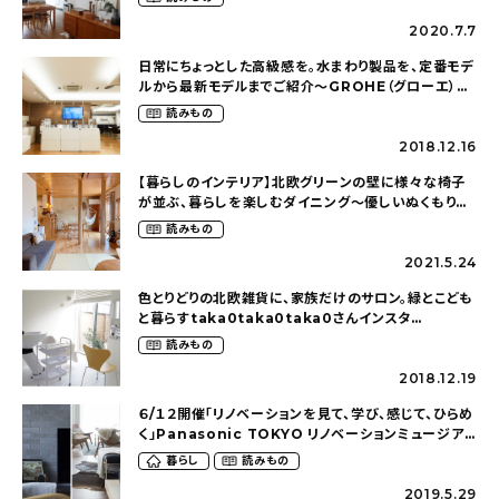
2020.7.7
日常にちょっとした高級感を。水まわり製品を、定番モデ
ルから最新モデルまでご紹介〜GROHE（グローエ）南
青山ショールームを取材〜
読みもの
2018.12.16
【暮らしのインテリア】北欧グリーンの壁に様々な椅子
が並ぶ、暮らしを楽しむダイニング〜優しいぬくもりを
感じる木の家（__oharubiyoriさん）
読みもの
2021.5.24
色とりどりの北欧雑貨に、家族だけのサロン。緑とこども
と暮らすtaka0taka0taka0さんインスタ
LIVEQ&A
読みもの
2018.12.19
６/１２開催「リノベーションを見て、学び、感じて、ひらめ
く」Panasonic TOKYO リノベーションミュージア
ムコラボLIVE［SPONSORED］
暮らし
読みもの
2019.5.29