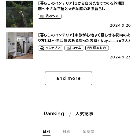
【暮らしのインテリア】１から自分たちでつくる外構計
画〜小さな平屋と大きな庭のある暮らし
（tsumikiniwaさん）
読みもの
2024.9.26
【暮らしのインテリア】家族が心地よく暮らせる収納のあ
り方とは〜生活感のある整ったお家（ kaya___ieさん）
インテリア
コラム
読みもの
2024.9.23
and more
Ranking
人気記事
日別
月別
全期間