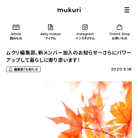
Article
daily mukuri
Instagram
Online Shop
読みもの
アイテム
インスタグラム
お買いもの
ムクリ編集部、新メンバー加入のお知らせ〜さらにパワー
アップして暮らしに寄り添います！
2020.9.18
編集部/お知らせ
Article
/ 読みもの
カテゴリー一覧
新着記事
人気の記事