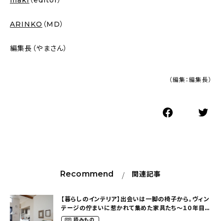
maki
（editor）
ARINKO
（MD）
編集長（やまさん）
（編集：編集長）
Recommend
関連記事
【暮らしのインテリア】出会いは一脚の椅子から。ヴィン
テージの佇まいに惹かれて集めた家具たち～１０年目の
自分らしい暮らし（sario.lsさん）
読みもの