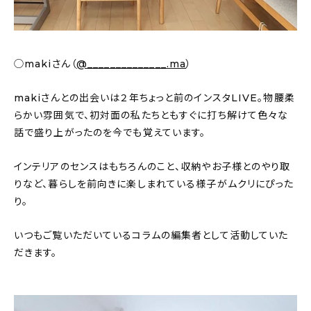
About
会社概要
◯makiさん（
@______________.ma
）
プライバシーポリシー
お問い合わせ
makiさんとの出会いは２年ちょっと前のインスタLIVE。物腰柔
らかい雰囲気で、初対面の私たちともすぐに打ち解けて色々な
話で盛り上がったのを今でも覚えています。
インテリアのセンスはもちろんのこと、収納やお子様とのやり取
りなど、暮らしを前向きに楽しまれている様子がムクリにぴった
り。
いつもご覧いただいているコラムの編集者として活動していた
だきます。