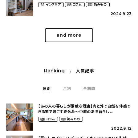
インテリア
コラム
読みもの
2024.9.23
and more
Ranking
人気記事
日別
月別
全期間
【あの人の暮らしが素敵な理由】内と外で自然を体感で
1
きる家で過ごす夏休み〜中庭のある暮らし
（yume_2700さん）
コラム
読みもの
2022.8.12
2