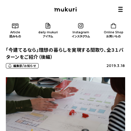
Article
daily mukuri
Instagram
Online Shop
読みもの
アイテム
インスタグラム
お買いもの
「今建てるなら」理想の暮らしを実現する間取り、全３１パ
ターンをご紹介（後編）
2019.3.18
編集部/お知らせ
Article
/ 読みもの
カテゴリー一覧
新着記事
人気の記事