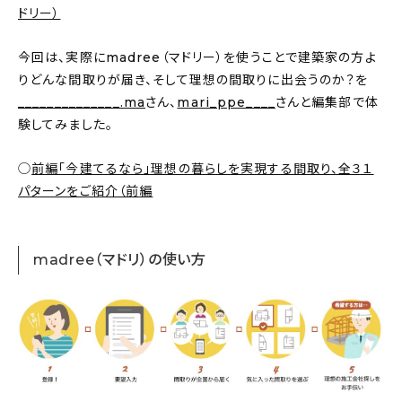
新着記事
ドリー）
人気の記事
今回は、実際にmadree（マドリー）を使うことで建築家の方よ
りどんな間取りが届き、そして理想の間取りに出会うのか？を
おすすめの記事
______________.ma
さん、
mari_ppe____
さんと編集部で体
験してみました。
インテリア
◯
前編「今建てるなら」理想の暮らしを実現する間取り、全３１
日用品
パターンをご紹介（前編
キッチン
madree（マドリ）の使い方
ギフト
キッズ