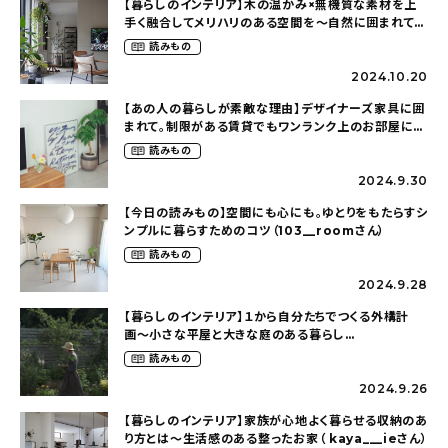
【暮らしのインテリア】木の温かみ×無機質な素材を上
手く融合してメリハリのある空間を〜自然に囲まれて暮
らす（ki_no_ieさん）
読みもの
2024.10.20
【あの人の暮らしが素敵な理由】デザイナーズ家具に囲
まれて。制限がある賃貸でもワンランク上のお部屋に〜
狭くても好きな暮らしのこと（_____chika708さん）
読みもの
2024.9.30
【今日の読みもの】空間にも心にも。ゆとりをもたらすシ
ンプルに暮らすためのコツ（103__roomさん）
読みもの
2024.9.28
【暮らしのインテリア】１から自分たちでつくる外構計
画〜小さな平屋と大きな庭のある暮らし
（tsumikiniwaさん）
読みもの
2024.9.26
【暮らしのインテリア】家族が心地よく暮らせる収納のあ
り方とは〜生活感のある整ったお家（ kaya___ieさん）