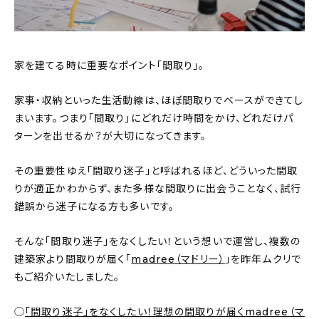
おすすめの記事
コラム
家を建てる時に重要なポイント「間取り」。
インテリア
家事・収納といった生活動線は、ほぼ間取りでベースができてし
まいます。つまり「間取り」にどれだけ時間をかけ、どれだけパ
キッチン
ターンを出せるか？が大切になってきます。
収納/掃除
その重要性ゆえ「間取り迷子」と呼ばれるほど、どういった間取
りが適正かわからず、また多様な間取りに出会うことなく、試行
暮らし
錯誤から迷子になる方も多いです。
daily mukuri
/ アイテム
そんな「間取り迷子」をなくしたい！という想いで運営し、複数の
建築家より間取りが届く「
madree（マドリー）
」を昨年ムクリで
もご紹介いたしました。
カテゴリー一覧
◯
「間取り迷子」をなくしたい！理想の間取りが届くmadree（マ