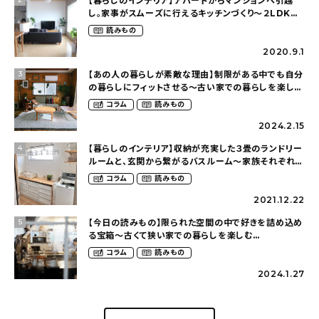
【暮らしのインテリア】アパートからマンションへ引越
し。家事がスムーズに行えるキッチンづくり〜２LDKの
賃貸暮らし（mari_ppe_さん）
読みもの
2020.9.1
【あの人の暮らしが素敵な理由】制限がある中でも自分
3
の暮らしにフィットさせる〜古い家での暮らしを楽しむ
（idasanchiさん）
コラム
読みもの
2024.2.15
【暮らしのインテリア】収納が充実した３畳のランドリー
4
ルームと、玄関から繋がるバスルーム〜家族それぞれが
くつろげて、少し遊び心のある家（megu6465さん）
コラム
読みもの
2021.12.22
【今日の読みもの】限られた空間の中で好きを詰め込め
5
る宝箱〜古くて狭い家での暮らしを楽しむ
（2nyan_and_lifestylesさん）
コラム
読みもの
2024.1.27