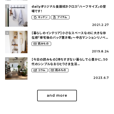
dailyオリジナル食器拭きクロス「ハーフサイズ」の登
3
場です！
キッチン
アイテム
2021.2.27
【暮らしのインテリア】小さなスペースなのに大きな存
4
在感「帰宅後のバッグ置き場」～中古マンションリノベー
ションで叶えたコダワリの暮らし（cocoyuko___さ
読みもの
ん）
2019.8.24
【今日の読みもの】持ちすぎない暮らしで心豊かに。５０
5
代のシンプルなおひとりさま生活
（ohitorisama_kurasiさん）
コラム
読みもの
2023.6.7
and more