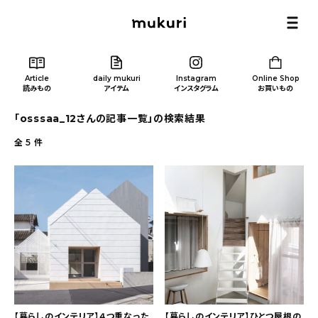
Article
daily mukuri
Instagram
Online Shop
読みもの
アイテム
インスタグラム
お買いもの
「osssaa_12さんの記事一覧」の検索結果
全
5
件
Article
/ 読みもの
カテゴリー一覧
新着記事
人気の記事
【暮らしのインテリア】４つ重なった
【暮らしのインテリア】ひとつ屋根の