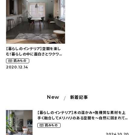
新着記事
人気の記事
おすすめの記事
インテリア
【暮らしのインテリア】空間を楽し
む！暮らしの中に面白さとワクワク
感を〜個性溢れる遊び心のあるお
読みもの
日用品
うち（osssaa_12さん）
2020.12.14
キッチン
ギフト
New
新着記事
キッズ
【暮らしのインテリア】木の温かみ×無機質な素材を上
手く融合してメリハリのある空間を〜自然に囲まれて暮
らす（ki_no_ieさん）
読みもの
2024.10.20