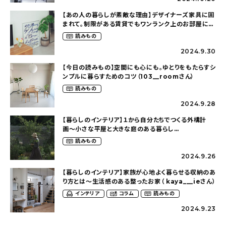
About
【あの人の暮らしが素敵な理由】デザイナーズ家具に囲
まれて。制限がある賃貸でもワンランク上のお部屋に〜
会社概要
狭くても好きな暮らしのこと（_____chika708さん）
読みもの
プライバシーポリシー
2024.9.30
お問い合わせ
【今日の読みもの】空間にも心にも。ゆとりをもたらすシ
ンプルに暮らすためのコツ（103__roomさん）
読みもの
2024.9.28
【暮らしのインテリア】１から自分たちでつくる外構計
画〜小さな平屋と大きな庭のある暮らし
（tsumikiniwaさん）
読みもの
2024.9.26
【暮らしのインテリア】家族が心地よく暮らせる収納のあ
り方とは〜生活感のある整ったお家（ kaya___ieさん）
インテリア
コラム
読みもの
2024.9.23