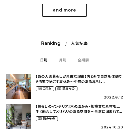
and more
Ranking
人気記事
日別
月別
全期間
【あの人の暮らしが素敵な理由】内と外で自然を体感で
1
きる家で過ごす夏休み〜中庭のある暮らし
（yume_2700さん）
コラム
読みもの
2022.8.12
【暮らしのインテリア】木の温かみ×無機質な素材を上
2
手く融合してメリハリのある空間を〜自然に囲まれて暮
らす（ki_no_ieさん）
読みもの
2024.10.20