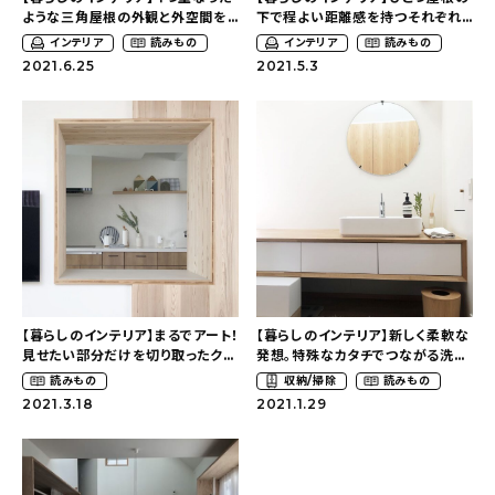
ような三角屋根の外観と外空間を
下で程よい距離感を持つそれぞれ
楽しめるテラス〜個性溢れる遊び
の個室〜個性溢れる遊び心のある
おすすめの記事
インテリア
読みもの
インテリア
読みもの
心のあるおうち（osssaa_12さん）
おうち（osssaa_12さん）
2021.6.25
2021.5.3
コラム
インテリア
キッチン
収納/掃除
暮らし
【暮らしのインテリア】まるでアート！
【暮らしのインテリア】新しく柔軟な
見せたい部分だけを切り取ったク
発想。特殊なカタチでつながる洗面
daily mukuri
/ アイテム
ローズドキッチン〜個性溢れる遊
室〜個性溢れる遊び心のあるおう
読みもの
収納/掃除
読みもの
び心のあるおうち（osssaa_12さ
ち（osssaa_12さん）
2021.3.18
2021.1.29
ん）
カテゴリー一覧