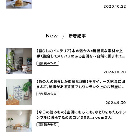
2020.10.22
New
新着記事
【暮らしのインテリア】木の温かみ×無機質な素材を上
手く融合してメリハリのある空間を〜自然に囲まれて暮
らす（ki_no_ieさん）
読みもの
2024.10.20
【あの人の暮らしが素敵な理由】デザイナーズ家具に囲
まれて。制限がある賃貸でもワンランク上のお部屋に〜
狭くても好きな暮らしのこと（_____chika708さん）
読みもの
2024.9.30
【今日の読みもの】空間にも心にも。ゆとりをもたらすシ
ンプルに暮らすためのコツ（103__roomさん）
読みもの