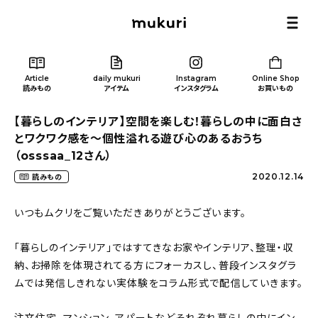
Article
daily mukuri
Instagram
Online Shop
読みもの
アイテム
インスタグラム
お買いもの
【暮らしのインテリア】空間を楽しむ！暮らしの中に面白さ
とワクワク感を〜個性溢れる遊び心のあるおうち
（osssaa_12さん）
2020.12.14
読みもの
Article
/ 読みもの
いつもムクリをご覧いただきありがとうございます。
カテゴリー一覧
「暮らしのインテリア」ではすてきなお家やインテリア、整理・収
納、お掃除を体現されてる方にフォーカスし、普段インスタグラ
新着記事
ムでは発信しきれない実体験をコラム形式で配信していきます。
人気の記事