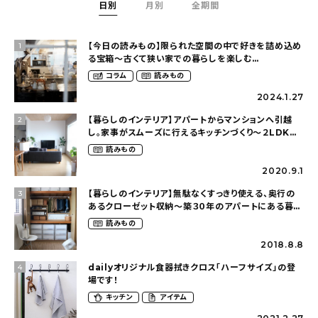
日別
月別
全期間
【今日の読みもの】限られた空間の中で好きを詰め込め
1
る宝箱〜古くて狭い家での暮らしを楽しむ
（2nyan_and_lifestylesさん）
コラム
読みもの
2024.1.27
【暮らしのインテリア】アパートからマンションへ引越
2
し。家事がスムーズに行えるキッチンづくり〜２LDKの
賃貸暮らし（mari_ppe_さん）
読みもの
2020.9.1
【暮らしのインテリア】無駄なくすっきり使える、奥行の
3
あるクローゼット収納〜築３０年のアパートにある暮ら
し（mari_ppe_さん）
読みもの
2018.8.8
dailyオリジナル食器拭きクロス「ハーフサイズ」の登
4
場です！
キッチン
アイテム