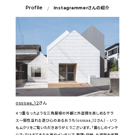
Profile
Instagrammer
さんの紹介
osssaa_12
さん
４つ重なったような三角屋根の外観と外空間を楽しめるテラ
ス〜個性溢れる遊び心のあるおうち（osssaa_12さん） - いつ
もムクリをご覧いただきありがとうございます。「暮らしのインテ
リア」ではすてきなお家やインテリア、整理・収納、お掃除を体現