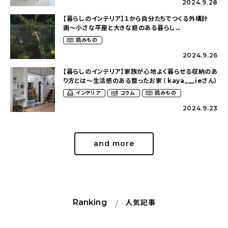
2024.9.28
【暮らしのインテリア】１から自分たちでつくる外構計
画〜小さな平屋と大きな庭のある暮らし
（tsumikiniwaさん）
読みもの
2024.9.26
【暮らしのインテリア】家族が心地よく暮らせる収納のあ
り方とは〜生活感のある整ったお家（ kaya___ieさん）
インテリア
コラム
読みもの
2024.9.23
and more
Ranking
人気記事