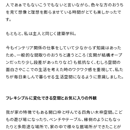
人であぁでもないこうでもないと言いながら、色々な方のおうち
を見て想像と理想を膨らませている時間がとても楽しかったで
す。
もともと、私は主人と同じく建築学科。
今もインテリア関係の仕事をしていて少なからず知識はあった
ため、一般的な間取りのおうちと違うところ（玄関が結構オープ
ンだったり少し段差があったりなど）も抵抗なく、むしろ空間の
面白さやここでの生活を考えた時のワクワク感を重視して、私た
ちが毎日楽しんで暮らせる生活空間になるように意識しました。
フレキシブルに変化できる空間とお気に入りの外観
我が家の特徴でもある開口枠と呼んでる四角い木枠空間。こど
もの遊び場になったり、ベンチやテーブル、縁側のようにもなっ
たりと多用途な場所で、家の中で様々な居場所ができたことが