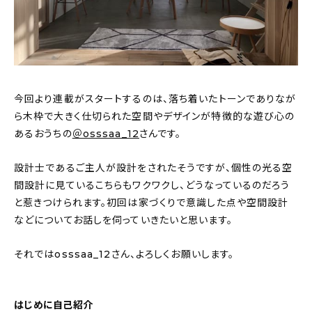
新着記事
人気の記事
おすすめの記事
今回より連載がスタートするのは、落ち着いたトーンでありなが
インテリア
ら木枠で大きく仕切られた空間やデザインが特徴的な遊び心の
あるおうちの
＠osssaa_12
さんです。
日用品
設計士であるご主人が設計をされたそうですが、個性の光る空
キッチン
間設計に見ているこちらもワクワクし、どうなっているのだろう
と惹きつけられます。初回は家づくりで意識した点や空間設計
ギフト
などについてお話しを伺っていきたいと思います。
キッズ
それではosssaa_12さん、よろしくお願いします。
はじめに自己紹介