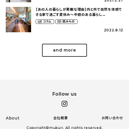
2021.2.27
【あの人の暮らしが素敵な理由】内と外で自然を体感で
5
きる家で過ごす夏休み〜中庭のある暮らし
（yume_2700さん）
コラム
読みもの
2022.8.12
and more
Follow us
About
会社概要
お問い合わせ
Copyright©mukuri. All rights reserved.