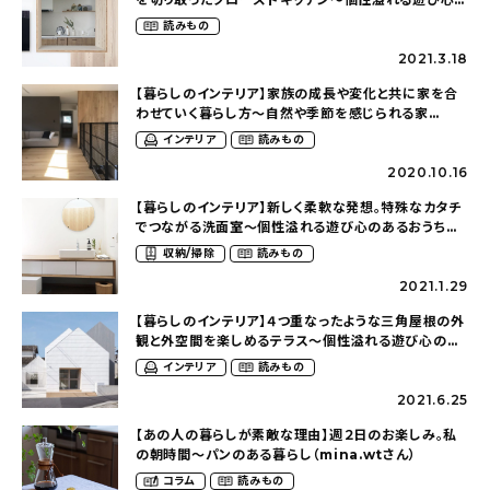
あるおうち（osssaa_12さん）
読みもの
2021.3.18
【暮らしのインテリア】家族の成長や変化と共に家を合
わせていく暮らし方〜自然や季節を感じられる家
（srms_houseさん）
インテリア
読みもの
2020.10.16
【暮らしのインテリア】新しく柔軟な発想。特殊なカタチ
でつながる洗面室〜個性溢れる遊び心のあるおうち
（osssaa_12さん）
収納/掃除
読みもの
2021.1.29
【暮らしのインテリア】４つ重なったような三角屋根の外
観と外空間を楽しめるテラス〜個性溢れる遊び心のあ
るおうち（osssaa_12さん）
インテリア
読みもの
2021.6.25
【あの人の暮らしが素敵な理由】週２日のお楽しみ。私
の朝時間〜パンのある暮らし（mina.wtさん）
コラム
読みもの