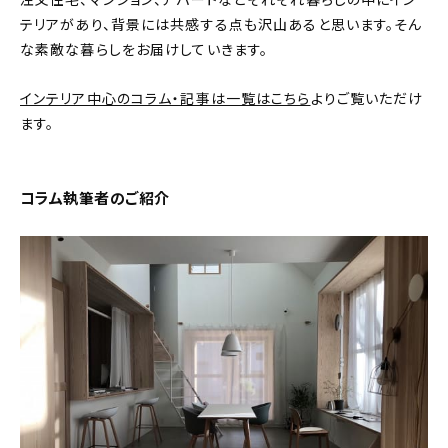
注文住宅、マンション、アパートなどそれぞれ暮らしの中にイン
テリアがあり、背景には共感する点も沢山あると思います。そん
おすすめの記事
な素敵な暮らしをお届けしていきます。
コラム
インテリア中心のコラム・記事は一覧はこちら
よりご覧いただけ
ます。
インテリア
キッチン
コラム執筆者のご紹介
収納/掃除
暮らし
daily mukuri
/ アイテム
カテゴリー一覧