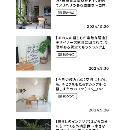
み×無機質な素材を上手く融合し
てメリハリのある空間を〜自然
に囲まれて暮らす（ki_no_ieさ
読みもの
ん）
2024.10.20
【あの人の暮らしが素敵な理由】
デザイナーズ家具に囲まれて。制
限がある賃貸でもワンランク上
のお部屋に〜狭くても好きな暮
読みもの
らしのこと（_____chika708さ
ん）
2024.9.30
【今日の読みもの】空間にも心に
も。ゆとりをもたらすシンプルに
暮らすためのコツ（103__room
さん）
読みもの
2024.9.28
【暮らしのインテリア】１から自分
たちでつくる外構計画〜小さな