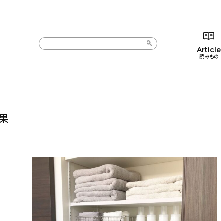
Article
読みもの
カテゴリー一覧
カテゴリー一覧
コラム
インテ
新着記事
新着記事
インテリア
日用
結果
人気の記事
人気の記事
キッチン
キッチ
おすすめの記事
おすすめの記事
収納/掃除
ギフト