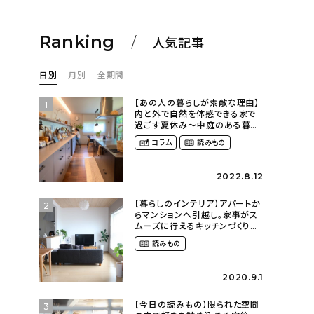
Ranking
人気記事
日別
月別
全期間
【あの人の暮らしが素敵な理由】
1
内と外で自然を体感できる家で
過ごす夏休み〜中庭のある暮ら
し（yume_2700さん）
コラム
読みもの
2022.8.12
【暮らしのインテリア】アパートか
2
らマンションへ引越し。家事がス
ムーズに行えるキッチンづくり〜
２LDKの賃貸暮らし
読みもの
（mari_ppe_さん）
2020.9.1
【今日の読みもの】限られた空間
3