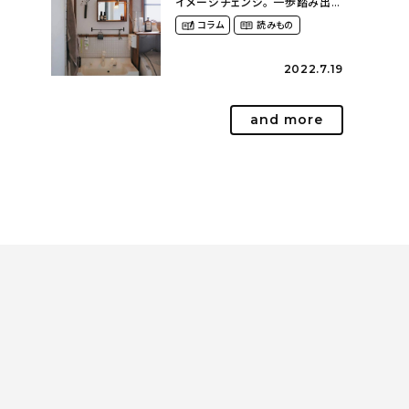
イメージチェンジ。 一歩踏み出し
て理想の空間へ〜築１２年の建
コラム
読みもの
売住宅をDIYする暮らし
（asasa0509さん）
2022.7.19
and more