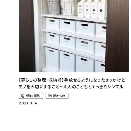
【暮らしの整理・収納術】手放せるようになったきっかけと
モノを大切にすること〜４人のこどもとすっきりシンプルな
暮らし（kaohome_9さん）
収納/掃除
読みもの
2021.9.14