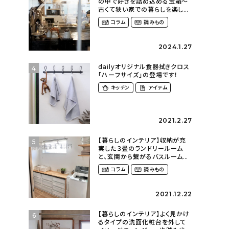
の中で好きを詰め込める宝箱〜
古くて狭い家での暮らしを楽しむ
（2nyan_and_lifestylesさん）
コラム
読みもの
2024.1.27
dailyオリジナル食器拭きクロス
4
「ハーフサイズ」の登場です！
キッチン
アイテム
2021.2.27
【暮らしのインテリア】収納が充
5
実した３畳のランドリールーム
と、玄関から繋がるバスルーム〜
家族それぞれがくつろげて、少し
コラム
読みもの
遊び心のある家（megu6465さ
ん）
2021.12.22
【暮らしのインテリア】よく見かけ
6
るタイプの洗面化粧台を外して