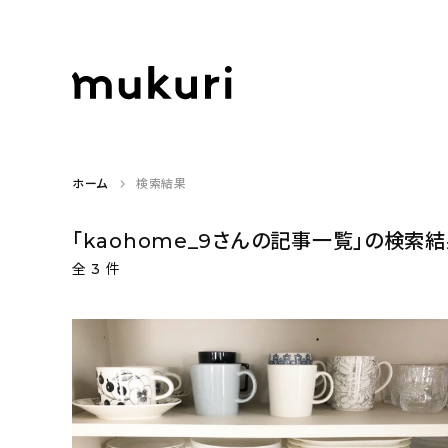
ホーム
検索結果
「kaohome_9さんの記事一覧」の検索
全
3
件