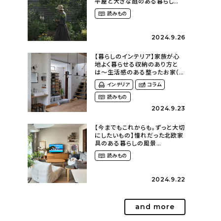
平屋と大きな庭のある暮らし
（tsumikiniwaさん）
読みもの
2024.9.26
【暮らしのインテリア】家族が心
地よく暮らせる収納のあり方と
は〜生活感のある整ったお家（
kaya___ieさん）
インテリア
コラム
読みもの
2024.9.23
【今までもこれからも。ずっと大切
にしたいもの】憧れだった北欧家
具のある暮らしの風景
（m._.k_homeさん）
読みもの
2024.9.22
and more