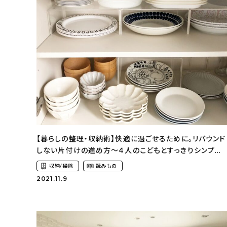
【暮らしの整理・収納術】快適に過ごせるために。リバウンド
しない片付けの進め方〜４人のこどもとすっきりシンプル
な暮らし（kaohome_9さん）
収納/掃除
読みもの
2021.11.9