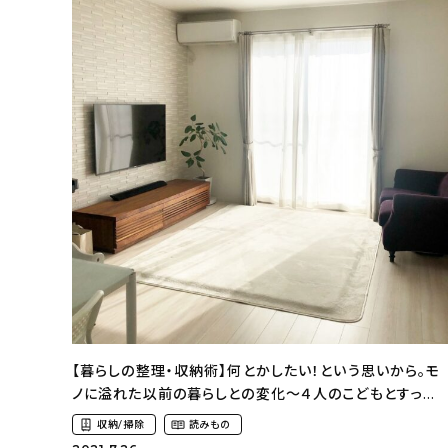
【暮らしの整理・収納術】何とかしたい！という思いから。モ
ノに溢れた以前の暮らしとの変化〜４人のこどもとすっき
りシンプルな暮らし（kaohome_9さん）
収納/掃除
読みもの