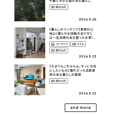
平屋と大きな庭のある暮らし
（tsumikiniwaさん）
読みもの
2024.9.26
【暮らしのインテリア】家族が心
地よく暮らせる収納のあり方と
は〜生活感のある整ったお家（
kaya___ieさん）
インテリア
コラム
読みもの
2024.9.23
【今までもこれからも。ずっと大切
にしたいもの】憧れだった北欧家
具のある暮らしの風景
（m._.k_homeさん）
読みもの
2024.9.22
and more