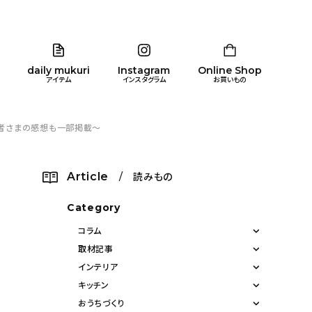
daily mukuri
Instagram
Online Shop
アイテム
インスタグラム
お買いもの
購入者さまの感想も一部掲載〜
リア
暮らし
キッズ
品
Article
/ 読みもの
ン
Category
コラム
取材記事
インテリア
キッチン
おうちづくり