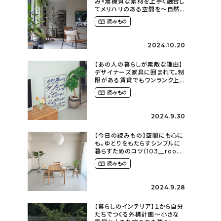
み×無機質な素材を上手く融合し
てメリハリのある空間を〜自然
に囲まれて暮らす（ki_no_ieさ
読みもの
ん）
2024.10.20
【あの人の暮らしが素敵な理由】
デザイナーズ家具に囲まれて。制
限がある賃貸でもワンランク上
のお部屋に〜狭くても好きな暮
読みもの
らしのこと（_____chika708さ
ん）
2024.9.30
【今日の読みもの】空間にも心に
も。ゆとりをもたらすシンプルに
暮らすためのコツ（103__room
さん）
読みもの
2024.9.28
【暮らしのインテリア】１から自分
たちでつくる外構計画〜小さな