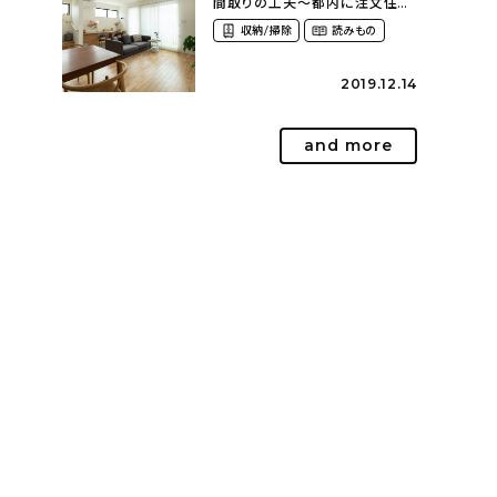
間取りの工夫〜都内に注文住宅
を建てるということ
収納/掃除
読みもの
（azu_k1009さん）
2019.12.14
and more