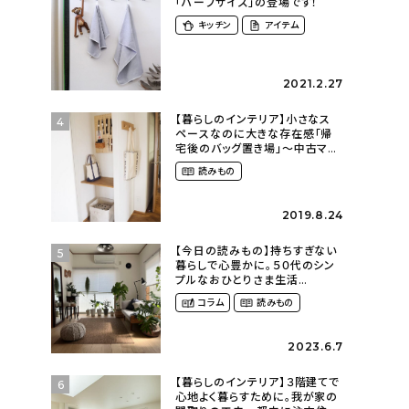
「ハーフサイズ」の登場です！
キッチン
アイテム
2021.2.27
【暮らしのインテリア】小さなス
4
ペースなのに大きな存在感「帰
宅後のバッグ置き場」～中古マン
ションリノベーションで叶えたコ
読みもの
ダワリの暮らし（cocoyuko___
さん）
2019.8.24
【今日の読みもの】持ちすぎない
5
暮らしで心豊かに。５０代のシン
プルなおひとりさま生活
（ohitorisama_kurasiさん）
コラム
読みもの
2023.6.7
【暮らしのインテリア】３階建てで
6
心地よく暮らすために。我が家の