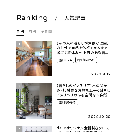
Ranking
人気記事
日別
月別
全期間
【あの人の暮らしが素敵な理由】
1
内と外で自然を体感できる家で
過ごす夏休み〜中庭のある暮ら
し（yume_2700さん）
コラム
読みもの
2022.8.12
【暮らしのインテリア】木の温か
2
み×無機質な素材を上手く融合し
てメリハリのある空間を〜自然
に囲まれて暮らす（ki_no_ieさ
読みもの
ん）
2024.10.20
dailyオリジナル食器拭きクロス
3