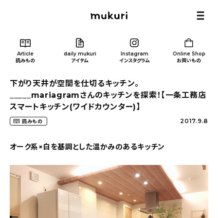
Article
daily mukuri
Instagram
Online Shop
読みもの
アイテム
インスタグラム
お買いもの
下がり天井が空間を仕切るキッチン。
_____mariagramさんのキッチンを探索！【一条工務店
スマートキッチン(ワイドカウンター)】
2017.9.8
読みもの
Article
/ 読みもの
オーク系×白を基調とした温かみのあるキッチン
カテゴリー一覧
新着記事
人気の記事