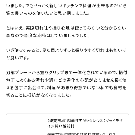
いました。でもせっかく新しいキッチンで料理が出来るのだから
質の良いものを使いたいと思い探しました。
とはいえ、実際切れ味や握り心地は使ってみないと分からない
事なので過度な期待はしていませんでした。
いざ使ってみると、見た目よりずっと握りやすく切れ味も怖いほ
ど良いです。
刃部プレートから握りグリップまで一体化されているので、柄付
包丁によくある汚れや錆などの劣化の心配がありません長く使
える包丁に出会えて、料理があまり得意ではない私でも食材を
切ることに抵抗がなくなりました。
【楽天市場】越前打刃物>クレウス（グッドデザ
イン賞）：越前村
楽天市場:越前村の越前打刃物>クレウス