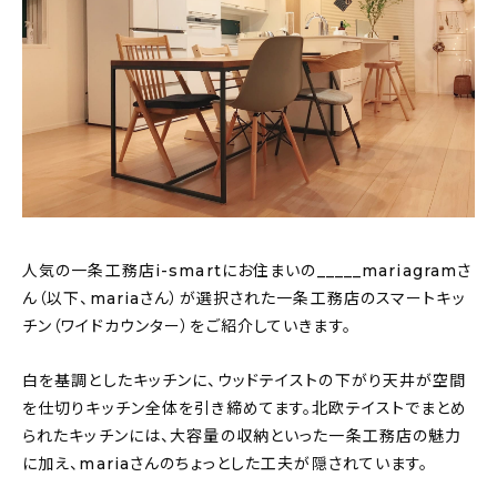
おすすめの記事
コラム
インテリア
キッチン
収納/掃除
人気の一条工務店i-smartにお住まいの_____mariagramさ
ん（以下、mariaさん）が選択された一条工務店のスマートキッ
暮らし
チン（ワイドカウンター）をご紹介していきます。
daily mukuri
/ アイテム
白を基調としたキッチンに、ウッドテイストの下がり天井が空間
を仕切りキッチン全体を引き締めてます。北欧テイストでまとめ
られたキッチンには、大容量の収納といった一条工務店の魅力
カテゴリー一覧
に加え、mariaさんのちょっとした工夫が隠されています。