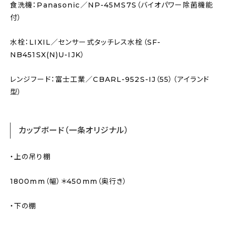
食洗機：Panasonic／NP-45MS7S（バイオパワー除菌機能
付）
水栓：LIXIL／センサー式タッチレス水栓（SF-
NB451SX(N)U-IJK）
レンジフード：富士工業／CBARL-952S-IJ（55）（アイランド
型）
カップボード（一条オリジナル）
・上の吊り棚
1800mm（幅）＊450mm（奥行き）
・下の棚