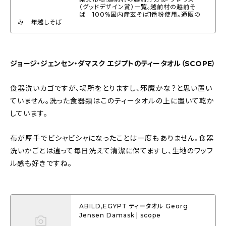
（グッドデザイン賞）一覧。越前村の越前そ
ば 100%国内産玄そば1番粉使用。通販の
み 年越しそば
ジョージ・ジェンセン・ダマスク エジプトのティータオル（SCOPE）
食器洗いカゴですが、場所をとりますし、邪魔かな？と思い置い
ていません。洗った食器類はこのティータオルの上に置いて乾か
しています。
布が厚手でビシャビシャになったことは一度もありません。食器
洗いかごとは違って毎日洗えて清潔に保てますし、生地のワッフ
ル感も好きですね。
ABILD,EGYPT ティータオル Georg
Jensen Damask | scope