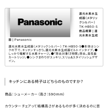
還元水素水生
成器（メタリッ
クシルバー）
TK-HB50-S
商品概要 | 還
元水素水生成
器 | Panasonic
還元水素水生成器（メタリックシルバー）:TK-HB50-S●本体はシン
クの下で、キッチンすっきり。還元水素水生成器ビルトインタイプ。●
しっかり電解する水素チャージ。●「除去対象13物質」除去。高性能
カートリッジ。●シンクまわりがスッキリ、スリム&スタイリッシュデザ
イン。
キッチンにある椅子はどちらのものですか？
商品：シューメーカー（高さ：590mm）
カウンターチェアって結構高さがあるものが多く決めるのに苦