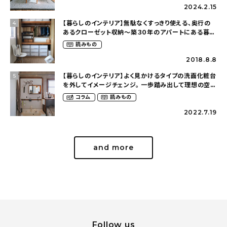
2024.2.15
【暮らしのインテリア】無駄なくすっきり使える、奥行の
4
あるクローゼット収納〜築３０年のアパートにある暮ら
し（mari_ppe_さん）
読みもの
2018.8.8
【暮らしのインテリア】よく見かけるタイプの洗面化粧台
5
を外してイメージチェンジ。 一歩踏み出して理想の空間
へ〜築１２年の建売住宅をDIYする暮らし
コラム
読みもの
（asasa0509さん）
2022.7.19
and more
Follow us