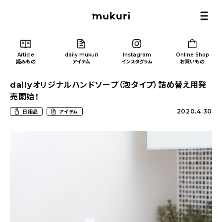
Article
daily mukuri
Instagram
Online Shop
読みもの
アイテム
インスタグラム
お買いもの
dailyオリジナルハンドソープ（泡タイプ）詰め替え用発
売開始！
2020.4.30
日用品
アイテム
Article
/ 読みもの
カテゴリー一覧
新着記事
人気の記事