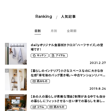
Ranking
人気記事
日別
月別
全期間
dailyオリジナル食器拭きクロス「ハーフサイズ」の登
1
場です！
キッチン
アイテム
2021.2.27
【暮らしのインテリア】小さなスペースなのに大きな存
2
在感「帰宅後のバッグ置き場」～中古マンションリノベー
ションで叶えたコダワリの暮らし（cocoyuko___さ
読みもの
ん）
2019.8.24
【あの人の暮らしが素敵な理由】制限がある中でも自分
3
の暮らしにフィットさせる〜古い家での暮らしを楽しむ
（idasanchiさん）
コラム
読みもの