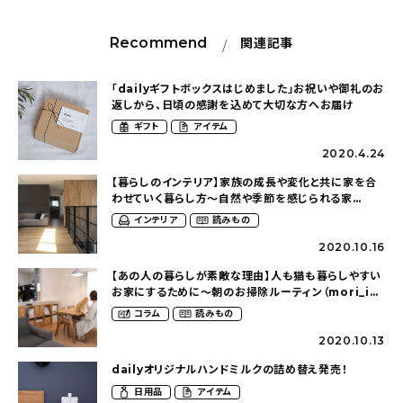
Recommend
関連記事
「dailyギフトボックスはじめました」お祝いや御礼のお
返しから、日頃の感謝を込めて大切な方へお届け
ギフト
アイテム
2020.4.24
【暮らしのインテリア】家族の成長や変化と共に家を合
わせていく暮らし方〜自然や季節を感じられる家
（srms_houseさん）
インテリア
読みもの
2020.10.16
【あの人の暮らしが素敵な理由】人も猫も暮らしやすい
お家にするために〜朝のお掃除ルーティン（mori_ie
さん）
コラム
読みもの
2020.10.13
dailyオリジナルハンドミルクの詰め替え発売！
日用品
アイテム