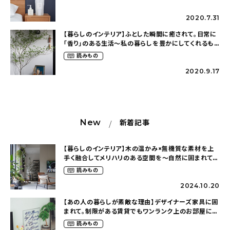
2020.7.31
【暮らしのインテリア】ふとした瞬間に癒されて。日常に
「香り」のある生活〜私の暮らしを豊かにしてくれるも
の（1214marronさん）
読みもの
2020.9.17
New
新着記事
【暮らしのインテリア】木の温かみ×無機質な素材を上
手く融合してメリハリのある空間を〜自然に囲まれて暮
らす（ki_no_ieさん）
読みもの
2024.10.20
【あの人の暮らしが素敵な理由】デザイナーズ家具に囲
まれて。制限がある賃貸でもワンランク上のお部屋に〜
狭くても好きな暮らしのこと（_____chika708さん）
読みもの