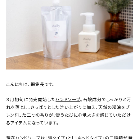
おすすめの記事
コラム
インテリア
キッチン
収納/掃除
こんにちは、編集長です。
暮らし
３月初旬に発売開始した
ハンドソープ
。石鹸成分でしっかりと汚
daily mukuri
/ アイテム
れを落とし、さっぱりとした洗い上がりに加え、天然の精油をブ
レンドした二つの香りが、使うたびに心地よさを感じていただけ
るアイテムになっています。
カテゴリー一覧
現在ハンドソープは「泡タイプ」と「リキッドタイプ」の二種類が発