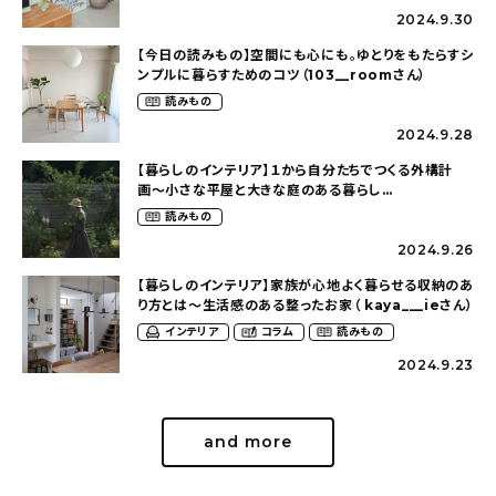
2024.9.30
【今日の読みもの】空間にも心にも。ゆとりをもたらすシ
ンプルに暮らすためのコツ（103__roomさん）
読みもの
2024.9.28
【暮らしのインテリア】１から自分たちでつくる外構計
画〜小さな平屋と大きな庭のある暮らし
（tsumikiniwaさん）
読みもの
2024.9.26
【暮らしのインテリア】家族が心地よく暮らせる収納のあ
り方とは〜生活感のある整ったお家（ kaya___ieさん）
インテリア
コラム
読みもの
2024.9.23
and more