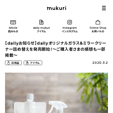
Article
daily mukuri
Instagram
Online Shop
読みもの
アイテム
インスタグラム
お買いもの
【dailyお知らせ】dailyオリジナルガラス&ミラークリー
ナー詰め替えを発売開始！〜ご購入者さまの感想も一部
掲載〜
2020.3.2
日用品
アイテム
Article
/ 読みもの
カテゴリー一覧
新着記事
人気の記事