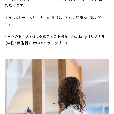
新着記事
ただけます。
人気の記事
ガラス＆ミラークリーナーの特徴はこちらの記事をご覧くださ
い。
おすすめの記事
・
日々のお手入れも、季節ごとのお掃除にも。dailyオリジナル
インテリア
〈中性・無香料〉ガラス&ミラークリーナー
日用品
キッチン
ギフト
キッズ