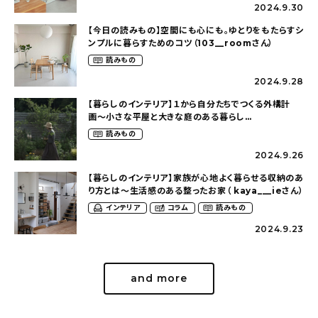
2024.9.30
【今日の読みもの】空間にも心にも。ゆとりをもたらすシ
ンプルに暮らすためのコツ（103__roomさん）
読みもの
2024.9.28
【暮らしのインテリア】１から自分たちでつくる外構計
画〜小さな平屋と大きな庭のある暮らし
（tsumikiniwaさん）
読みもの
2024.9.26
【暮らしのインテリア】家族が心地よく暮らせる収納のあ
り方とは〜生活感のある整ったお家（ kaya___ieさん）
インテリア
コラム
読みもの
2024.9.23
and more