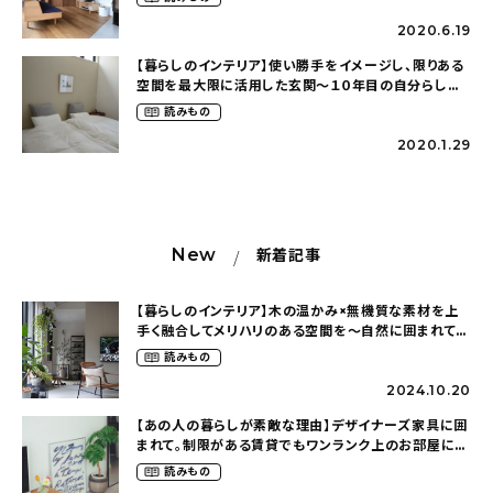
2020.6.19
【暮らしのインテリア】使い勝手をイメージし、限りある
空間を最大限に活用した玄関～１０年目の自分らしい
暮らし（sario.lsさん）
読みもの
2020.1.29
New
新着記事
【暮らしのインテリア】木の温かみ×無機質な素材を上
手く融合してメリハリのある空間を〜自然に囲まれて暮
らす（ki_no_ieさん）
読みもの
2024.10.20
【あの人の暮らしが素敵な理由】デザイナーズ家具に囲
まれて。制限がある賃貸でもワンランク上のお部屋に〜
狭くても好きな暮らしのこと（_____chika708さん）
読みもの