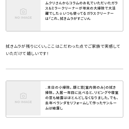
ムクリさんからコラムのお礼でいただいたガラ
ス&ミラークリーナーが年末の大掃除で大活
躍でした☺︎ いつも使ってるガラスクリーナー
は 「これ、拭きムラがすごいん
拭きムラが残りにくい。ここはこだわった点でご家族で実感して
いただけて嬉しいです！
..本日の小掃除。.鏡と窓(室内側のみ)の拭き
掃除。.入居一年目に比べると、リビングや寝室
の窓も結露はほとんどしなくなりました。でも、
去年ベランダをリフォームして作ったサンルー
ムは結露し