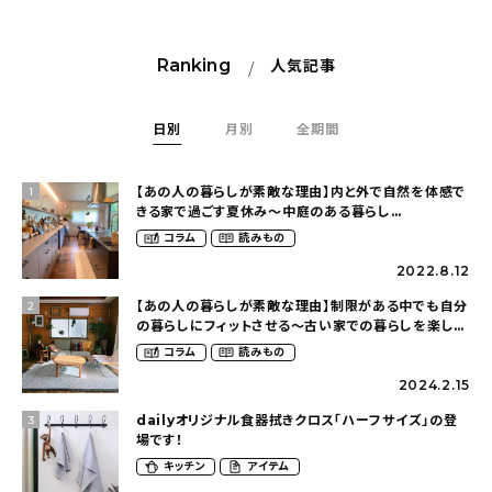
Ranking
人気記事
日別
月別
全期間
【あの人の暮らしが素敵な理由】内と外で自然を体感で
1
きる家で過ごす夏休み〜中庭のある暮らし
（yume_2700さん）
コラム
読みもの
2022.8.12
【あの人の暮らしが素敵な理由】制限がある中でも自分
2
の暮らしにフィットさせる〜古い家での暮らしを楽しむ
（idasanchiさん）
コラム
読みもの
2024.2.15
dailyオリジナル食器拭きクロス「ハーフサイズ」の登
3
場です！
キッチン
アイテム