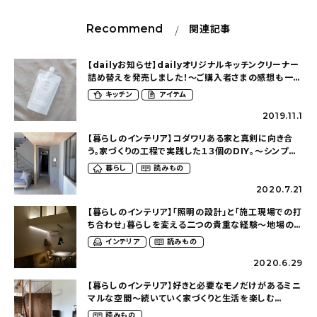
Recommend
関連記事
【dailyお知らせ】dailyオリジナルキッチンクリーナー
詰め替えを発売しました！〜ご購入者さまの感想も一部
掲載〜
キッチン
アイテム
2019.11.1
【暮らしのインテリア】コダワリある家と真剣に向き合
う。家づくりの工程で実践した１３個のDIY。〜シンプル
で無機質な空間づくり（aico.1130さん）
暮らし
読みもの
2020.7.21
【暮らしのインテリア】「照明の設計」と「施工現場での打
ち合わせ」暮らしを変える二つの貴重な経験〜地場の工
務店で建てたこだわりのおうち（jun5___さん）
インテリア
読みもの
2020.6.29
【暮らしのインテリア】好きと必要なモノだけがあるミニ
マルな空間〜続いていく家づくりと生活を楽しむ
（satori.homeさん）
読みもの