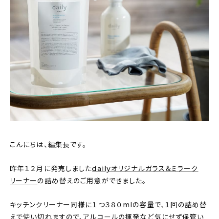
おすすめの記事
コラム
インテリア
キッチン
収納/掃除
暮らし
こんにちは、編集長です。
daily mukuri
/ アイテム
昨年１２月に発売しました
dailyオリジナルガラス＆ミラーク
リーナー
の詰め替えのご用意ができました。
カテゴリー一覧
キッチンクリーナー同様に１つ３８０mlの容量で、１回の詰め替
えで使い切れますので、アルコールの揮発など気にせず保管い