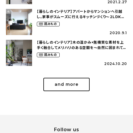
2021.2.27
【暮らしのインテリア】アパートからマンションへ引越
4
し。家事がスムーズに行えるキッチンづくり〜２LDKの
賃貸暮らし（mari_ppe_さん）
読みもの
2020.9.1
【暮らしのインテリア】木の温かみ×無機質な素材を上
5
手く融合してメリハリのある空間を〜自然に囲まれて暮
らす（ki_no_ieさん）
読みもの
2024.10.20
and more
Follow us