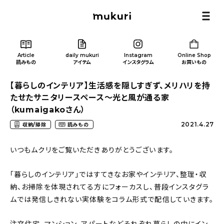
Article
daily mukuri
Instagram
Online Shop
読みもの
アイテム
インスタグラム
お買いもの
【暮らしのインテリア】生活感を隠しすぎず、メリハリを持
たせたサニタリースペース〜光と風が通る家
（kumaigakoさん）
2021.4.27
収納/掃除
読みもの
Article
/ 読みもの
いつもムクリをご覧いただきありがとうございます。
カテゴリー一覧
「暮らしのインテリア」ではすてきなお家やインテリア、整理・収
納、お掃除を体現されてる方にフォーカスし、普段インスタグラ
新着記事
ムでは発信しきれない実体験をコラム形式で配信していきます。
人気の記事