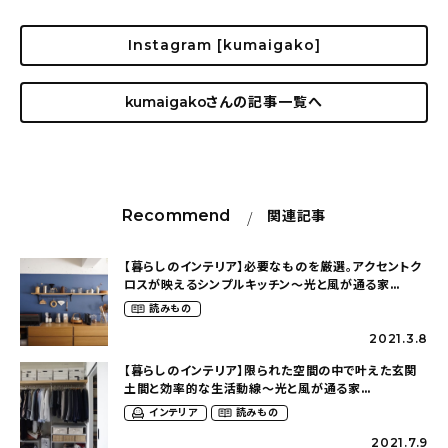
Instagram [kumaigako]
kumaigako
さんの記事一覧へ
Recommend
関連記事
【暮らしのインテリア】必要なものを厳選。アクセントク
ロスが映えるシンプルキッチン〜光と風が通る家
（kumaigakoさん）
読みもの
2021.3.8
【暮らしのインテリア】限られた空間の中で叶えた玄関
土間と効率的な生活動線〜光と風が通る家
（kumaigakoさん）
インテリア
読みもの
2021.7.9