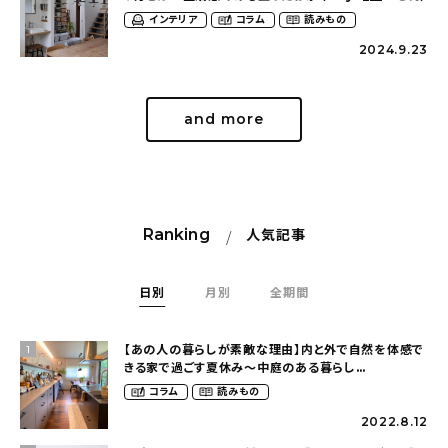
インテリア
コラム
読みもの
2024.9.23
and more
Ranking
人気記事
日別
月別
全期間
【あの人の暮らしが素敵な理由】内と外で自然を体感で
1
きる家で過ごす夏休み〜中庭のある暮らし
（yume_2700さん）
コラム
読みもの
2022.8.12