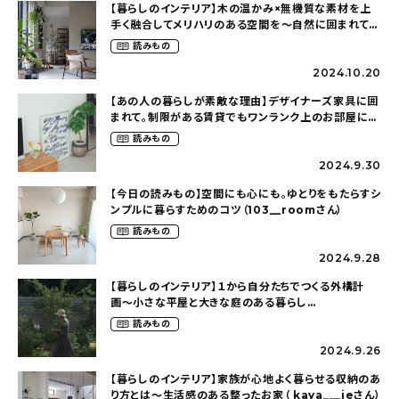
【暮らしのインテリア】木の温かみ×無機質な素材を上
手く融合してメリハリのある空間を〜自然に囲まれて暮
らす（ki_no_ieさん）
読みもの
2024.10.20
【あの人の暮らしが素敵な理由】デザイナーズ家具に囲
まれて。制限がある賃貸でもワンランク上のお部屋に〜
狭くても好きな暮らしのこと（_____chika708さん）
読みもの
2024.9.30
【今日の読みもの】空間にも心にも。ゆとりをもたらすシ
ンプルに暮らすためのコツ（103__roomさん）
読みもの
2024.9.28
【暮らしのインテリア】１から自分たちでつくる外構計
画〜小さな平屋と大きな庭のある暮らし
（tsumikiniwaさん）
読みもの
2024.9.26
【暮らしのインテリア】家族が心地よく暮らせる収納のあ
り方とは〜生活感のある整ったお家（ kaya___ieさん）