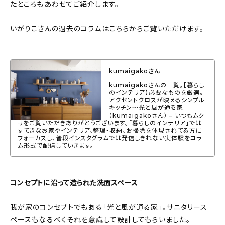
たところもあわせてご紹介します。
About
いがりこさんの過去のコラムはこちらからご覧いただけます。
会社概要
プライバシーポリシー
お問い合わせ
kumaigakoさん
kumaigakoさんの一覧。【暮らし
のインテリア】必要なものを厳選。
アクセントクロスが映えるシンプル
キッチン〜光と風が通る家
（kumaigakoさん） – いつもムク
リをご覧いただきありがとうございます。「暮らしのインテリア」では
すてきなお家やインテリア、整理・収納、お掃除を体現されてる方に
フォーカスし、普段インスタグラムでは発信しきれない実体験をコラ
ム形式で配信していきます。
コンセプトに沿って造られた洗面スペース
我が家のコンセプトでもある「光と風が通る家」。サニタリース
ペースもなるべくそれを意識して設計してもらいました。