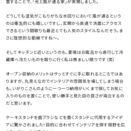
置することで、「光と風が通る家」が実現しました。
どうしても湿気がこもりがちな水回りにおいて風が通るという
のは衛生的にも嬉しいですし、玄関から直通で洗面にアクセス
できるという間取りも最近とても人気のスタイルなんだそう。ま
さに理想的な動線ですね〜。
そしてキッチンと近いというのも、夏場はお風呂から直行して冷
蔵庫へ冷たいものを取りに行く私は羨ましい限りです（笑）
オープン収納のメリットはサッとすぐに手に取れるところではあ
りますが、丸見えなのでインテリアの雰囲気を壊してしまう場合
も。いがりこさんのように一つ一つ納得がいくまで探してお気に
入りのものを置くことで、使い勝手と見た目の良さが両立するの
だと思います。
ケーキスタンドを歯ブラシなどを置くスタンドに代用するアイデ
アに驚かされました！目的に合わせてインテリアを探す視野を広