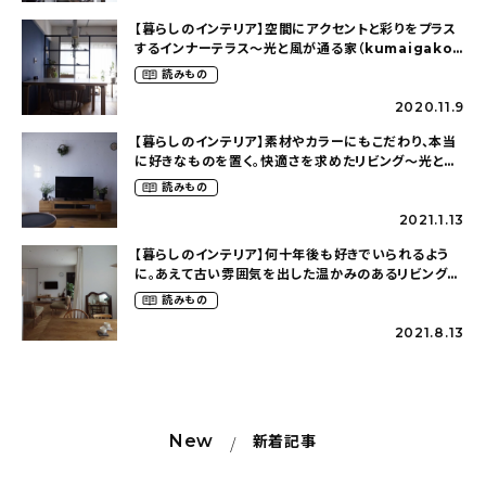
【暮らしのインテリア】空間にアクセントと彩りをプラス
するインナーテラス〜光と風が通る家（kumaigako
さん）
読みもの
2020.11.9
【暮らしのインテリア】素材やカラーにもこだわり、本当
に好きなものを置く。快適さを求めたリビング〜光と風
が通る家（kumaigakoさん）
読みもの
2021.1.13
【暮らしのインテリア】何十年後も好きでいられるよう
に。あえて古い雰囲気を出した温かみのあるリビングダ
イニング〜育児と家事がしやすいこだわりの家
読みもの
（ie_aoiさん）
2021.8.13
New
新着記事