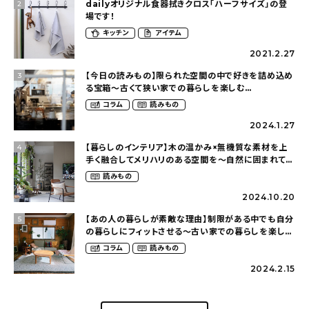
dailyオリジナル食器拭きクロス「ハーフサイズ」の登
2
場です！
キッチン
アイテム
2021.2.27
【今日の読みもの】限られた空間の中で好きを詰め込め
3
る宝箱〜古くて狭い家での暮らしを楽しむ
（2nyan_and_lifestylesさん）
コラム
読みもの
2024.1.27
【暮らしのインテリア】木の温かみ×無機質な素材を上
4
手く融合してメリハリのある空間を〜自然に囲まれて暮
らす（ki_no_ieさん）
読みもの
2024.10.20
【あの人の暮らしが素敵な理由】制限がある中でも自分
5
の暮らしにフィットさせる〜古い家での暮らしを楽しむ
（idasanchiさん）
コラム
読みもの
2024.2.15