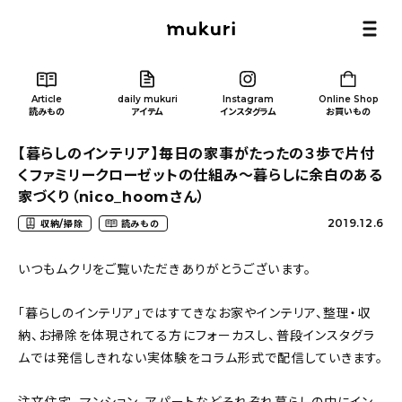
Article
daily mukuri
Instagram
Online Shop
読みもの
アイテム
インスタグラム
お買いもの
【暮らしのインテリア】毎日の家事がたったの３歩で片付
くファミリークローゼットの仕組み～暮らしに余白のある
家づくり（nico_hoomさん）
2019.12.6
収納/掃除
読みもの
Article
/ 読みもの
いつもムクリをご覧いただきありがとうございます。
カテゴリー一覧
「暮らしのインテリア」ではすてきなお家やインテリア、整理・収
納、お掃除を体現されてる方にフォーカスし、普段インスタグラ
新着記事
ムでは発信しきれない実体験をコラム形式で配信していきます。
人気の記事