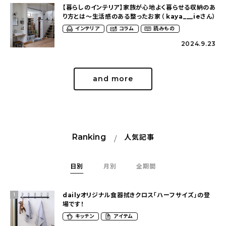
【暮らしのインテリア】家族が心地よく暮らせる収納のあ
り方とは〜生活感のある整ったお家（ kaya___ieさん）
インテリア
コラム
読みもの
2024.9.23
and more
Ranking
人気記事
日別
月別
全期間
dailyオリジナル食器拭きクロス「ハーフサイズ」の登
1
場です！
キッチン
アイテム