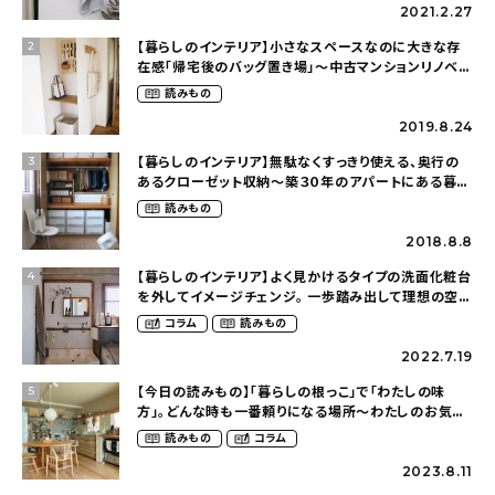
2021.2.27
【暮らしのインテリア】小さなスペースなのに大きな存
2
在感「帰宅後のバッグ置き場」～中古マンションリノベー
ションで叶えたコダワリの暮らし（cocoyuko___さ
読みもの
ん）
2019.8.24
【暮らしのインテリア】無駄なくすっきり使える、奥行の
3
あるクローゼット収納〜築３０年のアパートにある暮ら
し（mari_ppe_さん）
読みもの
2018.8.8
【暮らしのインテリア】よく見かけるタイプの洗面化粧台
4
を外してイメージチェンジ。 一歩踏み出して理想の空間
へ〜築１２年の建売住宅をDIYする暮らし
コラム
読みもの
（asasa0509さん）
2022.7.19
【今日の読みもの】「暮らしの根っこ」で「わたしの味
5
方」。どんな時も一番頼りになる場所〜わたしのお気に
入りのキッチン（posocotoさん）
読みもの
コラム
2023.8.11