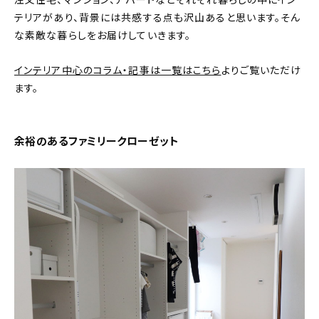
注文住宅、マンション、アパートなどそれぞれ暮らしの中にイン
テリアがあり、背景には共感する点も沢山あると思います。そん
おすすめの記事
な素敵な暮らしをお届けしていきます。
コラム
インテリア中心のコラム・記事は一覧はこちら
よりご覧いただけ
ます。
インテリア
キッチン
余裕のあるファミリークローゼット
収納/掃除
暮らし
daily mukuri
/ アイテム
カテゴリー一覧