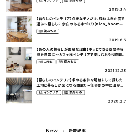
インテリア
読みもの
2019.3.4
【暮らしのインテリア】必要なモノだけ。収納は自由度で
選ぶ～暮らしに余白のある家づくり（nico_hoomさ
ん）
読みもの
2019.6.6
【あの人の暮らしが素敵な理由】ホッとできる空間や時
間を日常に〜カフェ風インテリアで楽しむおうち時間
（nico_mittenさん）
コラム
読みもの
2021.12.23
【暮らしのインテリア】求める条件を明確にして探した
土地と暮らしが楽になる間取り〜無骨さの中に温かみ
を感じられる家（y.u.r.i.2.5さん）
インテリア
読みもの
2020.2.7
New
新着記事