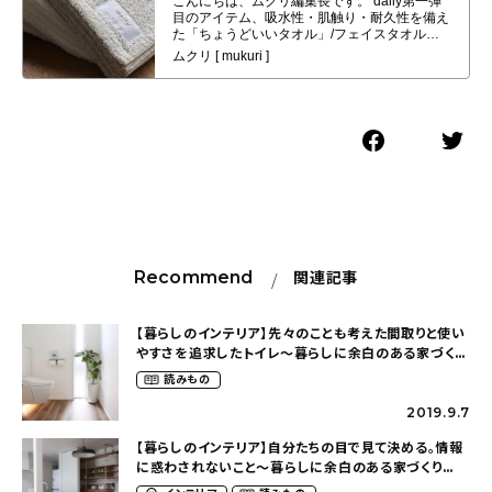
Recommend
関連記事
【暮らしのインテリア】先々のことも考えた間取りと使い
やすさを追求したトイレ～暮らしに余白のある家づくり
（nico_hoomさん）
読みもの
2019.9.7
【暮らしのインテリア】自分たちの目で見て決める。情報
に惑わされないこと～暮らしに余白のある家づくり
（nico_hoomさん）