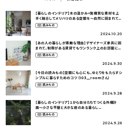
【暮らしのインテリア】木の温かみ×無機質な素材を上
手く融合してメリハリのある空間を〜自然に囲まれて暮
らす（ki_no_ieさん）
読みもの
2024.10.20
【あの人の暮らしが素敵な理由】デザイナーズ家具に囲
まれて。制限がある賃貸でもワンランク上のお部屋に〜
狭くても好きな暮らしのこと（_____chika708さん）
読みもの
2024.9.30
【今日の読みもの】空間にも心にも。ゆとりをもたらすシ
ンプルに暮らすためのコツ（103__roomさん）
読みもの
2024.9.28
【暮らしのインテリア】１から自分たちでつくる外構計
画〜小さな平屋と大きな庭のある暮らし
（tsumikiniwaさん）
読みもの
2024.9.26