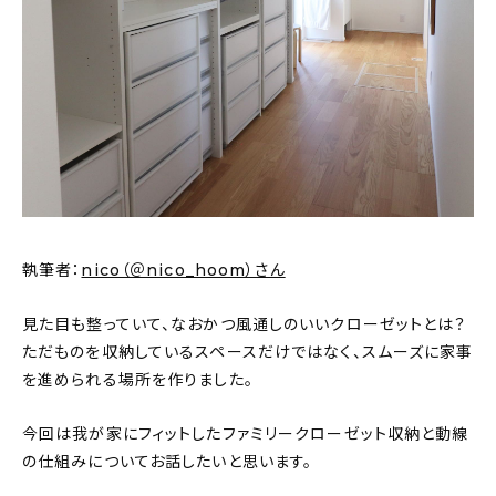
新着記事
人気の記事
おすすめの記事
インテリア
日用品
執筆者：
nico（＠nico_hoom）さん
キッチン
見た目も整っていて、なおかつ風通しのいいクローゼットとは？
ギフト
ただものを収納しているスペースだけではなく、スムーズに家事
を進められる場所を作りました。
キッズ
今回は我が家にフィットしたファミリークローゼット収納と動線
の仕組みについてお話したいと思います。