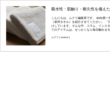
吸水性・肌触り・耐久性を備えた
こんにちは、ムクリ編集長です。 daily第一弾目のアイテム、吸水性・肌触り・耐久性を備えた「ちょうどいいタオル」/フェイスタオル
（泉州タオル）を紹介させてください。 「日々の暮らしを少しでも楽しく」そんな気持ちで、記事やコラム、取材、インスタLIVEをお届
けしています。そんな中、コラム、インスタLI
てのアイテムは、せっかくなら毎日触れるモ
の製作をひそかにスタートさせてきました。 dailyお店はこちらからご覧いただけます。 オリジナルタオル誕生秘話 当たり前かもしれ
んが、自分たちの想いに共感していただけ
ムクリ [ mukuri ]
とに。 そしたら、なんと１社目から運命的な出会いがあったんです！！まだ残暑残る中、工場を訪れてからお互いの話で盛り上がり、気
がついたら数時間経過。意気投合して、こ
別の機会でご紹介させてください） そのタオル工場は「ふくろやタオル」さん。 日本のタオル発祥の地と言われている大阪泉州地域で、
創業９２年、代々受け継がれてきた職人の技術と
しれませんが、そう、スタートが昨年の夏
色合いの調整をして、ようやくここまで辿
ふくろやタオルさんには感謝しかないです。本当にありがとうございました。
したが、正直第二弾までしか決まっており
いきたいと思ってます。ゆっくりなスタートですが、daily
ょうどいいタオル」 泉州タオルの良さなんといっても吸水性と乾きやすさ。１３０年前から商業の町大阪で普段使いのタオルとして愛用
されてきました。dailyのタオルは、この吸水
肌触りを実現するのが「パイル」。 今回このパイルをぎゅうぎゅうになるほど敷き詰めました！触った瞬間優しい弾力で、パイルが素肌
を包み込んでくれます。 パイルが多いため、吸水性も◎！ 勿論、泉州タオルの最大の特徴でもある「あと晒し製法」も採用しています。
タオルの隅から隅までパイルが敷き詰めら
すること間違いなしです。 少しでもながく愛用していただけるよう、糸の耐久性も追求しました。 国内で使用されている綿のうち、９
９％以上は海外産ってご存知でしたか？輸
れるため綿にストレスがかかった状態で運ばれてきます。 通常は、その綿をそのまま糸に製法していき
度な湿度で数十時間かけて熟成し、綿を採取し