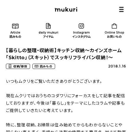
Article
daily mukuri
Instagram
Online Shop
読みもの
アイテム
インスタグラム
お買いもの
【暮らしの整理・収納術】キッチン収納〜カインズホーム
「Skitto」（スキット）でスッキリフライパン収納！〜
2018.1.16
収納/掃除
読みもの
Article
/ 読みもの
いつもムクリをご覧いただきありがとうございます。
現在ムクリではおうちのコダワリにフォーカスをして記事を配信
カテゴリー一覧
しておりますが、今後は「暮らし」をテーマにしたコラムや記事も
ご提供していきたいと考えています。
新着記事
特に、整理収納、お掃除は住み始めてからもわからないことや
人気の記事