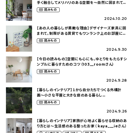
手く融合してメリハリのある空間を〜自然に囲まれて暮
らす（ki_no_ieさん）
読みもの
2024.10.20
【あの人の暮らしが素敵な理由】デザイナーズ家具に囲
まれて。制限がある賃貸でもワンランク上のお部屋に〜
狭くても好きな暮らしのこと（_____chika708さん）
読みもの
2024.9.30
【今日の読みもの】空間にも心にも。ゆとりをもたらすシ
ンプルに暮らすためのコツ（103__roomさん）
読みもの
2024.9.28
【暮らしのインテリア】１から自分たちでつくる外構計
画〜小さな平屋と大きな庭のある暮らし
（tsumikiniwaさん）
読みもの
2024.9.26
【暮らしのインテリア】家族が心地よく暮らせる収納のあ
り方とは〜生活感のある整ったお家（ kaya___ieさん）