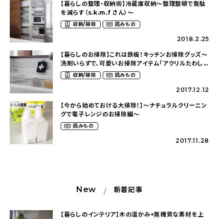
【暮らしの整理・収納術】冷蔵庫収納〜整理整頓で無駄
を減らす（s.k.m.f さん）〜
収納/掃除
読みもの
2018.2.25
【暮らしのお掃除】これは鉄板！キッチンお掃除グッズ〜
洗剤いらずで、可愛いお掃除アイテム「アクリルたわし」
の使い方〜
収納/掃除
読みもの
2017.12.12
【今から始めておける大掃除！】〜ナチュラルクリーニン
グで電子レンジのお掃除編〜
読みもの
2017.11.28
New
新着記事
【暮らしのインテリア】木の温かみ×無機質な素材を上