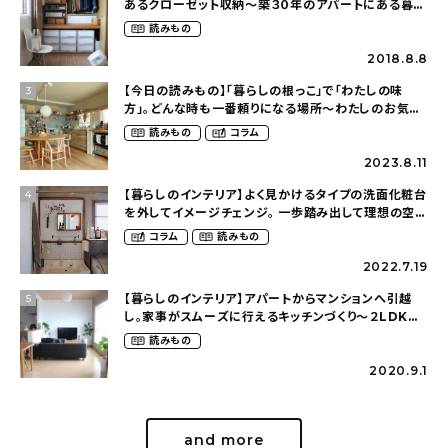
あるクローゼット収納〜築３０年のアパートにある暮ら
し（mari_ppe_さん）
読みもの
2018.8.8
【今日の読みもの】「暮らしの根っこ」で「わたしの味
3
方」。どんな時も一番頼りになる場所〜わたしのお気に
入りのキッチン（posocotoさん）
読みもの
コラム
2023.8.11
【暮らしのインテリア】よく見かけるタイプの洗面化粧台
4
を外してイメージチェンジ。 一歩踏み出して理想の空間
へ〜築１２年の建売住宅をDIYする暮らし
コラム
読みもの
（asasa0509さん）
2022.7.19
【暮らしのインテリア】アパートからマンションへ引越
5
し。家事がスムーズに行えるキッチンづくり〜２LDKの
賃貸暮らし（mari_ppe_さん）
読みもの
2020.9.1
and more