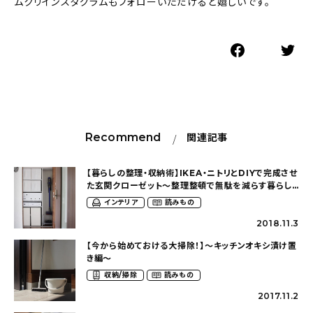
ムクリインスタグラムもフォローいただけると嬉しいです。
Recommend
関連記事
【暮らしの整理・収納術】IKEA・ニトリとDIYで完成させ
た玄関クローゼット〜整理整頓で無駄を減らす暮らし
（s.k.m.f さん）〜
インテリア
読みもの
2018.11.3
【今から始めておける大掃除！】〜キッチンオキシ漬け置
き編〜
収納/掃除
読みもの
2017.11.2