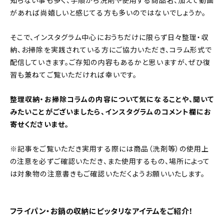
知らない事も多く、手順から洗剤や使用する商品名、加えて動画
があれば尚嬉しいと感じてる方も多いのではないでしょうか。
おすすめの記事
そこで、インスタグラム中心におうちだけに限らず日々整理・収
コラム
納、お掃除を実践されている方にご協力いただき、コラム形式で
配信していきます。ご存知の内容もあるかと思いますが、ぜひ復
インテリア
習も兼ねてご覧いただければ幸いです。
キッチン
整理収納・お掃除コラムの内容について気になることや、聞いて
みたいことがございましたら、インスタグラムのコメント欄にお
収納/掃除
寄せくださいませ。
暮らし
※記事をご覧いただき実用する際には商品（洗剤等）の使用上
の注意を必ずご確認いただき、また使用するもの、場所によって
daily mukuri
/ アイテム
は対象物の注意書きもご確認いただくようお願いいたします。
カテゴリー一覧
フライパン・お鍋の収納にピッタリなアイテムをご紹介！