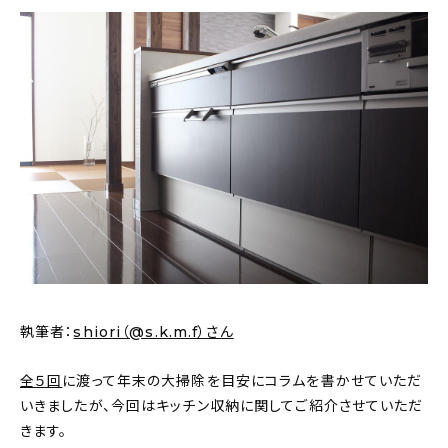
新着記事
人気の記事
おすすめの記事
インテリア
日用品
キッチン
ギフト
執筆者：
shiori（@s.k.m.f）さん
キッズ
全５回
に渡って年末の大掃除を目安にコラムを書かせていただ
いきましたが、今回はキッチン収納に関してご紹介させていただ
きます。