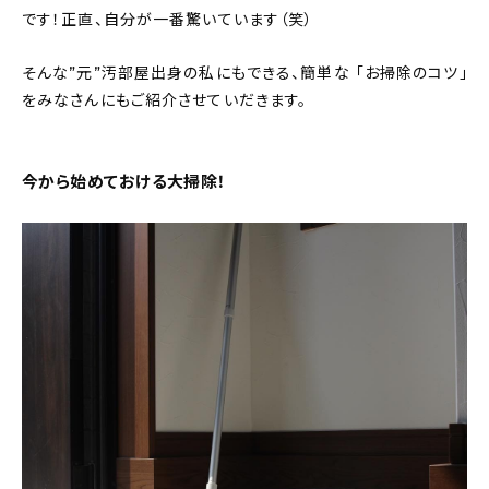
です！正直、自分が一番驚いています（笑）
About
会社概要
そんな”元”汚部屋出身の私にもできる、簡単な 「お掃除のコツ」
をみなさんにもご紹介させていだきます。
プライバシーポリシー
お問い合わせ
今から始めておける大掃除！