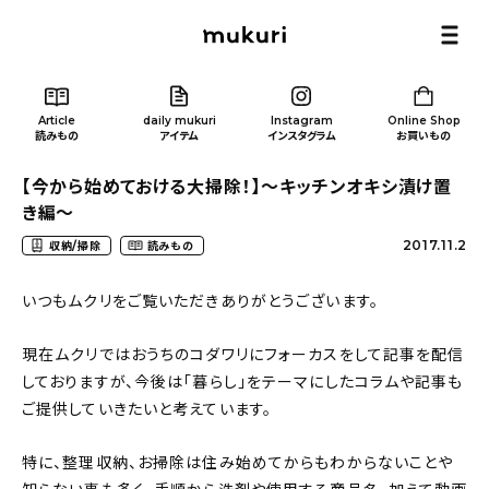
Article
daily mukuri
Instagram
Online Shop
読みもの
アイテム
インスタグラム
お買いもの
【今から始めておける大掃除！】〜キッチンオキシ漬け置
き編〜
2017.11.2
収納/掃除
読みもの
Article
/ 読みもの
いつもムクリをご覧いただきありがとうございます。
現在ムクリではおうちのコダワリにフォーカスをして記事を配信
カテゴリー一覧
しておりますが、今後は「暮らし」をテーマにしたコラムや記事も
ご提供していきたいと考えています。
新着記事
特に、整理収納、お掃除は住み始めてからもわからないことや
人気の記事