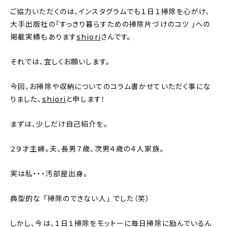
新着記事
ご協力いただくのは、インスタグラムでも１日１掃除を心がけ、
大手出版社の「すっきり暮らすための掃除片づけのコツ 」への
人気の記事
掲載実績もあります
shiori
さんです。
おすすめの記事
それでは、宜しくお願いします。
インテリア
今回、お掃除や収納についてのコラム書かせていただく事にな
りました、
shiori
と申します！
日用品
まずは、少しだけ自己紹介を。
キッチン
２９才主婦。夫、長男７歳、次男４歳の４人家族。
ギフト
実は私・・・汚部屋出身。
キッズ
典型的な 「掃除のできない人」 でした（笑）
しかし、今は、１日１掃除をモットーに毎日掃除に励んでいるん