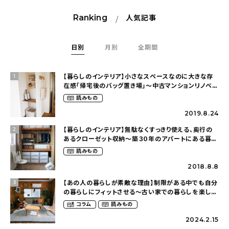
Ranking
人気記事
日別
月別
全期間
【暮らしのインテリア】小さなスペースなのに大きな存
1
在感「帰宅後のバッグ置き場」～中古マンションリノベー
ションで叶えたコダワリの暮らし（cocoyuko___さ
読みもの
ん）
2019.8.24
【暮らしのインテリア】無駄なくすっきり使える、奥行の
2
あるクローゼット収納〜築３０年のアパートにある暮ら
し（mari_ppe_さん）
読みもの
2018.8.8
【あの人の暮らしが素敵な理由】制限がある中でも自分
3
の暮らしにフィットさせる〜古い家での暮らしを楽しむ
（idasanchiさん）
コラム
読みもの
2024.2.15