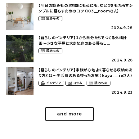
【今日の読みもの】空間にも心にも。ゆとりをもたらすシ
ンプルに暮らすためのコツ（103__roomさん）
読みもの
2024.9.28
【暮らしのインテリア】１から自分たちでつくる外構計
画〜小さな平屋と大きな庭のある暮らし
（tsumikiniwaさん）
読みもの
2024.9.26
【暮らしのインテリア】家族が心地よく暮らせる収納のあ
り方とは〜生活感のある整ったお家（ kaya___ieさん）
インテリア
コラム
読みもの
2024.9.23
and more