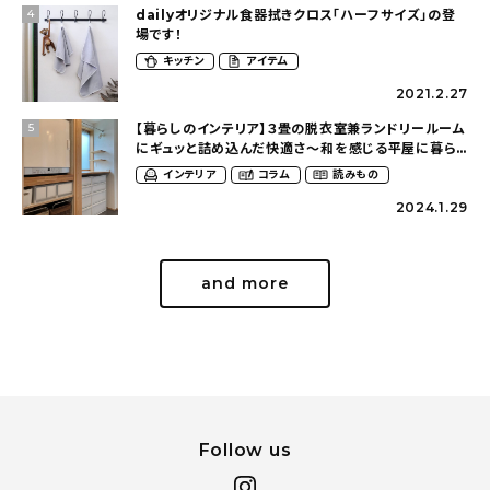
dailyオリジナル食器拭きクロス「ハーフサイズ」の登
4
場です！
キッチン
アイテム
2021.2.27
【暮らしのインテリア】３畳の脱衣室兼ランドリールーム
5
にギュッと詰め込んだ快適さ〜和を感じる平屋に暮ら
す（heco_homeさん）
インテリア
コラム
読みもの
2024.1.29
and more
Follow us