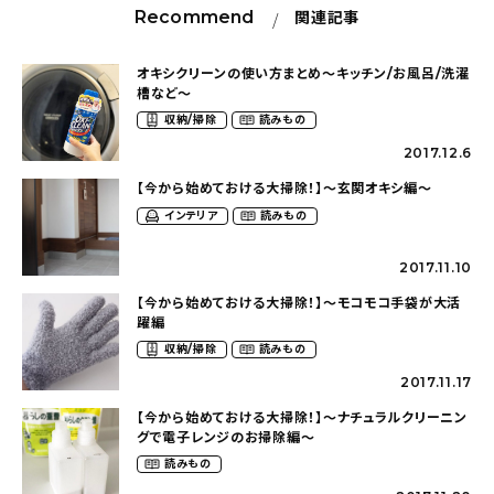
Recommend
関連記事
オキシクリーンの使い方まとめ〜キッチン/お風呂/洗濯
槽など〜
収納/掃除
読みもの
2017.12.6
【今から始めておける大掃除！】〜玄関オキシ編〜
インテリア
読みもの
2017.11.10
【今から始めておける大掃除！】〜モコモコ手袋が大活
躍編
収納/掃除
読みもの
2017.11.17
【今から始めておける大掃除！】〜ナチュラルクリーニン
グで電子レンジのお掃除編〜
読みもの