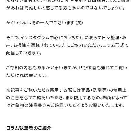
知らない事も多く、手順から洗剤や使用する商品名、加えて動画
があれば尚嬉しいと感じてる方も多いのではないでしょうか。
おすすめの記事
かくいう私はその一人でございます（笑）
コラム
そこで、インスタグラム中心におうちだけに限らず日々整理・収
インテリア
納、お掃除を実践されている方にご協力いただき、コラム形式で
配信していきます。
キッチン
ご存知の内容もあるかと思いますが、ぜひ復習も兼ねてご覧い
収納/掃除
ただければ幸いです。
暮らし
※記事をご覧いただき実用する際には商品（洗剤等）の使用上
の注意を必ずご確認いただき、また使用するもの、場所によって
daily mukuri
/ アイテム
は対象物の注意書きもご確認いただくようお願いいたします。
カテゴリー一覧
コラム執筆者のご紹介