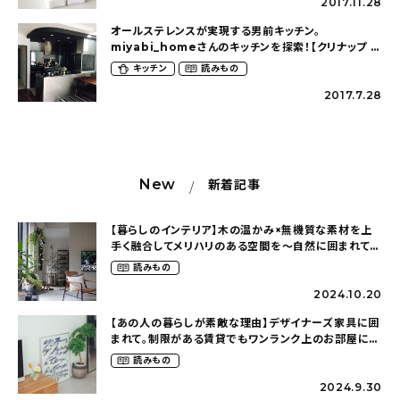
2017.11.28
オールステレンスが実現する男前キッチン。
miyabi_homeさんのキッチンを探索！【クリナップ ク
リナップS.S】
キッチン
読みもの
2017.7.28
New
新着記事
【暮らしのインテリア】木の温かみ×無機質な素材を上
手く融合してメリハリのある空間を〜自然に囲まれて暮
らす（ki_no_ieさん）
読みもの
2024.10.20
【あの人の暮らしが素敵な理由】デザイナーズ家具に囲
まれて。制限がある賃貸でもワンランク上のお部屋に〜
狭くても好きな暮らしのこと（_____chika708さん）
読みもの
2024.9.30