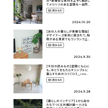
み×無機質な素材を上手く融合し
てメリハリのある空間を〜自然
に囲まれて暮らす（ki_no_ieさ
読みもの
ん）
2024.10.20
【あの人の暮らしが素敵な理由】
デザイナーズ家具に囲まれて。制
限がある賃貸でもワンランク上
のお部屋に〜狭くても好きな暮
読みもの
らしのこと（_____chika708さ
ん）
2024.9.30
【今日の読みもの】空間にも心に
も。ゆとりをもたらすシンプルに
暮らすためのコツ（103__room
さん）
読みもの
2024.9.28
【暮らしのインテリア】１から自分
たちでつくる外構計画〜小さな