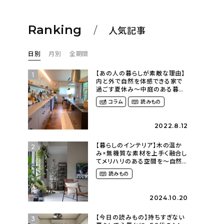
Ranking
人気記事
日別
月別
全期間
【あの人の暮らしが素敵な理由】
1
内と外で自然を体感できる家で
過ごす夏休み〜中庭のある暮ら
し（yume_2700さん）
コラム
読みもの
2022.8.12
【暮らしのインテリア】木の温か
2
み×無機質な素材を上手く融合し
てメリハリのある空間を〜自然
に囲まれて暮らす（ki_no_ieさ
読みもの
ん）
2024.10.20
【今日の読みもの】持ちすぎない
3