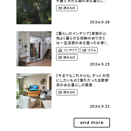
平屋と大きな庭のある暮らし
（tsumikiniwaさん）
読みもの
2024.9.26
【暮らしのインテリア】家族が心
地よく暮らせる収納のあり方と
は〜生活感のある整ったお家（
kaya___ieさん）
インテリア
コラム
読みもの
2024.9.23
【今までもこれからも。ずっと大切
にしたいもの】憧れだった北欧家
具のある暮らしの風景
（m._.k_homeさん）
読みもの
2024.9.22
and more