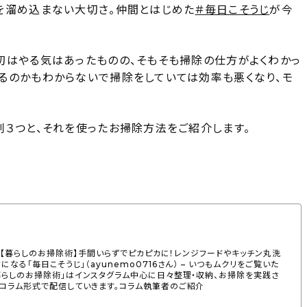
を溜め込まない大切さ。仲間とはじめた
＃毎日こそうじ
が今
初はやる気はあったものの、そもそも掃除の仕方がよくわかっ
るのかもわからないで掃除をしていては効率も悪くなり、モ
剤３つと、それを使ったお掃除方法をご紹介します。
覧。【暮らしのお掃除術】手間いらずでピカピカに！レンジフードやキッチン丸洗
なる「毎日こそうじ」（ayunemo0716さん） – いつもムクリをご覧いた
暮らしのお掃除術」はインスタグラム中心に日々整理・収納、お掃除を実践さ
、コラム形式で配信していきます。コラム執筆者のご紹介