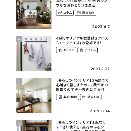
暮らしで心豊かに。５０代のシン
プルなおひとりさま生活
（ohitorisama_kurasiさん）
コラム
読みもの
2023.6.7
dailyオリジナル食器拭きクロス
4
「ハーフサイズ」の登場です！
キッチン
アイテム
2021.2.27
【暮らしのインテリア】３階建てで
5
心地よく暮らすために。我が家の
間取りの工夫〜都内に注文住宅
を建てるということ
収納/掃除
読みもの
（azu_k1009さん）
2019.12.14
【暮らしのインテリア】無駄なく
6
すっきり使える、奥行のあるク