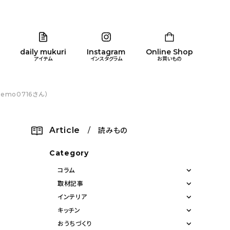
daily mukuri
Instagram
Online Shop
アイテム
インスタグラム
お買いもの
mo0716さん）
リア
暮らし
キッズ
品
Article
/ 読みもの
ン
Category
コラム
取材記事
インテリア
キッチン
おうちづくり