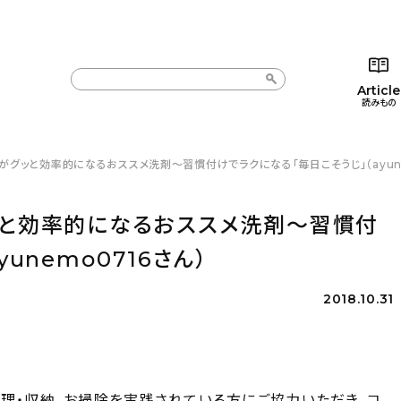
Article
読みもの
がグッと効率的になるおススメ洗剤～習慣付けでラクになる「毎日こそうじ」（ayune
カテゴリー一覧
カテゴリー一覧
コラム
インテ
新着記事
新着記事
インテリア
日用
ッと効率的になるおススメ洗剤～習慣付
人気の記事
人気の記事
キッチン
キッチ
unemo0716さん）
おすすめの記事
おすすめの記事
収納/掃除
ギフト
2018.10.31
整理・収納、お掃除を実践されている方にご協力いただき、コ