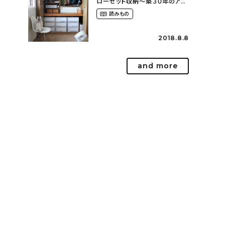
ローゼット収納〜築３０年のア
パートにある暮らし
読みもの
（mari_ppe_さん）
2018.8.8
and more