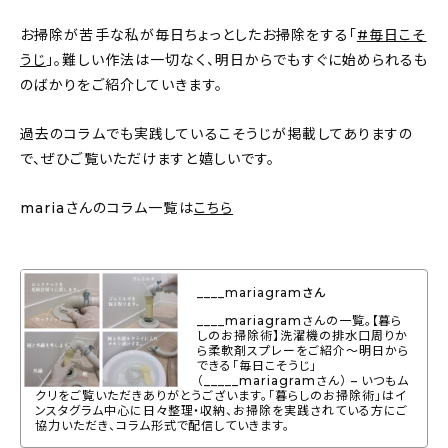
About
お掃除が苦手な私が毎日ちょっとしたお掃除をする「
#毎日こそ
会社概要
うじ
」。難しい作法は一切なく、明日からでもすぐに始められるも
のばかりをご紹介していきます。
プライバシーポリシー
お問い合わせ
過去のコラムでも実践しているこそうじが掲載してありますの
で、ぜひご覧いただけますと嬉しいです。
mariaさんのコラム一覧は
こちら
____mariagramさん
____mariagramさんの一覧。【暮ら
しのお掃除術】洗濯機の排水口周りか
ら柔軟剤スプレーをご紹介〜明日から
できる「毎日こそうじ」
（_____mariagramさん） – いつもム
クリをご覧いただきありがとうございます。「暮らしのお掃除術」はイ
ンスタグラム中心に日々整理・収納、お掃除を実践されている方にご
協力いただき、コラム形式で配信していきます。