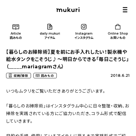
Article
daily mukuri
Instagram
Online Shop
読みもの
アイテム
インスタグラム
お買いもの
【暮らしのお掃除術】夏を前にお手入れしたい！製氷機や
給水タンクをこそうじ♪〜明日からできる「毎日こそうじ」
（_____mariagramさん）
2018.6.21
収納/掃除
読みもの
Article
/ 読みもの
いつもムクリをご覧いただきありがとうございます。
カテゴリー一覧
「暮らしのお掃除術」はインスタグラム中心に日々整理・収納、お
掃除を実践されている方にご協力いただき、コラム形式で配信
新着記事
していきます。
人気の記事