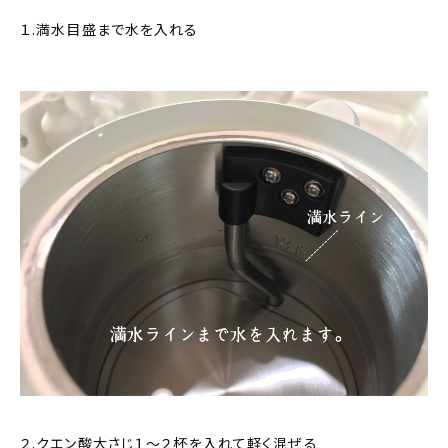
１.満水目盛まで水を入れる
２.クエン酸大さじ１～２杯を入れて軽く混ぜる