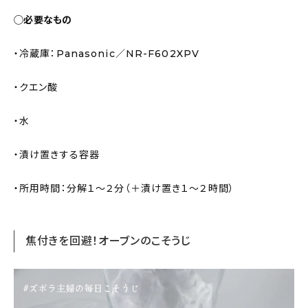
◯必要なもの
・冷蔵庫：Panasonic／NR-F602XPV
・クエン酸
・水
・漬け置きする容器
・所用時間：分解１〜２分（＋漬け置き１〜２時間）
焦付きを回避！オーブンのこそうじ