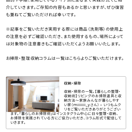
目的や手順、使用しているアイテムに至るまで実践形式でご紹
介していきます。ご存知の内容もあるかと思いますが、ぜひ復習
おすすめの記事
も兼ねてご覧いただければ幸いです。
コラム
※記事をご覧いただき実用する際には商品（洗剤等）の使用上
の注意を必ずご確認いただき、また使用するもの、場所によって
インテリア
は対象物の注意書きもご確認いただくようお願いいたします。
キッチン
お掃除・整理収納コラムは一覧はこちらよりご覧いただけます。
収納/掃除
暮らし
収納・掃除
収納・掃除の一覧。【暮らしの整理・
収納術】リビングのお掃除道具と収
daily mukuri
/ アイテム
納方法〜家族みんなが暮らしやす
い家（miiiiiii_yさん） – いつもムク
リをご覧いただきありがとうござい
ます。「暮らしのお掃除術」はインスタグラム中心に日々整理・収納、
お掃除を実践されている方にご協力いただき、コラム形式で配信して
カテゴリー一覧
いきます。