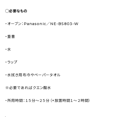
◯必要なもの
・オーブン：Panasonic／NE-BS803-W
・重曹
・水
・ラップ
・水拭き用布巾やペーパータオル
※必要であればクエン酸水
・所用時間：１５分〜２５分（+放置時間１〜２時間）