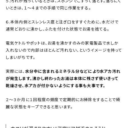
５.汚れが残っているときは、スポンジでこすって落とす。落ちにく
いときは、１〜４までの手順で同じ作業をする。
６.本体内側とスレンレス底と注ぎ口をすすぐために、水だけで
通常どおりに沸かし、ふたを付けた状態でお湯を捨てる。
電気ケトルやポットは、お湯を沸かすのみの家電製品で水しか
入れないので内部はほとんど汚れない、というイメージを持って
しまいがちです。
実際には、
水分中に含まれるミネラル分などにより水アカ汚れ
が発生します。沸かし終わったお湯は本体に残さず使いきって
乾燥させ、水アカが付かないようにする事も大事です。
２～３か月に１回程度の頻度で定期的にお掃除をすることで綺
麗な状態をキープできると思います。