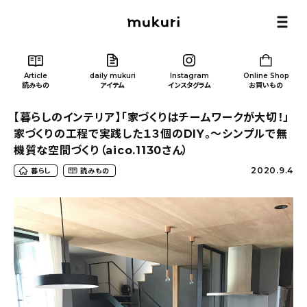
Article
daily mukuri
Instagram
Online Shop
読みもの
アイテム
インスタグラム
お買いもの
【暮らしのインテリア】「家づくりはチームワークが大切！」
家づくりの工程で実践した１３個のDIY。〜シンプルで無
機質な空間づくり（aico.1130さん）
2020.9.4
暮らし
読みもの
Article
/ 読みもの
カテゴリー一覧
新着記事
人気の記事