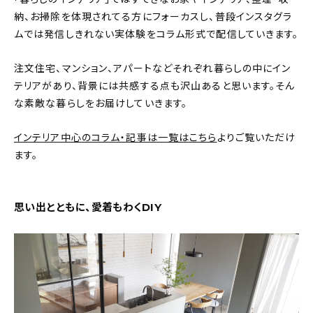
新着記事
納、お掃除を体現されてる方にフォーカスし、普段インスタグラ
ムでは発信しきれない実体験をコラム形式で配信していきます。
人気の記事
注文住宅、マンション、アパートなどそれぞれ暮らしの中にイン
おすすめの記事
テリアがあり、背景には共感する点も沢山あると思います。そん
な素敵な暮らしをお届けしていきます。
インテリア
インテリア中心のコラム・記事は一覧はこちら
よりご覧いただけ
日用品
ます。
キッチン
思い出とともに、愛着もわくDIY
ギフト
キッズ