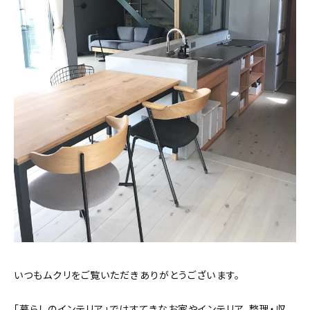
おすすめの記事
コラム
インテリア
キッチン
収納/掃除
暮らし
daily mukuri
/ アイテム
いつもムクリをご覧いただきありがとうございます。
カテゴリー一覧
「暮らしのインテリア」ではすてきなお家やインテリア、整理・収