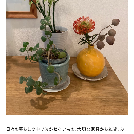
おすすめの記事
コラム
インテリア
キッチン
収納/掃除
暮らし
daily mukuri
/ アイテム
カテゴリー一覧
日々の暮らしの中で欠かせないもの、大切な家具から雑貨、お