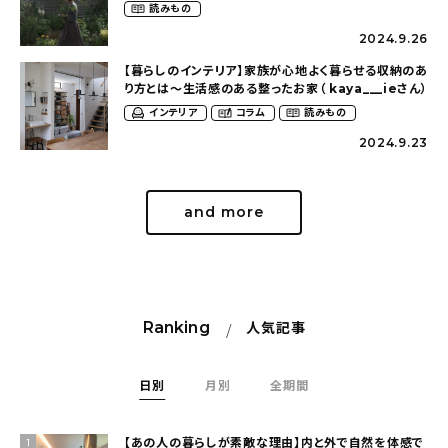
（tsumikiniwaさん）
読みもの
2024.9.26
【暮らしのインテリア】家族が心地よく暮らせる収納のあ
り方とは〜生活感のある整ったお家（ kaya___ieさん）
インテリア
コラム
読みもの
2024.9.23
and more
Ranking
人気記事
日別
月別
全期間
【あの人の暮らしが素敵な理由】内と外で自然を体感で
1