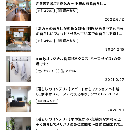
きる家で過ごす夏休み〜中庭のある暮らし
（yume_2700さん）
コラム
読みもの
2022.8.12
【あの人の暮らしが素敵な理由】制限がある中でも自分
2
の暮らしにフィットさせる〜古い家での暮らしを楽しむ
（idasanchiさん）
コラム
読みもの
2024.2.15
dailyオリジナル食器拭きクロス「ハーフサイズ」の登
3
場です！
キッチン
アイテム
2021.2.27
【暮らしのインテリア】アパートからマンションへ引越
4
し。家事がスムーズに行えるキッチンづくり〜２LDKの
賃貸暮らし（mari_ppe_さん）
読みもの
2020.9.1
【暮らしのインテリア】木の温かみ×無機質な素材を上
5
手く融合してメリハリのある空間を〜自然に囲まれて暮
らす（ki_no_ieさん）