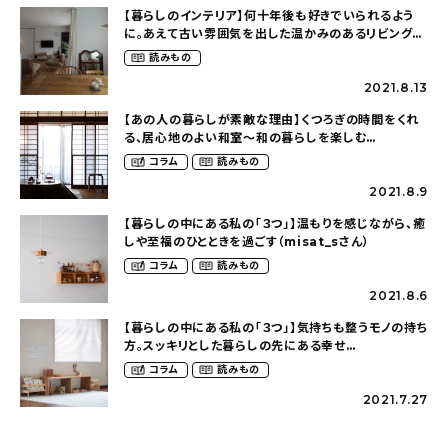
【暮らしのインテリア】何十年後も好きでいられるよう
に。あえて古い雰囲気を出した温かみのあるリビングダ
イニング〜育児と家事がしやすいこだわりの家
読みもの
（ie_aoiさん）
2021.8.13
【あの人の暮らしが素敵な理由】くつろぎの時間をくれ
る、居心地のよい和室〜和の暮らしを楽しむ
（sue5087さん）
コラム
読みもの
2021.8.9
【暮らしの中にある私の「３つ」】温もりを感じながら、癒
しや至福のひとときを過ごす（misat_sさん）
コラム
読みもの
2021.8.6
【暮らしの中にある私の「３つ」】気持ちも整うモノの持ち
方。スッキリとした暮らしの先にある幸せ
（kozue._.picさん）
コラム
読みもの
2021.7.27