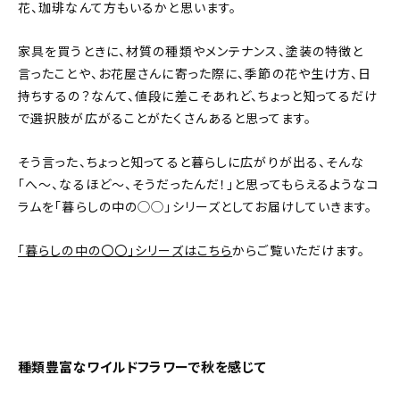
新着記事
花、珈琲なんて方もいるかと思います。
人気の記事
家具を買うときに、材質の種類やメンテナンス、塗装の特徴と
言ったことや、お花屋さんに寄った際に、季節の花や生け方、日
持ちするの？なんて、値段に差こそあれど、ちょっと知ってるだけ
おすすめの記事
で選択肢が広がることがたくさんあると思ってます。
インテリア
そう言った、ちょっと知ってると暮らしに広がりが出る、そんな
日用品
「へ〜、なるほど〜、そうだったんだ！」と思ってもらえるようなコ
ラムを「暮らしの中の◯◯」シリーズとしてお届けしていきます。
キッチン
「暮らしの中の〇〇」シリーズはこちら
からご覧いただけます。
ギフト
キッズ
種類豊富なワイルドフラワーで秋を感じて