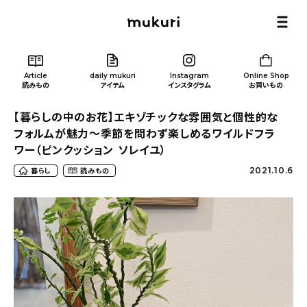
Article
daily mukuri
Instagram
Online Shop
読みもの
アイテム
インスタグラム
お買いもの
【暮らしの中のお花】エキゾチックな雰囲気と個性的な
フォルムが魅力〜季節を問わず楽しめるワイルドフラ
ワー（ピンクッション ソレイユ）
2021.10.6
暮らし
読みもの
Article
/ 読みもの
カテゴリー一覧
新着記事
人気の記事