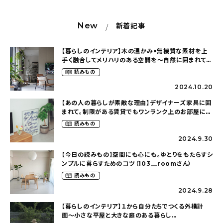
New
新着記事
【暮らしのインテリア】木の温かみ×無機質な素材を上
手く融合してメリハリのある空間を〜自然に囲まれて暮
らす（ki_no_ieさん）
読みもの
2024.10.20
【あの人の暮らしが素敵な理由】デザイナーズ家具に囲
まれて。制限がある賃貸でもワンランク上のお部屋に〜
狭くても好きな暮らしのこと（_____chika708さん）
読みもの
2024.9.30
【今日の読みもの】空間にも心にも。ゆとりをもたらすシ
ンプルに暮らすためのコツ（103__roomさん）
読みもの
2024.9.28
【暮らしのインテリア】１から自分たちでつくる外構計
画〜小さな平屋と大きな庭のある暮らし