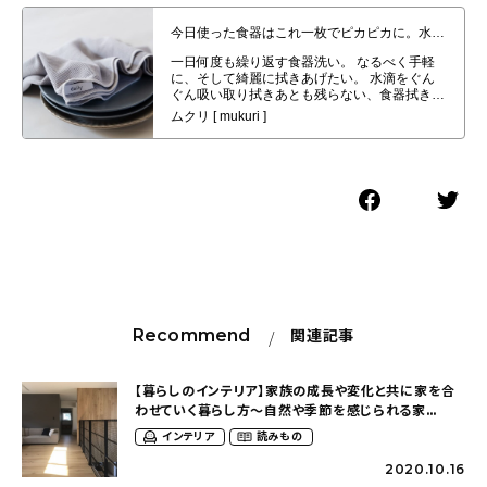
今日使った食器はこれ一枚でピカピカに。水滴をぐんぐん吸いとり、拭きあと
も残らない！”ちょっと大き目の”dailyオリジナル食器拭きクロスの登場で
す
Recommend
関連記事
【暮らしのインテリア】家族の成長や変化と共に家を合
わせていく暮らし方〜自然や季節を感じられる家
（srms_houseさん）
インテリア
読みもの
2020.10.16