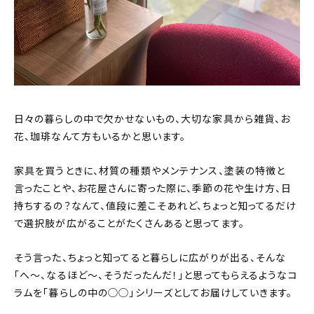
おすすめの記事
コラム
インテリア
日々の暮らしの中で欠かせないもの、大切な家具から雑貨、お
キッチン
花、珈琲なんて方もいるかと思います。
収納/掃除
家具を買うときに、材質の種類やメンテナンス、塗装の特徴と
言ったことや、お花屋さんに寄った際に、季節の花や生け方、日
暮らし
持ちするの？なんて、値段に差こそあれど、ちょっと知ってるだけ
で選択肢が広がることがたくさんあると思ってます。
daily mukuri
/ アイテム
そう言った、ちょっと知ってると暮らしに広がりが出る、そんな
「へ〜、なるほど〜、そうだったんだ！」と思ってもらえるようなコ
カテゴリー一覧
ラムを「暮らしの中の◯◯」シリーズとしてお届けしていきます。