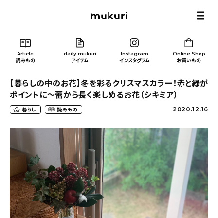
Article
daily mukuri
Instagram
Online Shop
読みもの
アイテム
インスタグラム
お買いもの
【暮らしの中のお花】冬を彩るクリスマスカラー！赤と緑が
ポイントに〜蕾から長く楽しめるお花（シキミア）
2020.12.16
暮らし
読みもの
Article
/ 読みもの
カテゴリー一覧
新着記事
人気の記事