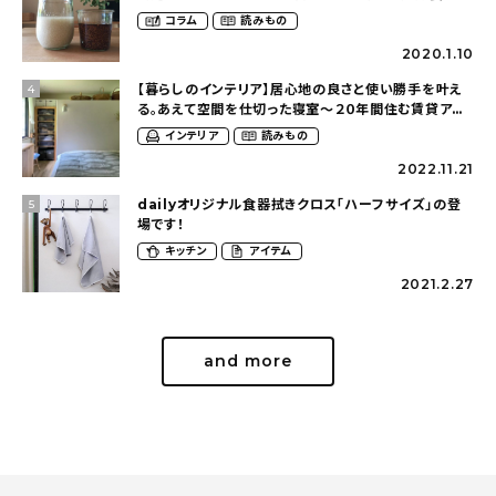
ある暮らし（__mamigram___さん）
コラム
読みもの
2020.1.10
【暮らしのインテリア】居心地の良さと使い勝手を叶え
4
る。あえて空間を仕切った寝室〜２０年間住む賃貸ア
パートを慈しむ暮らし（cafe202_homeさん）
インテリア
読みもの
2022.11.21
dailyオリジナル食器拭きクロス「ハーフサイズ」の登
5
場です！
キッチン
アイテム
2021.2.27
and more