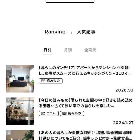
Ranking
人気記事
日別
月別
全期間
【暮らしのインテリア】アパートからマンションへ引越
1
し。家事がスムーズに行えるキッチンづくり〜２LDKの
賃貸暮らし（mari_ppe_さん）
読みもの
2020.9.1
【今日の読みもの】限られた空間の中で好きを詰め込め
2
る宝箱〜古くて狭い家での暮らしを楽しむ
（2nyan_and_lifestylesさん）
コラム
読みもの
2024.1.27
【あの人の暮らしが素敵な理由】「塩麹、醤油麹編」調味
3
料選びについてもご紹介。簡単レシピ付き〜発酵食品の