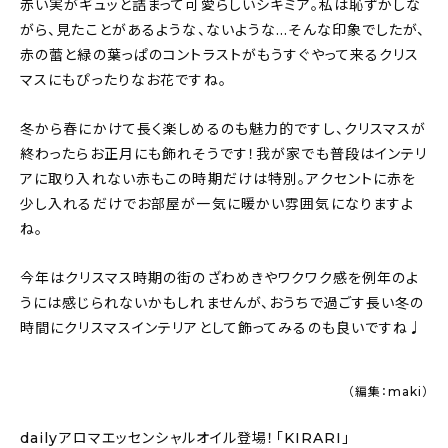
赤い実がギュッと詰まって可愛らしいシキミア。私は恥ずかしな
がら、見たことがあるような、ないような…そんな印象でしたが、
赤の蕾と緑の葉っぱのコントラストがもうすぐやって来るクリス
マスにもぴったりなお花ですね。
冬から春にかけて長く楽しめるのも魅力的ですし、クリスマスが
終わったらお正月にも飾れそうです！我が家でも普段はインテリ
アに取り入れない赤もこの時期だけは特別。アクセントに赤を
少し入れるだけでお部屋が一気に暖かい雰囲気になりますよ
ね。
今年はクリスマス時期の街のざわめきやワクワク感を例年のよ
うには感じられないかもしれませんが、おうちで過ごす長い冬の
時間にクリスマスインテリアとして飾ってみるのも良いですね♩
（編集：maki）
dailyアロマエッセンシャルオイル登場！「KIRARI」