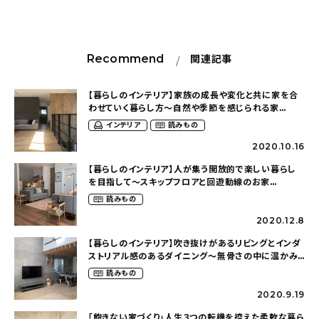
Recommend
関連記事
【暮らしのインテリア】家族の成長や変化と共に家を合
わせていく暮らし方〜自然や季節を感じられる家
（srms_houseさん）
インテリア
読みもの
2020.10.16
【暮らしのインテリア】人が集う開放的で楽しい暮らし
を目指して〜スキップフロアと回遊動線のお家
（reigram_houseさん）
読みもの
2020.12.8
【暮らしのインテリア】吹き抜けがあるリビングとインダ
ストリアル感のあるダイニング〜無骨さの中に温かみ
を感じられる家（y.u.r.i.2.5さん）
読みもの
2020.9.19
「飽きない家づくり」人生３つの転機を控えた柔軟な暮ら