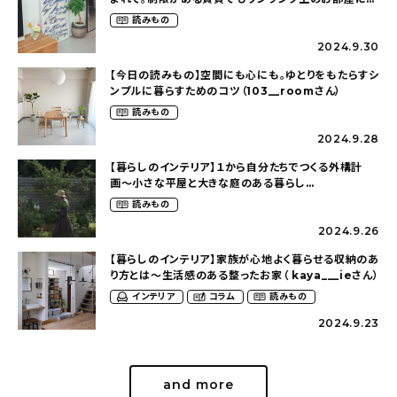
狭くても好きな暮らしのこと（_____chika708さん）
読みもの
2024.9.30
【今日の読みもの】空間にも心にも。ゆとりをもたらすシ
ンプルに暮らすためのコツ（103__roomさん）
読みもの
2024.9.28
【暮らしのインテリア】１から自分たちでつくる外構計
画〜小さな平屋と大きな庭のある暮らし
（tsumikiniwaさん）
読みもの
2024.9.26
【暮らしのインテリア】家族が心地よく暮らせる収納のあ
り方とは〜生活感のある整ったお家（ kaya___ieさん）
インテリア
コラム
読みもの
2024.9.23
and more