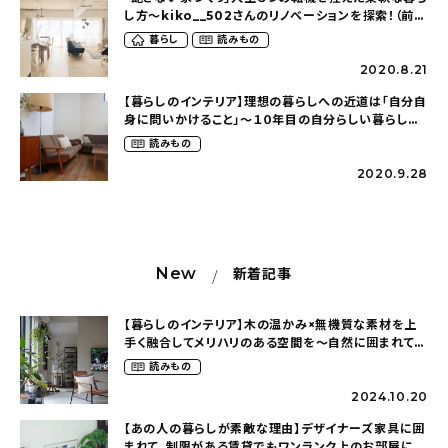
し方〜kiko__502さんのリノベーションを探索！（前
編）
暮らし
読みもの
2020.8.21
【暮らしのインテリア】理想の暮らしへの近道は「自分自
身に問いかけること」～１０年目の自分らしい暮らし
（sario.lsさん）
読みもの
2020.9.28
New
新着記事
【暮らしのインテリア】木の温かみ×無機質な素材を上
手く融合してメリハリのある空間を〜自然に囲まれて暮
らす（ki_no_ieさん）
読みもの
2024.10.20
【あの人の暮らしが素敵な理由】デザイナーズ家具に囲
まれて。制限がある賃貸でもワンランク上のお部屋に〜