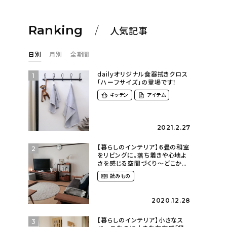
Ranking
人気記事
日別
月別
全期間
dailyオリジナル食器拭きクロス
1
「ハーフサイズ」の登場です！
キッチン
アイテム
2021.2.27
【暮らしのインテリア】６畳の和室
2
をリビングに。落ち着きや心地よ
さを感じる空間づくり〜どこか懐
かしい団地暮らし（fumi4511さ
読みもの
ん）
2020.12.28
【暮らしのインテリア】小さなス
3