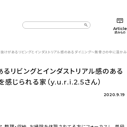
Article
読みもの
抜けがあるリビングとインダストリアル感のあるダイニング〜無骨さの中に温かみを感じられ
カテゴリー一覧
カテゴリー一覧
コラム
インテ
新着記事
新着記事
インテリア
日用
あるリビングとインダストリアル感のある
人気の記事
人気の記事
キッチン
キッチ
られる家（y.u.r.i.2.5さん）
おすすめの記事
おすすめの記事
収納/掃除
ギフト
2020.9.19
ア、整理・収納、お掃除を体現されてる方にフォーカスし、普段