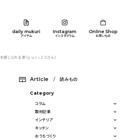
daily mukuri
Instagram
Online Shop
アイテム
インスタグラム
お買いもの
る家（y.u.r.i.2.5さん）
リア
暮らし
キッズ
品
Article
/ 読みもの
ン
Category
コラム
取材記事
インテリア
キッチン
おうちづくり