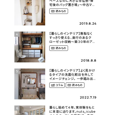
ペースなのに大きな存在感「帰
宅後のバッグ置き場」～中古マン
ションリノベーションで叶えたコ
読みもの
ダワリの暮らし（cocoyuko___
さん）
2019.8.24
【暮らしのインテリア】無駄なく
4
すっきり使える、奥行のあるク
ローゼット収納〜築３０年のア
パートにある暮らし
読みもの
（mari_ppe_さん）
2018.8.8
【暮らしのインテリア】よく見かけ
5
るタイプの洗面化粧台を外して
イメージチェンジ。 一歩踏み出し
て理想の空間へ〜築１２年の建
コラム
読みもの
売住宅をDIYする暮らし
（asasa0509さん）
2022.7.19
暮らし始めて４年、実体験をもと
6
に本音に迫ります。nuts_icube