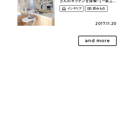
さんのキッチンを探索！【一条工
務店 i-cube】
インテリア
読みもの
2017.11.20
and more