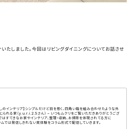
介いたしました。今回はリビングダイニングについてお話させ
覧。【暮らしのインテリア】シンプルだけど目を惹く、四角い箱を組み合わせたような外
る家（y.u.r.i.2.5さん） – いつもムクリをご覧いただきありがとうござ
」ではすてきなお家やインテリア、整理・収納、お掃除を体現されてる方に
ラムでは発信しきれない実体験をコラム形式で配信していきます。