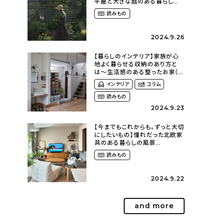
平屋と大きな庭のある暮らし
（tsumikiniwaさん）
読みもの
2024.9.26
【暮らしのインテリア】家族が心
地よく暮らせる収納のあり方と
は〜生活感のある整ったお家（
kaya___ieさん）
インテリア
コラム
読みもの
2024.9.23
【今までもこれからも。ずっと大切
にしたいもの】憧れだった北欧家
具のある暮らしの風景
（m._.k_homeさん）
読みもの
2024.9.22
and more