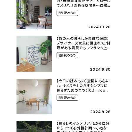
み×無機質な素材を上手く融合し
てメリハリのある空間を〜自然
に囲まれて暮らす（ki_no_ieさ
読みもの
ん）
2024.10.20
【あの人の暮らしが素敵な理由】
デザイナーズ家具に囲まれて。制
限がある賃貸でもワンランク上
のお部屋に〜狭くても好きな暮
読みもの
らしのこと（_____chika708さ
ん）
2024.9.30
【今日の読みもの】空間にも心に
も。ゆとりをもたらすシンプルに
暮らすためのコツ（103__room
さん）
読みもの
2024.9.28
【暮らしのインテリア】１から自分
たちでつくる外構計画〜小さな