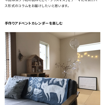
今回はムクリ初の試みとして「クリスマス」をテーマにオムニバ
ス形式のコラムをお届けしたいと思います。
おすすめの記事
コラム
手作りアドベントカレンダーを楽しむ
インテリア
キッチン
収納/掃除
暮らし
daily mukuri
/ アイテム
カテゴリー一覧