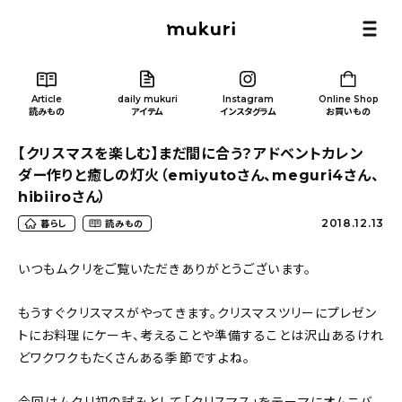
Article
daily mukuri
Instagram
Online Shop
読みもの
アイテム
インスタグラム
お買いもの
【クリスマスを楽しむ】まだ間に合う？アドベントカレン
ダー作りと癒しの灯火（emiyutoさん、meguri4さん、
hibiiroさん）
2018.12.13
暮らし
読みもの
Article
/ 読みもの
いつもムクリをご覧いただきありがとうございます。
カテゴリー一覧
もうすぐクリスマスがやってきます。クリスマスツリーにプレゼン
トにお料理にケーキ、考えることや準備することは沢山あるけれ
新着記事
どワクワクもたくさんある季節ですよね。
人気の記事