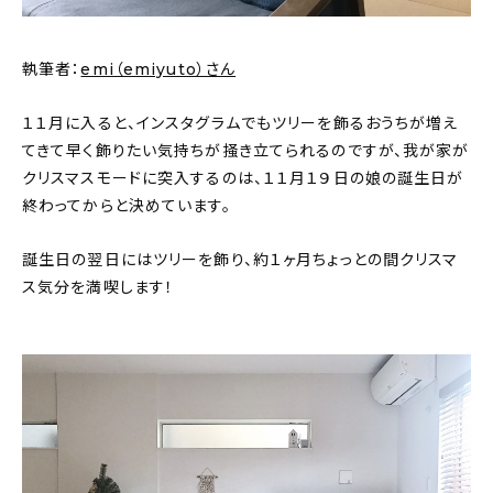
新着記事
人気の記事
執筆者：
emi（emiyuto）さん
おすすめの記事
１１月に入ると、インスタグラムでもツリーを飾るおうちが増え
てきて早く飾りたい気持ちが掻き立てられるのですが、我が家が
インテリア
クリスマスモードに突入するのは、１１月１９日の娘の誕生日が
終わってからと決めています。
日用品
誕生日の翌日にはツリーを飾り、約１ヶ月ちょっとの間クリスマ
キッチン
ス気分を満喫します！
ギフト
キッズ