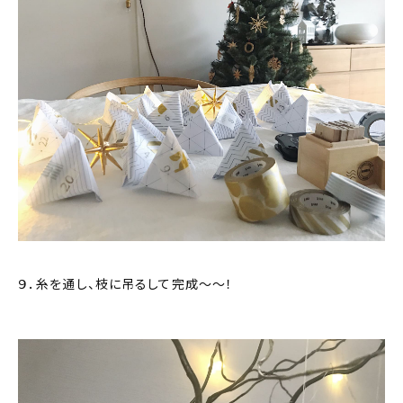
９．糸を通し、枝に吊るして完成〜〜！