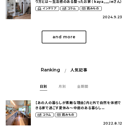
り方とは〜生活感のある整ったお家（ kaya___ieさん）
インテリア
コラム
読みもの
2024.9.23
and more
Ranking
人気記事
日別
月別
全期間
【あの人の暮らしが素敵な理由】内と外で自然を体感で
1
きる家で過ごす夏休み〜中庭のある暮らし
（yume_2700さん）
コラム
読みもの
2022.8.12