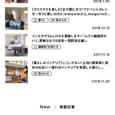
2018.1.30
【クリスマスを楽しむ】まだ間に合う？アドベントカレン
ダー作りと癒しの灯火（emiyutoさん、meguri4さ
ん、hibiiroさん）
暮らし
読みもの
2018.12.13
インスタグラムLIVEを開催します〜「ムクリ編集部が
いく、素敵なおうち探索〜関西遠征編！」
編集部/お知らせ
2017.11.15
【暮らしのインテリア】ここしかない！土地と建築家に運
命の出会い～憧れのインテリアを実現した暮らし
（2452risaさん）
読みもの
2018.11.20
New
新着記事