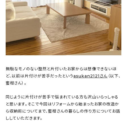
新着記事
人気の記事
おすすめの記事
インテリア
日用品
無駄なモノのない整然と片付いたお家からは想像できないほ
キッチン
ど、以前は片付けが苦手だったという
asukan2121さん
（以下、
蜜柑さん）。
ギフト
同じように片付けが苦手で悩まれている方も沢山いらっしゃる
キッズ
と思います。そこで今回はリフォームから始まったお家の改造か
ら収納術についてまで、蜜柑さんの暮らしの作り方についてお話
ししていただきます。