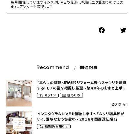
毎月開催していますインスタLIVEの見逃し視聴（二次配信）をはじめ
ます。アンケート等でもご
Recommend
関連記事
【暮らしの整理・収納術】リフォーム後もスッキリを維持
する！モノの量を把握し厳選〜築４０年のお家と上手に
付き合う暮らし（asukan2121さん）
キッチン
読みもの
2019.4.1
インスタグラムLIVEを開催します〜「ムクリ編集部が
いく、素敵なおうち探索〜２０１８年関西遠征編！」
編集部/お知らせ