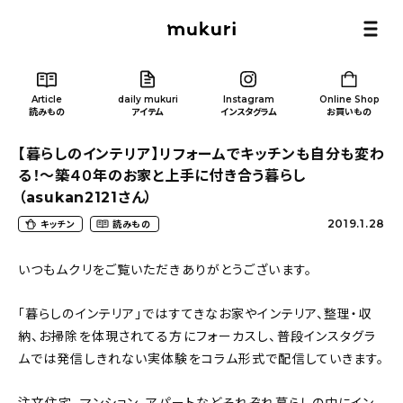
Article
daily mukuri
Instagram
Online Shop
読みもの
アイテム
インスタグラム
お買いもの
【暮らしのインテリア】リフォームでキッチンも自分も変わ
る！～築４０年のお家と上手に付き合う暮らし
（asukan2121さん）
2019.1.28
キッチン
読みもの
Article
/ 読みもの
いつもムクリをご覧いただきありがとうございます。
カテゴリー一覧
「暮らしのインテリア」ではすてきなお家やインテリア、整理・収
納、お掃除を体現されてる方にフォーカスし、普段インスタグラ
新着記事
ムでは発信しきれない実体験をコラム形式で配信していきます。
人気の記事