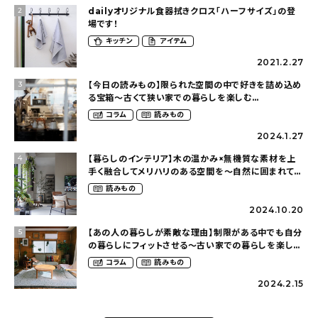
dailyオリジナル食器拭きクロス「ハーフサイズ」の登
2
場です！
キッチン
アイテム
2021.2.27
【今日の読みもの】限られた空間の中で好きを詰め込め
3
る宝箱〜古くて狭い家での暮らしを楽しむ
（2nyan_and_lifestylesさん）
コラム
読みもの
2024.1.27
【暮らしのインテリア】木の温かみ×無機質な素材を上
4
手く融合してメリハリのある空間を〜自然に囲まれて暮
らす（ki_no_ieさん）
読みもの
2024.10.20
【あの人の暮らしが素敵な理由】制限がある中でも自分
5
の暮らしにフィットさせる〜古い家での暮らしを楽しむ
（idasanchiさん）
コラム
読みもの
2024.2.15