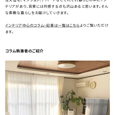
注文住宅、マンション、アパートなどそれぞれ暮らしの中にイン
テリアがあり、背景には共感する点も沢山あると思います。そん
おすすめの記事
な素敵な暮らしをお届けしていきます。
コラム
インテリア中心のコラム・記事は一覧はこちら
よりご覧いただけ
ます。
インテリア
キッチン
コラム執筆者のご紹介
収納/掃除
暮らし
daily mukuri
/ アイテム
カテゴリー一覧