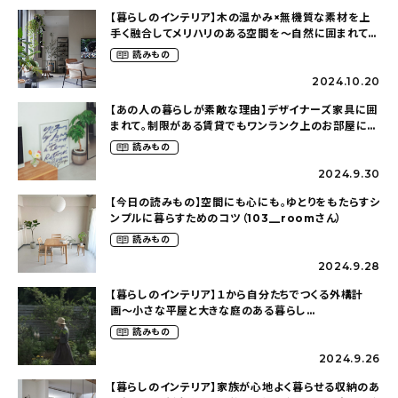
【暮らしのインテリア】木の温かみ×無機質な素材を上
手く融合してメリハリのある空間を〜自然に囲まれて暮
らす（ki_no_ieさん）
読みもの
2024.10.20
【あの人の暮らしが素敵な理由】デザイナーズ家具に囲
まれて。制限がある賃貸でもワンランク上のお部屋に〜
狭くても好きな暮らしのこと（_____chika708さん）
読みもの
2024.9.30
【今日の読みもの】空間にも心にも。ゆとりをもたらすシ
ンプルに暮らすためのコツ（103__roomさん）
読みもの
2024.9.28
【暮らしのインテリア】１から自分たちでつくる外構計
画〜小さな平屋と大きな庭のある暮らし
（tsumikiniwaさん）
読みもの
2024.9.26
【暮らしのインテリア】家族が心地よく暮らせる収納のあ