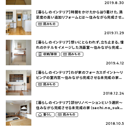
2019.8.30
【暮らしのインテリア】時間をかけたから辿り着けた、満
足度の高い追加リフォームとは～住みながら完成させ
る未完成の家（sachi.no_sukeさん）
読みもの
2019.11.29
【暮らしのインテリア】想いにとらわれず、立ち止まる。憧
れのホテルをイメージした洗面室～住みながら完成さ
せる未完成の家（sachi.no_sukeさん）
収納/掃除
読みもの
2019.4.12
【暮らしのインテリア】わが家のフォーカスポイント～リ
ビングの室内窓～住みながら完成させる未完成の家
（sachi.no_sukeさん）
読みもの
2018.12.24
【暮らしのインテリア】部分リノベーションという選択～
住みながら完成させる未完成の家（sachi.no_suke
さん）
暮らし
読みもの
2018.10.5