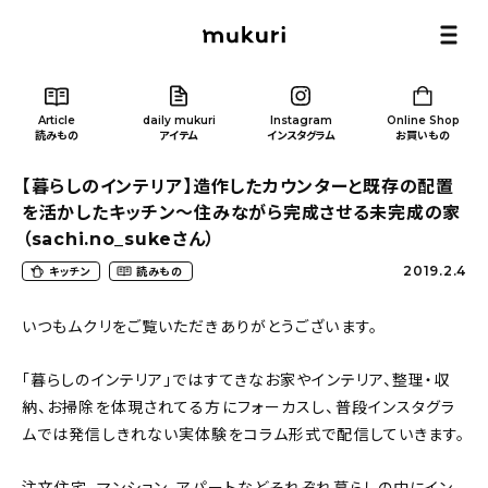
Article
daily mukuri
Instagram
Online Shop
読みもの
アイテム
インスタグラム
お買いもの
【暮らしのインテリア】造作したカウンターと既存の配置
を活かしたキッチン～住みながら完成させる未完成の家
（sachi.no_sukeさん）
2019.2.4
キッチン
読みもの
Article
/ 読みもの
いつもムクリをご覧いただきありがとうございます。
カテゴリー一覧
「暮らしのインテリア」ではすてきなお家やインテリア、整理・収
納、お掃除を体現されてる方にフォーカスし、普段インスタグラ
新着記事
ムでは発信しきれない実体験をコラム形式で配信していきます。
人気の記事