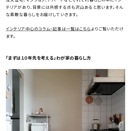
注文住宅、マンション、アパートなどそれぞれ暮らしの中にイン
テリアがあり、背景には共感する点も沢山あると思います。そん
おすすめの記事
な素敵な暮らしをお届けしていきます。
コラム
インテリア中心のコラム・記事は一覧はこちら
よりご覧いただけ
ます。
インテリア
キッチン
「まずは１０年先を考える」わが家の暮らし方
収納/掃除
暮らし
daily mukuri
/ アイテム
カテゴリー一覧