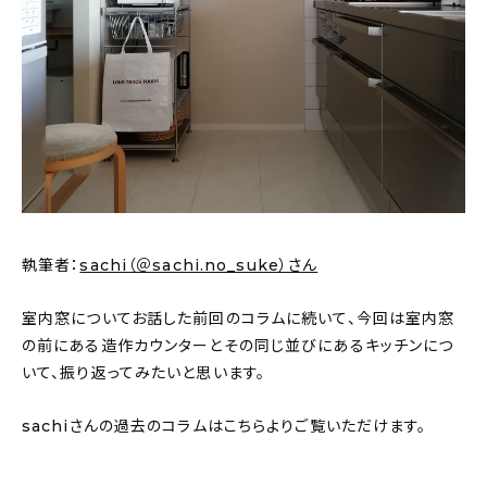
新着記事
人気の記事
おすすめの記事
インテリア
日用品
執筆者：
sachi（＠sachi.no_suke）さん
キッチン
室内窓についてお話した前回のコラムに続いて、今回は室内窓
ギフト
の前にある造作カウンターとその同じ並びにあるキッチンにつ
いて、振り返ってみたいと思います。
キッズ
sachiさんの過去のコラムはこちらよりご覧いただけます。