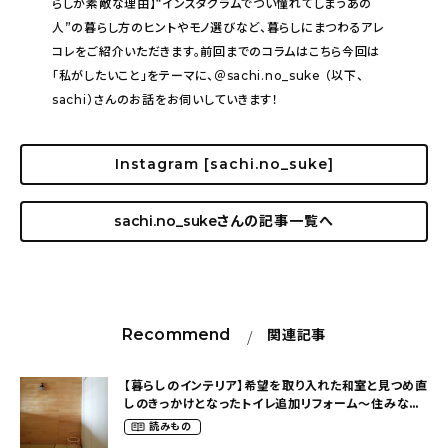
らしが素敵な理由】“インスタグラムでつい憧れてしまうあの
人”の暮らし方のヒントやモノ選びなど、暮らしにまつわるアレ
コレをご紹介いただきます。前回までのコラムはこちら今回は
「私がしたいこと」をテーマに、＠sachi.no_suke （以下、
sachi）さんのお話をお伺いしていきます！
Instagram [sachi.no_suke]
sachi.no_suke
さんの記事一覧へ
Recommend
関連記事
【暮らしのインテリア】希望を取り入れた和室と見つめ直
しのきっかけとなったトイレ追加リフォーム～住みなが
ら完成させる未完成の家（sachi.no_suke）
読みもの