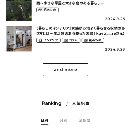
画〜小さな平屋と大きな庭のある暮らし
（tsumikiniwaさん）
読みもの
2024.9.26
【暮らしのインテリア】家族が心地よく暮らせる収納のあ
り方とは〜生活感のある整ったお家（ kaya___ieさん）
インテリア
コラム
読みもの
2024.9.23
and more
Ranking
人気記事
日別
月別
全期間