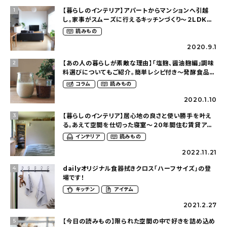
【暮らしのインテリア】アパートからマンションへ引越
1
し。家事がスムーズに行えるキッチンづくり〜２LDKの
賃貸暮らし（mari_ppe_さん）
読みもの
2020.9.1
【あの人の暮らしが素敵な理由】「塩麹、醤油麹編」調味
2
料選びについてもご紹介。簡単レシピ付き〜発酵食品の
ある暮らし（__mamigram___さん）
コラム
読みもの
2020.1.10
【暮らしのインテリア】居心地の良さと使い勝手を叶え
3
る。あえて空間を仕切った寝室〜２０年間住む賃貸ア
パートを慈しむ暮らし（cafe202_homeさん）
インテリア
読みもの
2022.11.21
dailyオリジナル食器拭きクロス「ハーフサイズ」の登
4
場です！
キッチン
アイテム
2021.2.27
【今日の読みもの】限られた空間の中で好きを詰め込め
5