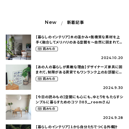
New
新着記事
【暮らしのインテリア】木の温かみ×無機質な素材を上
手く融合してメリハリのある空間を〜自然に囲まれて暮
らす（ki_no_ieさん）
読みもの
2024.10.20
【あの人の暮らしが素敵な理由】デザイナーズ家具に囲
まれて。制限がある賃貸でもワンランク上のお部屋に〜
狭くても好きな暮らしのこと（_____chika708さん）
読みもの
2024.9.30
【今日の読みもの】空間にも心にも。ゆとりをもたらすシ
ンプルに暮らすためのコツ（103__roomさん）
読みもの
2024.9.28
【暮らしのインテリア】１から自分たちでつくる外構計