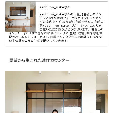
About
sachi.no_sukeさん
会社概要
sachi.no_sukeさんの一覧。【暮らしのイン
テリア】わが家のフォーカスポイント～リビン
グの室内窓～住みながら完成させる未完成の
プライバシーポリシー
家（sachi.no_sukeさん） – いつもムクリを
ご覧いただきありがとうございます。「暮らしの
インテリア」ではすてきなお家やインテリア、整理・収納、お掃除を体
お問い合わせ
現されてる方にフォーカスし、普段インスタグラムでは発信しきれな
い実体験をコラム形式で配信していきます。
要望から生まれた造作カウンター