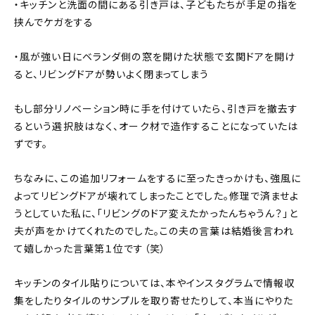
・キッチンと洗面の間にある引き戸は、子どもたちが手足の指を
挟んでケガをする
・風が強い日にベランダ側の窓を開けた状態で玄関ドアを開け
ると、リビングドアが勢いよく閉まってしまう
もし部分リノベーション時に手を付けていたら、引き戸を撤去す
るという選択肢はなく、オーク材で造作することになっていたは
ずです。
ちなみに、この追加リフォームをするに至ったきっかけも、強風に
よってリビングドアが壊れてしまったことでした。修理で済ませよ
うとしていた私に、「リビングのドア変えたかったんちゃうん？」と
夫が声をかけてくれたのでした。この夫の言葉は結婚後言われ
て嬉しかった言葉第１位です（笑）
キッチンのタイル貼りについては、本やインスタグラムで情報収
集をしたりタイルのサンプルを取り寄せたりして、本当にやりた