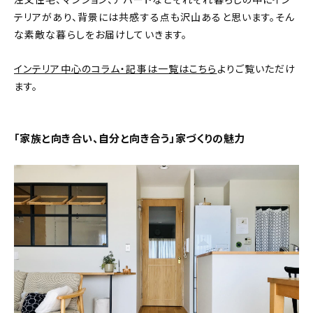
注文住宅、マンション、アパートなどそれぞれ暮らしの中にイン
テリアがあり、背景には共感する点も沢山あると思います。そん
おすすめの記事
な素敵な暮らしをお届けしていきます。
コラム
インテリア中心のコラム・記事は一覧はこちら
よりご覧いただけ
ます。
インテリア
キッチン
「家族と向き合い、自分と向き合う」家づくりの魅力
収納/掃除
暮らし
daily mukuri
/ アイテム
カテゴリー一覧