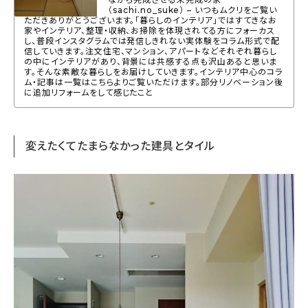
（sachi.no_suke） – いつもムクリをご覧い
About
ただきありがとうございます。「暮らしのインテリア」ではすてきなお
家やインテリア、整理・収納、お掃除を体現されてる方にフォーカス
会社概要
し、普段インスタグラムでは発信しきれない実体験をコラム形式で配
信していきます。注文住宅、マンション、アパートなどそれぞれ暮らし
の中にインテリアがあり、背景には共感する点も沢山あると思いま
プライバシーポリシー
す。そんな素敵な暮らしをお届けしていきます。インテリア中心のコラ
ム・記事は一覧はこちらよりご覧いただけます。部分リノベーション後
お問い合わせ
に追加リフォームをして感じたこと
変えたくてたまらなかった建具とタイル