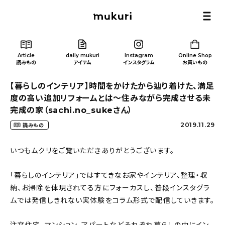
Article
daily mukuri
Instagram
Online Shop
読みもの
アイテム
インスタグラム
お買いもの
【暮らしのインテリア】時間をかけたから辿り着けた、満足
度の高い追加リフォームとは～住みながら完成させる未
完成の家（sachi.no_sukeさん）
2019.11.29
読みもの
Article
/ 読みもの
いつもムクリをご覧いただきありがとうございます。
カテゴリー一覧
「暮らしのインテリア」ではすてきなお家やインテリア、整理・収
納、お掃除を体現されてる方にフォーカスし、普段インスタグラ
新着記事
ムでは発信しきれない実体験をコラム形式で配信していきます。
人気の記事