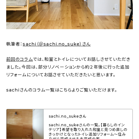
新着記事
人気の記事
おすすめの記事
執筆者：
sachi（＠sachi.no_suke）さん
インテリア
前回のコラム
では、和室とトイレについてお話しさせていただき
日用品
ました。今回は、部分リノベーションから約２年後に行った追加
リフォームについてお話させていただきたいと思います。
キッチン
sachiさんのコラム一覧はこちらよりご覧いただけます。
ギフト
キッズ
sachi.no_sukeさん
sachi.no_sukeさんの一覧。【暮らしのイン
テリア】希望を取り入れた和室と見つめ直しの
きっかけとなったトイレ追加リフォーム～住み
ながら完成させる未完成の家