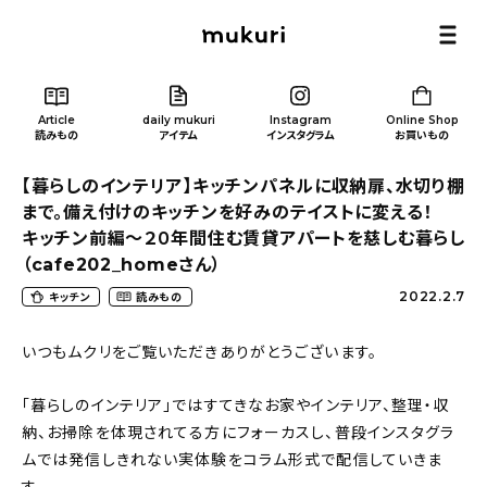
Article
daily mukuri
Instagram
Online Shop
読みもの
アイテム
インスタグラム
お買いもの
【暮らしのインテリア】キッチンパネルに収納扉、水切り棚
まで。備え付けのキッチンを好みのテイストに変える！
キッチン前編〜２０年間住む賃貸アパートを慈しむ暮らし
（cafe202_homeさん）
Article
/ 読みもの
2022.2.7
キッチン
読みもの
いつもムクリをご覧いただきありがとうございます。
カテゴリー一覧
「暮らしのインテリア」ではすてきなお家やインテリア、整理・収
新着記事
納、お掃除を体現されてる方にフォーカスし、普段インスタグラ
ムでは発信しきれない実体験をコラム形式で配信していきま
人気の記事