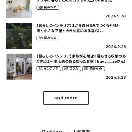
ンプルに暮らすためのコツ（103__roomさん）
読みもの
2024.9.28
【暮らしのインテリア】１から自分たちでつくる外構計
画〜小さな平屋と大きな庭のある暮らし
（tsumikiniwaさん）
読みもの
2024.9.26
【暮らしのインテリア】家族が心地よく暮らせる収納のあ
り方とは〜生活感のある整ったお家（ kaya___ieさん）
インテリア
コラム
読みもの
2024.9.23
and more
Ranking