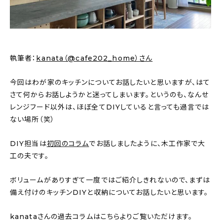
新着記事
人気の記事
おすすめの記事
執筆者：
kanata（@cafe202_home）さん
インテリア
今回はわが家のキッチンについてお話したいと思いますが、はて
さて何からお話しようかと迷ってしまいます。というのも、なんせ
日用品
レンジフード以外は、ほぼ全てDIYしていると言っても過言では
ない場所（笑）
キッチン
DIY担当は
初回のコラム
でお話しましたように、木工作家で大
ギフト
工の夫です。
キッズ
ボリュームがありすぎて一度ではご紹介しきれないので、まずは
備え付けのキッチンDIYと収納についてお話したいと思います。
kanataさんの過去コラムはこちらよりご覧いただけます。