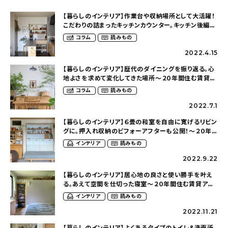
【暮らしのインテリア】作業台や収納場所として大活躍！
こだわりの詰まったキッチンカウンター。キッチン後編〜
２０年間住む賃貸アパートを慈しむ暮らし
コラム
読みもの
（cafe202_homeさん）
2022.4.15
【暮らしのインテリア】歴代のダイニングを振り返る。心
地よさを求めて変化してきた場所〜２０年間住む賃貸ア
パートを慈しむ暮らし（cafe202_homeさん）
コラム
読みもの
2022.7.1
【暮らしのインテリア】６畳の和室を自由に寛げるリビン
グに。押入れ収納のビフォーアフターも公開！〜２０年
間住む賃貸アパートを慈しむ暮らし
インテリア
読みもの
（cafe202_homeさん）
2022.9.22
【暮らしのインテリア】居心地の良さと使い勝手を叶え
る。あえて空間を仕切った寝室〜２０年間住む賃貸ア
パートを慈しむ暮らし（cafe202_homeさん）
インテリア
読みもの
2022.11.21
【暮らしのインテリア】よくあるタイプのトイレ&洗面所