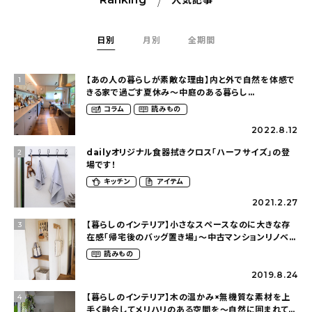
人気記事
日別
月別
全期間
【あの人の暮らしが素敵な理由】内と外で自然を体感で
1
きる家で過ごす夏休み〜中庭のある暮らし
（yume_2700さん）
コラム
読みもの
2022.8.12
dailyオリジナル食器拭きクロス「ハーフサイズ」の登
2
場です！
キッチン
アイテム
2021.2.27
【暮らしのインテリア】小さなスペースなのに大きな存
3
在感「帰宅後のバッグ置き場」～中古マンションリノベー
ションで叶えたコダワリの暮らし（cocoyuko___さ
読みもの
ん）
2019.8.24
【暮らしのインテリア】木の温かみ×無機質な素材を上
4
手く融合してメリハリのある空間を〜自然に囲まれて暮