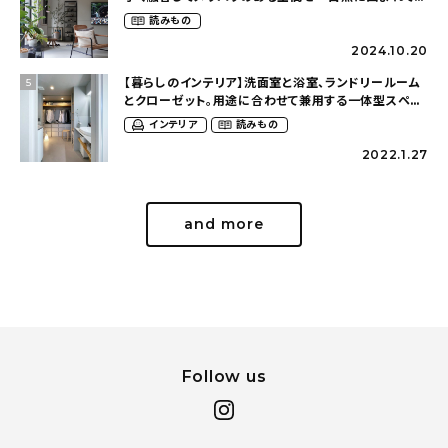
らす（ki_no_ieさん）
読みもの
2024.10.20
【暮らしのインテリア】洗面室と浴室、ランドリールーム
5
とクローゼット。用途に合わせて兼用する一体型スペー
ス〜仕切りのないゆるく繋がったおうち（olney.03さ
インテリア
読みもの
ん）
2022.1.27
and more
Follow us