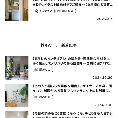
をDIY。イラスト解説付きでご紹介〜２０年間住む賃貸
アパートを慈しむ暮らし（cafe202_homeさん）
インテリア
読みもの
2023.3.6
New
新着記事
【暮らしのインテリア】木の温かみ×無機質な素材を上
手く融合してメリハリのある空間を〜自然に囲まれて暮
らす（ki_no_ieさん）
読みもの
2024.10.20
【あの人の暮らしが素敵な理由】デザイナーズ家具に囲
まれて。制限がある賃貸でもワンランク上のお部屋に〜
狭くても好きな暮らしのこと（_____chika708さん）
読みもの
2024.9.30
【今日の読みもの】空間にも心にも。ゆとりをもたらすシ