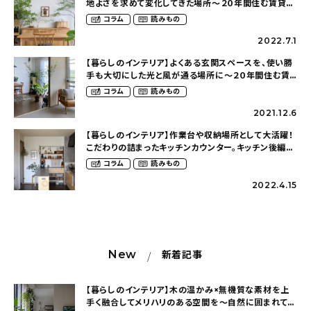
地よさを求めて変化してきた場所〜２０年間住む賃貸ア
パートを慈しむ暮らし（cafe202_homeさん）
コラム
読みもの
2022.7.1
【暮らしのインテリア】よくある玄関スペースを、使い勝
手も大切にした光と風が通る場所に〜２０年間住む賃
貸アパートを慈しむ暮らし（cafe202_homeさん）
コラム
読みもの
2021.12.6
【暮らしのインテリア】作業台や収納場所として大活躍！
こだわりの詰まったキッチンカウンター。キッチン後編〜
２０年間住む賃貸アパートを慈しむ暮らし
コラム
読みもの
（cafe202_homeさん）
2022.4.15
New
新着記事
【暮らしのインテリア】木の温かみ×無機質な素材を上
手く融合してメリハリのある空間を〜自然に囲まれて暮