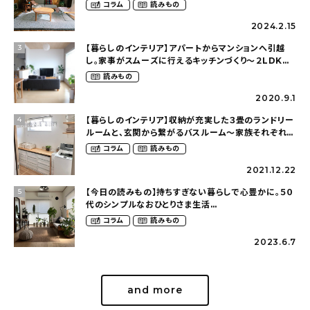
（idasanchiさん）
コラム
読みもの
2024.2.15
【暮らしのインテリア】アパートからマンションへ引越
3
し。家事がスムーズに行えるキッチンづくり〜２LDKの
賃貸暮らし（mari_ppe_さん）
読みもの
2020.9.1
【暮らしのインテリア】収納が充実した３畳のランドリー
4
ルームと、玄関から繋がるバスルーム〜家族それぞれが
くつろげて、少し遊び心のある家（megu6465さん）
コラム
読みもの
2021.12.22
【今日の読みもの】持ちすぎない暮らしで心豊かに。５０
5
代のシンプルなおひとりさま生活
（ohitorisama_kurasiさん）
コラム
読みもの
2023.6.7
and more