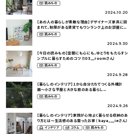
らす（ki_no_ieさん）
読みもの
2024.10.20
【あの人の暮らしが素敵な理由】デザイナーズ家具に囲
まれて。制限がある賃貸でもワンランク上のお部屋に〜
狭くても好きな暮らしのこと（_____chika708さん）
読みもの
2024.9.30
【今日の読みもの】空間にも心にも。ゆとりをもたらすシ
ンプルに暮らすためのコツ（103__roomさん）
読みもの
2024.9.28
【暮らしのインテリア】１から自分たちでつくる外構計
画〜小さな平屋と大きな庭のある暮らし
（tsumikiniwaさん）
読みもの
2024.9.26
【暮らしのインテリア】家族が心地よく暮らせる収納のあ
り方とは〜生活感のある整ったお家（ kaya___ieさん）
インテリア
コラム
読みもの