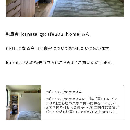
新着記事
人気の記事
おすすめの記事
執筆者：
kanata（@cafe202_home）さん
インテリア
６回目となる今回は寝室についてお話したいと思います。
日用品
kanataさんの過去コラムはこちらよりご覧いただけます。
キッチン
ギフト
cafe202_homeさん
cafe202_homeさんの一覧。【暮らしのイン
キッズ
テリア】居心地の良さと使い勝手を叶える。あ
えて空間を仕切った寝室〜２０年間住む賃貸ア
パートを慈しむ暮らし（cafe202_homeさ
ん） - いつもムクリをご覧いただきありがとう
ございます。「暮らしのインテリア」ではすてきな
お家やインテリア、整理・収納、お掃除を体現さ
れてる方にフォーカスし、普段インスタグラムで