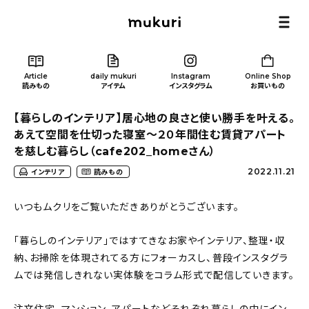
Article
daily mukuri
Instagram
Online Shop
読みもの
アイテム
インスタグラム
お買いもの
【暮らしのインテリア】居心地の良さと使い勝手を叶える。
あえて空間を仕切った寝室〜２０年間住む賃貸アパート
を慈しむ暮らし（cafe202_homeさん）
2022.11.21
インテリア
読みもの
Article
/ 読みもの
いつもムクリをご覧いただきありがとうございます。
カテゴリー一覧
「暮らしのインテリア」ではすてきなお家やインテリア、整理・収
納、お掃除を体現されてる方にフォーカスし、普段インスタグラ
新着記事
ムでは発信しきれない実体験をコラム形式で配信していきます。
人気の記事