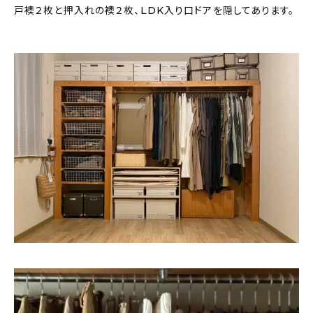
戸襖２枚と押入れの襖２枚、LDK入り口ドアを隠してあります。