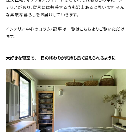
注文住宅、マンション、アパートなどそれぞれ暮らしの中にイン
テリアがあり、背景には共感する点も沢山あると思います。そん
おすすめの記事
な素敵な暮らしをお届けしていきます。
コラム
インテリア中心のコラム・記事は一覧はこちら
よりご覧いただけ
ます。
インテリア
キッチン
大好きな寝室で、一日の終わりが気持ち良く迎えられるように
収納/掃除
暮らし
daily mukuri
/ アイテム
カテゴリー一覧