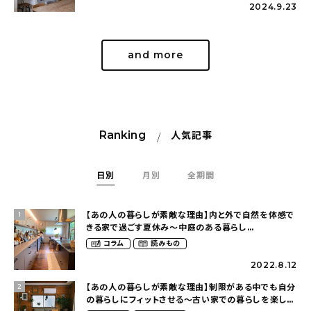
2024.9.23
and more
Ranking
人気記事
日別
月別
全期間
【あの人の暮らしが素敵な理由】内と外で自然を体感で
1
きる家で過ごす夏休み〜中庭のある暮らし
（yume_2700さん）
コラム
読みもの
2022.8.12
【あの人の暮らしが素敵な理由】制限がある中でも自分
2
の暮らしにフィットさせる〜古い家での暮らしを楽しむ