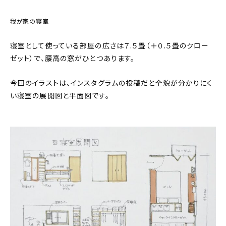
は発信しきれない実体験をコラム形式で配信
About
していきます。注文住宅、マンション、アパートな
我が家の寝室
どそれぞれ暮らしの中にインテリアがあり、背
会社概要
景には共感する点も沢山あると思いま...
寝室として使っている部屋の広さは７.５畳（＋０.５畳のクロー
プライバシーポリシー
ゼット）で、腰高の窓がひとつあります。
お問い合わせ
今回のイラストは、インスタグラムの投稿だと全貌が分かりにく
い寝室の展開図と平面図です。