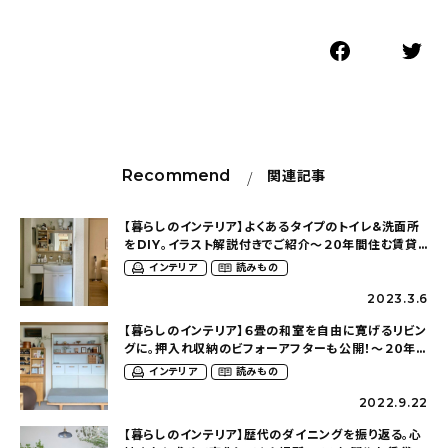
Recommend
関連記事
【暮らしのインテリア】よくあるタイプのトイレ&洗面所
をDIY。イラスト解説付きでご紹介〜２０年間住む賃貸
アパートを慈しむ暮らし（cafe202_homeさん）
インテリア
読みもの
2023.3.6
【暮らしのインテリア】６畳の和室を自由に寛げるリビン
グに。押入れ収納のビフォーアフターも公開！〜２０年
間住む賃貸アパートを慈しむ暮らし
インテリア
読みもの
（cafe202_homeさん）
2022.9.22
【暮らしのインテリア】歴代のダイニングを振り返る。心