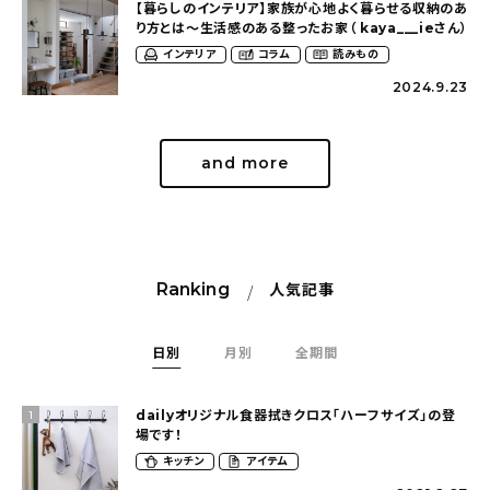
【暮らしのインテリア】家族が心地よく暮らせる収納のあ
り方とは〜生活感のある整ったお家（ kaya___ieさん）
インテリア
コラム
読みもの
2024.9.23
and more
Ranking
人気記事
日別
月別
全期間
dailyオリジナル食器拭きクロス「ハーフサイズ」の登
1
場です！
キッチン
アイテム