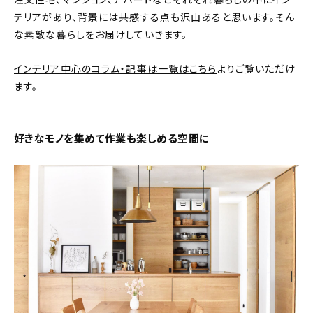
注文住宅、マンション、アパートなどそれぞれ暮らしの中にイン
テリアがあり、背景には共感する点も沢山あると思います。そん
おすすめの記事
な素敵な暮らしをお届けしていきます。
コラム
インテリア中心のコラム・記事は一覧はこちら
よりご覧いただけ
ます。
インテリア
キッチン
好きなモノを集めて作業も楽しめる空間に
収納/掃除
暮らし
daily mukuri
/ アイテム
カテゴリー一覧