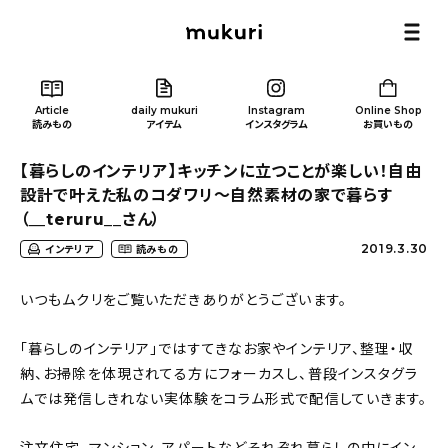
Article
daily mukuri
Instagram
Online Shop
読みもの
アイテム
インスタグラム
お買いもの
【暮らしのインテリア】キッチンに立つことが楽しい！自由
設計で叶えた私のコダワリ〜自然素材の家で暮らす
（__teruru__さん）
2019.3.30
インテリア
読みもの
Article
/ 読みもの
いつもムクリをご覧いただきありがとうございます。
カテゴリー一覧
「暮らしのインテリア」ではすてきなお家やインテリア、整理・収
納、お掃除を体現されてる方にフォーカスし、普段インスタグラ
新着記事
ムでは発信しきれない実体験をコラム形式で配信していきます。
人気の記事