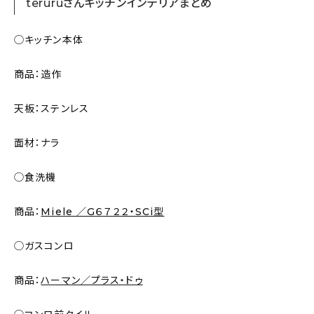
teruruさんキッチンインテリアまとめ
◯キッチン本体
商品：造作
天板：ステンレス
面材：ナラ
◯食洗機
商品：
Miele ／G６７２２・SCi型
◯ガスコンロ
商品：
ハーマン／プラス・ドゥ