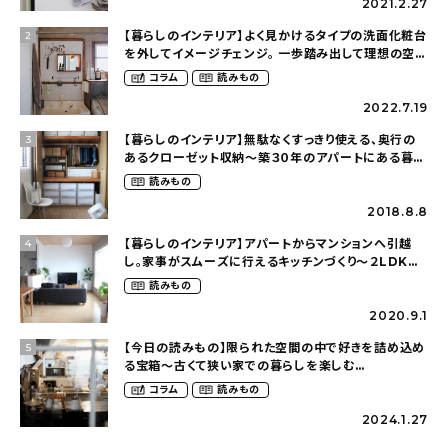
2021.2.27
【暮らしのインテリア】よく見かけるタイプの洗面化粧台
2
を外してイメージチェンジ。 一歩踏み出して理想の空間
へ〜築１２年の建売住宅をDIYする暮らし
コラム
読みもの
（asasa0509さん）
2022.7.19
【暮らしのインテリア】無駄なくすっきり使える、奥行の
3
あるクローゼット収納〜築３０年のアパートにある暮ら
し（mari_ppe_さん）
読みもの
2018.8.8
【暮らしのインテリア】アパートからマンションへ引越
4
し。家事がスムーズに行えるキッチンづくり〜２LDKの
賃貸暮らし（mari_ppe_さん）
読みもの
2020.9.1
【今日の読みもの】限られた空間の中で好きを詰め込め
5
る宝箱〜古くて狭い家での暮らしを楽しむ
（2nyan_and_lifestylesさん）
コラム
読みもの
2024.1.27