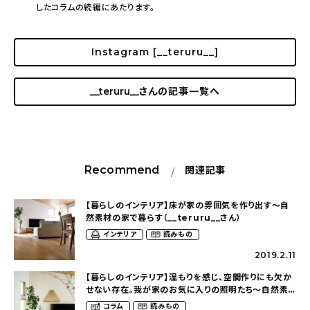
したコラムの続編にあたります。
Instagram [__teruru__]
__teruru__
さんの記事一覧へ
Recommend
関連記事
【暮らしのインテリア】床が家の雰囲気を作り出す～自
然素材の家で暮らす（__teruru__さん）
インテリア
読みもの
2019.2.11
【暮らしのインテリア】温もりを感じ、空間作りにも欠か
せない存在。我が家のお気に入りの照明たち〜自然素
材の家で暮らす（__teruru__さん）
コラム
読みもの