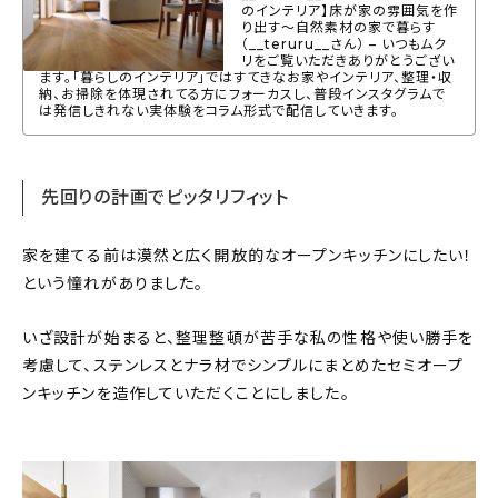
のインテリア】床が家の雰囲気を作
About
り出す～自然素材の家で暮らす
（__teruru__さん） – いつもムク
リをご覧いただきありがとうござい
会社概要
ます。「暮らしのインテリア」ではすてきなお家やインテリア、整理・収
納、お掃除を体現されてる方にフォーカスし、普段インスタグラムで
プライバシーポリシー
は発信しきれない実体験をコラム形式で配信していきます。
お問い合わせ
先回りの計画でピッタリフィット
家を建てる前は漠然と広く開放的なオープンキッチンにしたい！
という憧れがありました。
いざ設計が始まると、整理整頓が苦手な私の性格や使い勝手を
考慮して、ステンレスとナラ材でシンプルにまとめたセミオープ
ンキッチンを造作していただくことにしました。