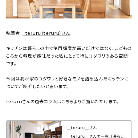
新着記事
人気の記事
執筆者：
_teruru（teruru）さん
おすすめの記事
キッチンは暮らしの中で使用頻度が高いだけではなく、こどもの
インテリア
ころから料理が趣味だった私にとって特にコダワリのある空間
日用品
です。
キッチン
今回は我が家のコダワリと好きなモノを詰め込んだキッチンに
ついてご紹介したいと思います。
ギフト
teruruさんの過去コラムはこちらよりご覧いただけます。
キッズ
__teruru__さん
__teruru__さんの一覧。【暮らし