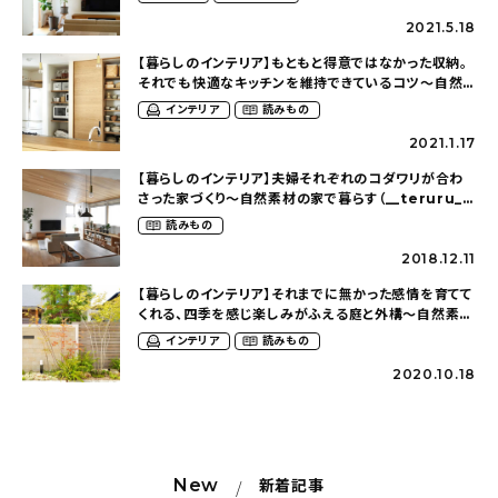
2021.5.18
【暮らしのインテリア】もともと得意ではなかった収納。
それでも快適なキッチンを維持できているコツ〜自然
素材の家で暮らす（__teruru__さん）
インテリア
読みもの
2021.1.17
【暮らしのインテリア】夫婦それぞれのコダワリが合わ
さった家づくり～自然素材の家で暮らす（__teruru__
さん）
読みもの
2018.12.11
【暮らしのインテリア】それまでに無かった感情を育てて
くれる、四季を感じ楽しみがふえる庭と外構〜自然素材
の家で暮らす（__teruru__さん）
インテリア
読みもの
2020.10.18
New
新着記事