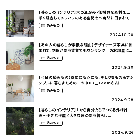
【暮らしのインテリア】木の温かみ×無機質な素材を上
手く融合してメリハリのある空間を〜自然に囲まれて暮
らす（ki_no_ieさん）
読みもの
2024.10.20
【あの人の暮らしが素敵な理由】デザイナーズ家具に囲
まれて。制限がある賃貸でもワンランク上のお部屋に〜
狭くても好きな暮らしのこと（_____chika708さん）
読みもの
2024.9.30
【今日の読みもの】空間にも心にも。ゆとりをもたらすシ
ンプルに暮らすためのコツ（103__roomさん）
読みもの
2024.9.28
【暮らしのインテリア】１から自分たちでつくる外構計
画〜小さな平屋と大きな庭のある暮らし
（tsumikiniwaさん）
読みもの
2024.9.26