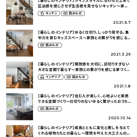
【暮らしのインテリア】ライフスタイルに合わせた工夫で
圧迫感を感じさせず生活感を見せないキッチン〜家族
との繋がりを感じる家づくり（seri.624さん）
キッチン
読みもの
2021.6.7
【暮らしのインテリア】ゆるく仕切り、しっかり見守る。集
中力を育むキッズスペース〜家族との繋がりを感じる
家づくり（seri.624さん）
読みもの
2021.3.29
【暮らしのインテリア】開放感を大切に。区切りすぎない
大きな空間で暮らす〜家族との繋がりを感じる家づくり
（seri.624さん）
インテリア
読みもの
2021.1.8
【暮らしのインテリア】住む人が楽しく、心地よいと実感
できる空間づくり〜仕切りのないゆるく繋がったおうち
（olney.03さん）
読みもの
2020.10.14
【暮らしのインテリア】成長とともに変化と癒しを与えて
くれる植物たちとの暮らし〜理想を叶えた大工さんの家