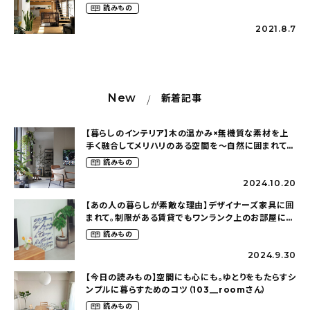
づくり（g____k.a.rさん）
読みもの
2021.8.7
New
新着記事
【暮らしのインテリア】木の温かみ×無機質な素材を上
手く融合してメリハリのある空間を〜自然に囲まれて暮
らす（ki_no_ieさん）
読みもの
2024.10.20
【あの人の暮らしが素敵な理由】デザイナーズ家具に囲
まれて。制限がある賃貸でもワンランク上のお部屋に〜
狭くても好きな暮らしのこと（_____chika708さん）
読みもの
2024.9.30
【今日の読みもの】空間にも心にも。ゆとりをもたらすシ
ンプルに暮らすためのコツ（103__roomさん）
読みもの