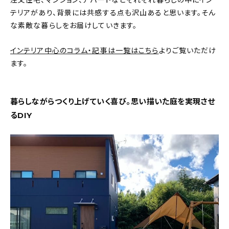
注文住宅、マンション、アパートなどそれぞれ暮らしの中にイン
テリアがあり、背景には共感する点も沢山あると思います。そん
おすすめの記事
な素敵な暮らしをお届けしていきます。
コラム
インテリア中心のコラム・記事は一覧はこちら
よりご覧いただけ
ます。
インテリア
キッチン
暮らしながらつくり上げていく喜び。思い描いた庭を実現させ
るDIY
収納/掃除
暮らし
daily mukuri
/ アイテム
カテゴリー一覧