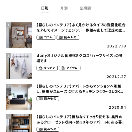
日別
月別
全期間
【暮らしのインテリア】よく見かけるタイプの洗面化粧台
1
を外してイメージチェンジ。 一歩踏み出して理想の空間
へ〜築１２年の建売住宅をDIYする暮らし
コラム
読みもの
（asasa0509さん）
2022.7.19
dailyオリジナル食器拭きクロス「ハーフサイズ」の登
2
場です！
キッチン
アイテム
2021.2.27
【暮らしのインテリア】アパートからマンションへ引越
3
し。家事がスムーズに行えるキッチンづくり〜２LDKの
賃貸暮らし（mari_ppe_さん）
読みもの
2020.9.1
【暮らしのインテリア】無駄なくすっきり使える、奥行の
4
あるクローゼット収納〜築３０年のアパートにある暮ら
し（mari_ppe_さん）
読みもの