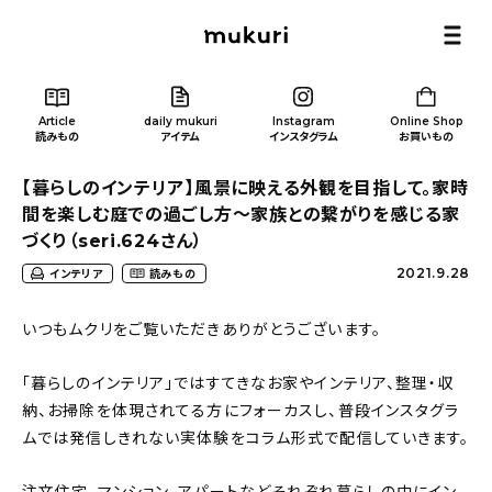
Article
daily mukuri
Instagram
Online Shop
読みもの
アイテム
インスタグラム
お買いもの
【暮らしのインテリア】風景に映える外観を目指して。家時
間を楽しむ庭での過ごし方〜家族との繋がりを感じる家
づくり（seri.624さん）
2021.9.28
インテリア
読みもの
Article
/ 読みもの
いつもムクリをご覧いただきありがとうございます。
カテゴリー一覧
「暮らしのインテリア」ではすてきなお家やインテリア、整理・収
納、お掃除を体現されてる方にフォーカスし、普段インスタグラ
新着記事
ムでは発信しきれない実体験をコラム形式で配信していきます。
人気の記事