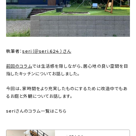
新着記事
人気の記事
おすすめの記事
インテリア
執筆者：
seri（＠seri.624 ）さん
日用品
前回のコラム
では生活感を隠しながら、居心地の良い空間を目
指したキッチンについてお話しました。
キッチン
今回は、家時間をより充実したものにするために改造中でもあ
ギフト
るお庭と外観についてお話します。
キッズ
seriさんのコラム一覧はこちら