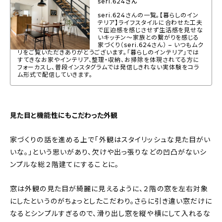
seri.624さん
About
seri.624さんの一覧。【暮らしのイン
テリア】ライフスタイルに合わせた工夫
会社概要
で圧迫感を感じさせず生活感を見せな
いキッチン〜家族との繋がりを感じる
家づくり（seri.624さん） – いつもムク
プライバシーポリシー
リをご覧いただきありがとうございます。「暮らしのインテリア」では
すてきなお家やインテリア、整理・収納、お掃除を体現されてる方に
お問い合わせ
フォーカスし、普段インスタグラムでは発信しきれない実体験をコラ
ム形式で配信していきます。
見た目と機能性にもこだわった外観
家づくりの話を進める上で「外観はスタイリッシュな見た目がい
いな。」という思いがあり、欠けや出っ張りなどの凹凸がないシ
ンプルな総２階建てにすることに。
窓は外観の見た目が綺麗に見えるように、２階の窓を左右対象
にしたというのがちょっとしたこだわり。さらに引き違い窓だけに
なるとシンプルすぎるので、滑り出し窓を縦や横にして入れるな