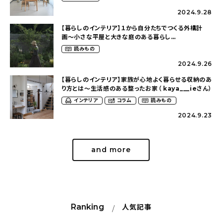
2024.9.28
【暮らしのインテリア】１から自分たちでつくる外構計
画〜小さな平屋と大きな庭のある暮らし
（tsumikiniwaさん）
読みもの
2024.9.26
【暮らしのインテリア】家族が心地よく暮らせる収納のあ
り方とは〜生活感のある整ったお家（ kaya___ieさん）
インテリア
コラム
読みもの
2024.9.23
and more
Ranking
人気記事