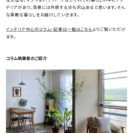
注文住宅、マンション、アパートなどそれぞれ暮らしの中にイン
テリアがあり、背景には共感する点も沢山あると思います。そん
おすすめの記事
な素敵な暮らしをお届けしていきます。
コラム
インテリア中心のコラム・記事は一覧はこちら
よりご覧いただけ
ます。
インテリア
キッチン
コラム執筆者のご紹介
収納/掃除
暮らし
daily mukuri
/ アイテム
カテゴリー一覧