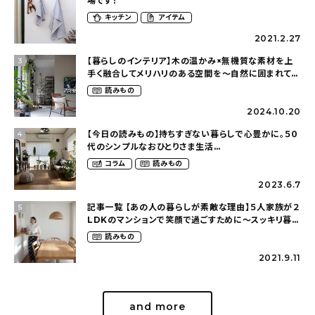
場です！
キッチン
アイテム
2021.2.27
【暮らしのインテリア】木の温かみ×無機質な素材を上
3
手く融合してメリハリのある空間を〜自然に囲まれて暮
らす（ki_no_ieさん）
読みもの
2024.10.20
【今日の読みもの】持ちすぎない暮らしで心豊かに。５０
4
代のシンプルなおひとりさま生活
（ohitorisama_kurasiさん）
コラム
読みもの
2023.6.7
記事一覧 【あの人の暮らしが素敵な理由】５人家族が２
5
LDKのマンションで笑顔で過ごすために〜スッキリ暮ら
す（hm_no.ieさん）
読みもの
2021.9.11
and more