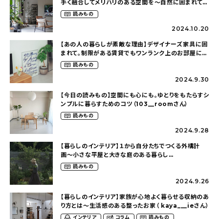
手く融合してメリハリのある空間を〜自然に囲まれて暮
らす（ki_no_ieさん）
読みもの
2024.10.20
【あの人の暮らしが素敵な理由】デザイナーズ家具に囲
まれて。制限がある賃貸でもワンランク上のお部屋に〜
狭くても好きな暮らしのこと（_____chika708さん）
読みもの
2024.9.30
【今日の読みもの】空間にも心にも。ゆとりをもたらすシ
ンプルに暮らすためのコツ（103__roomさん）
読みもの
2024.9.28
【暮らしのインテリア】１から自分たちでつくる外構計
画〜小さな平屋と大きな庭のある暮らし
（tsumikiniwaさん）
読みもの
2024.9.26
【暮らしのインテリア】家族が心地よく暮らせる収納のあ
り方とは〜生活感のある整ったお家（ kaya___ieさん）
インテリア
コラム
読みもの