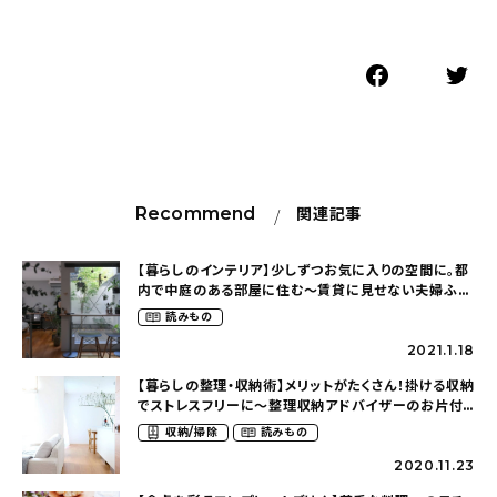
Recommend
関連記事
【暮らしのインテリア】少しずつお気に入りの空間に。都
内で中庭のある部屋に住む〜賃貸に見せない夫婦ふた
り暮らし（sky___photoさん）
読みもの
2021.1.18
【暮らしの整理・収納術】メリットがたくさん！掛ける収納
でストレスフリーに〜整理収納アドバイザーのお片付
け（nika.homeさん）
収納/掃除
読みもの
2020.11.23