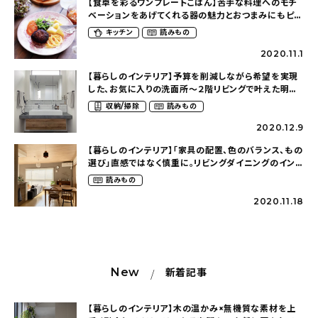
【食卓を彩るワンプレートごはん】苦手な料理へのモチ
ベーションをあげてくれる器の魅力とおつまみにもピッ
タリ！ゴーヤのピカタをご紹介
キッチン
読みもの
2020.11.1
【暮らしのインテリア】予算を削減しながら希望を実現
した、お気に入りの洗面所〜２階リビングで叶えた明る
く開放的な暮らし（yuri___1115さん）
収納/掃除
読みもの
2020.12.9
【暮らしのインテリア】「家具の配置、色のバランス、もの
選び」直感ではなく慎重に。リビングダイニングのインテ
リア〜２LDKの賃貸暮らし（mari_ppe_さん）
読みもの
2020.11.18
New
新着記事
【暮らしのインテリア】木の温かみ×無機質な素材を上