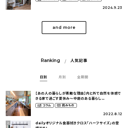
2024.9.23
and more
Ranking
人気記事
日別
月別
全期間
【あの人の暮らしが素敵な理由】内と外で自然を体感で
1
きる家で過ごす夏休み〜中庭のある暮らし
（yume_2700さん）
コラム
読みもの
2022.8.12
dailyオリジナル食器拭きクロス「ハーフサイズ」の登
2