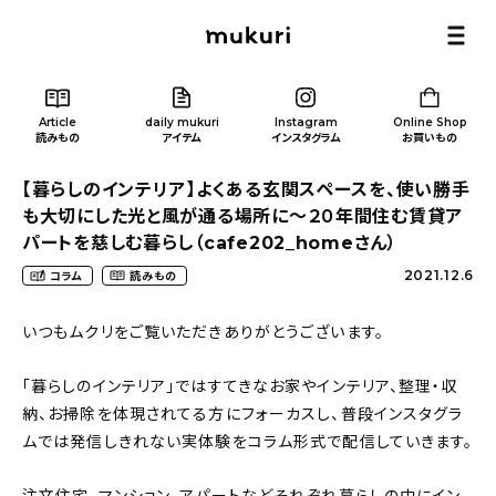
Article
daily mukuri
Instagram
Online Shop
読みもの
アイテム
インスタグラム
お買いもの
【暮らしのインテリア】よくある玄関スペースを、使い勝手
も大切にした光と風が通る場所に〜２０年間住む賃貸ア
パートを慈しむ暮らし（cafe202_homeさん）
2021.12.6
コラム
読みもの
Article
/ 読みもの
いつもムクリをご覧いただきありがとうございます。
カテゴリー一覧
「暮らしのインテリア」ではすてきなお家やインテリア、整理・収
納、お掃除を体現されてる方にフォーカスし、普段インスタグラ
新着記事
ムでは発信しきれない実体験をコラム形式で配信していきます。
人気の記事