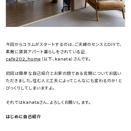
新着記事
人気の記事
おすすめの記事
今回からコラムがスタートするのは、ご夫婦のセンスとDIYで、
インテリア
素敵に賃貸アパート暮らしをされている
＠
cafe202_home
（以下、kanata）さんです。
日用品
初回は簡単な自己紹介とお家の顔である玄関についてお話い
キッチン
ただきました。住む人と工夫によってこんなにも変わるのか！と
ギフト
びっくりしてしまいますよ。
キッズ
それではkanataさん、よろしくお願いします。
はじめに自己紹介