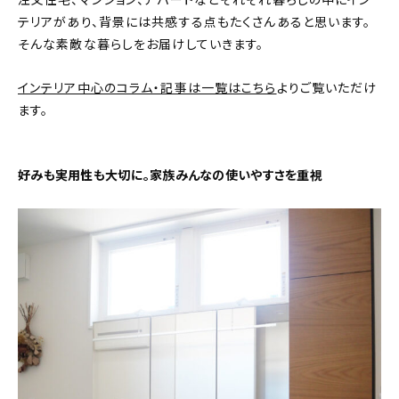
注文住宅、マンション、アパートなどそれぞれ暮らしの中にイン
テリアがあり、背景には共感する点もたくさんあると思います。
おすすめの記事
そんな素敵な暮らしをお届けしていきます。
コラム
インテリア中心のコラム・記事は一覧はこちら
よりご覧いただけ
ます。
インテリア
キッチン
好みも実用性も大切に。家族みんなの使いやすさを重視
収納/掃除
暮らし
daily mukuri
/ アイテム
カテゴリー一覧