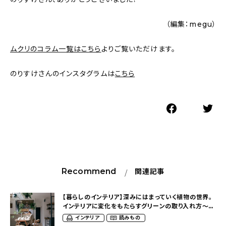
（編集：megu）
ムクリのコラム一覧はこちら
よりご覧いただけます。
のりすけさんのインスタグラムは
こちら
Recommend
関連記事
【暮らしのインテリア】深みにはまっていく植物の世界。
インテリアに変化をもたらすグリーンの取り入れ方〜枠
に囚われない自由な暮らし方（norisuke_mobさ
インテリア
読みもの
ん）