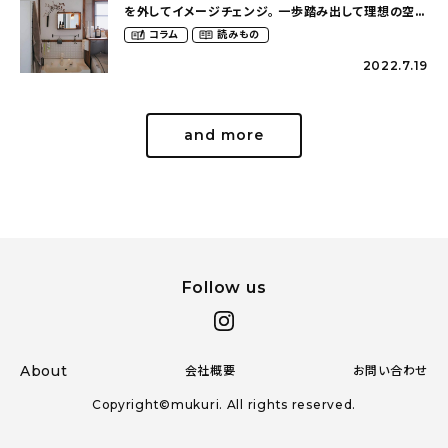
を外してイメージチェンジ。 一歩踏み出して理想の空間
へ〜築１２年の建売住宅をDIYする暮らし
コラム
読みもの
（asasa0509さん）
2022.7.19
and more
Follow us
About
会社概要
お問い合わせ
Copyright©mukuri. All rights reserved.