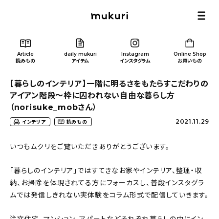
Article
daily mukuri
Instagram
Online Shop
読みもの
アイテム
インスタグラム
お買いもの
【暮らしのインテリア】一階に明るさをもたらすこだわりの
アイアン階段〜枠に囚われない自由な暮らし方
（norisuke_mobさん）
2021.11.29
インテリア
読みもの
Article
/ 読みもの
いつもムクリをご覧いただきありがとうございます。
カテゴリー一覧
「暮らしのインテリア」ではすてきなお家やインテリア、整理・収
納、お掃除を体現されてる方にフォーカスし、普段インスタグラ
新着記事
ムでは発信しきれない実体験をコラム形式で配信していきます。
人気の記事