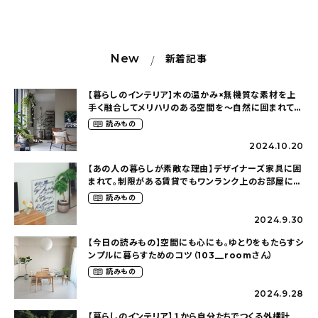
New
新着記事
【暮らしのインテリア】木の温かみ×無機質な素材を上
手く融合してメリハリのある空間を〜自然に囲まれて暮
らす（ki_no_ieさん）
読みもの
2024.10.20
【あの人の暮らしが素敵な理由】デザイナーズ家具に囲
まれて。制限がある賃貸でもワンランク上のお部屋に〜
狭くても好きな暮らしのこと（_____chika708さん）
読みもの
2024.9.30
【今日の読みもの】空間にも心にも。ゆとりをもたらすシ
ンプルに暮らすためのコツ（103__roomさん）
読みもの
2024.9.28
【暮らしのインテリア】１から自分たちでつくる外構計