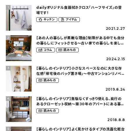
dailyオリジナル食器拭きクロス「ハーフサイズ」の登
1
場です！
キッチン
アイテム
2021.2.27
【あの人の暮らしが素敵な理由】制限がある中でも自分
2
の暮らしにフィットさせる〜古い家での暮らしを楽しむ
（idasanchiさん）
コラム
読みもの
2024.2.15
【暮らしのインテリア】小さなスペースなのに大きな存
3
在感「帰宅後のバッグ置き場」～中古マンションリノベー
ションで叶えたコダワリの暮らし（cocoyuko___さ
読みもの
ん）
2019.8.24
【暮らしのインテリア】無駄なくすっきり使える、奥行の
4
あるクローゼット収納〜築３０年のアパートにある暮ら
し（mari_ppe_さん）
読みもの
2018.8.8
【暮らしのインテリア】よく見かけるタイプの洗面化粧台
5