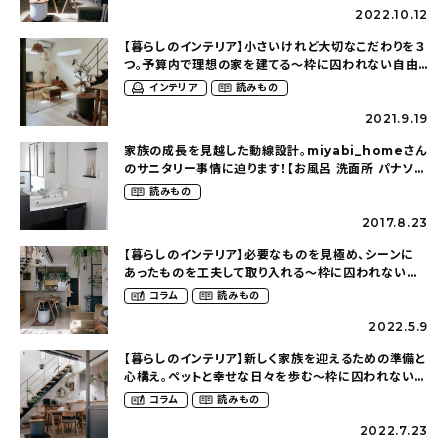
2022.10.12
【暮らしのインテリア】小さいけれど大切なこだわりを３
つ。予算内で理想の家を建てる〜枠に囚われない自由
な暮らし方（norisuke_mobさん）
インテリア
読みもの
2021.9.19
家族の成長を見越した動線設計。miyabi_homeさん
のサニタリー事情に迫ります！【お風呂 洗面所 パナソ
ニック（Panasonic）】
読みもの
2017.8.23
【暮らしのインテリア】必要なものを見極め、シーンに
あったものを工夫して取り入れる〜枠に囚われない自
由な暮らし方（norisuke_mobさん）
コラム
読みもの
2022.5.9
【暮らしのインテリア】新しく家族を迎えるための準備と
心構え。ペットと幸せな日々を歩む〜枠に囚われない自
由な暮らし方（norisuke_mobさん）
コラム
読みもの
2022.7.23