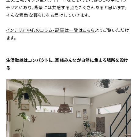
注文住宅、マンション、アパートなどそれぞれ暮らしの中にイン
テリアがあり、背景には共感する点もたくさんあると思います。
おすすめの記事
そんな素敵な暮らしをお届けしていきます。
コラム
インテリア中心のコラム・記事は一覧はこちら
よりご覧いただけ
ます。
インテリア
キッチン
生活動線はコンパクトに。家族みんなが自然に集まる場所を設け
る
収納/掃除
暮らし
daily mukuri
/ アイテム
カテゴリー一覧