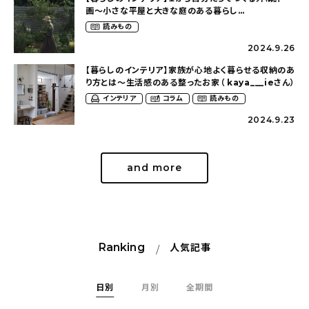
画〜小さな平屋と大きな庭のある暮らし
（tsumikiniwaさん）
読みもの
2024.9.26
【暮らしのインテリア】家族が心地よく暮らせる収納のあ
り方とは〜生活感のある整ったお家（ kaya___ieさん）
インテリア
コラム
読みもの
2024.9.23
and more
Ranking
人気記事
日別
月別
全期間