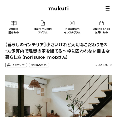
Article
daily mukuri
Instagram
Online Shop
読みもの
アイテム
インスタグラム
お買いもの
【暮らしのインテリア】小さいけれど大切なこだわりを３
つ。予算内で理想の家を建てる〜枠に囚われない自由な
暮らし方（norisuke_mobさん）
2021.9.19
インテリア
読みもの
Article
/ 読みもの
カテゴリー一覧
新着記事
人気の記事