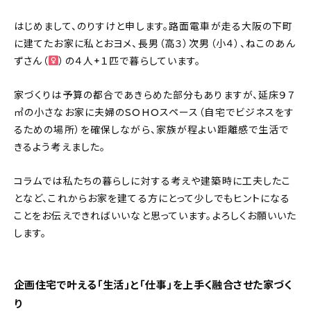
About
はじめまして、のりすけと申します。路面電車が走る大阪の下町
会社概要
に建てたお家に私とおヨメ、長男（高３）次男（小４）、ねこのあん
ずさん（
）の４人+１匹で暮らしています。
プライバシーポリシー
お問い合わせ
家づくりは予算の都合であきらめた部分もありますが、延床９７
㎡の小さなお家に夫婦のSOHOスペース（自宅でビジネスをす
るための場所）を確保しながら、家族が程よい距離感で生活で
きるよう考えました。
コラムでは私たちの暮らしに対する考えや建築時に工夫したこ
となど、これからお家を建てる方にとって少しでもヒントになる
ことをお伝えできればいいなと思っています。よろしくお願いいた
します。
企画住宅で叶える「生活」と「仕事」を上手く融合させた家づく
り