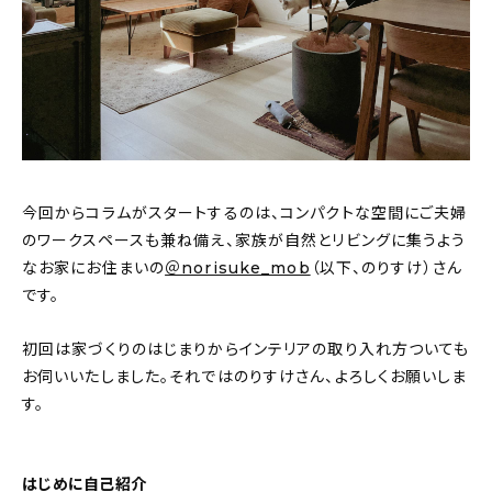
おすすめの記事
コラム
インテリア
キッチン
今回からコラムがスタートするのは、コンパクトな空間にご夫婦
のワークスペースも兼ね備え、家族が自然とリビングに集うよう
収納/掃除
なお家にお住まいの
＠norisuke_mob
（以下、のりすけ）さん
です。
暮らし
初回は家づくりのはじまりからインテリアの取り入れ方ついても
daily mukuri
/ アイテム
お伺いいたしました。それではのりすけさん、よろしくお願いしま
す。
カテゴリー一覧
はじめに自己紹介