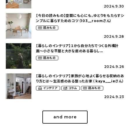
2024.9.30
【今日の読みもの】空間にも心にも。ゆとりをもたらすシ
ンプルに暮らすためのコツ（103__roomさん）
読みもの
2024.9.28
【暮らしのインテリア】１から自分たちでつくる外構計
画〜小さな平屋と大きな庭のある暮らし
（tsumikiniwaさん）
読みもの
2024.9.26
【暮らしのインテリア】家族が心地よく暮らせる収納のあ
り方とは〜生活感のある整ったお家（ kaya___ieさん）
インテリア
コラム
読みもの
2024.9.23
and more