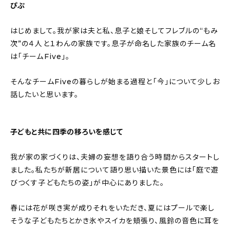
ぴぷ
About
会社概要
はじめまして。我が家は夫と私、息子と娘そしてフレブルの“もみ
次”の４人と１わんの家族です。息子が命名した家族のチーム名
プライバシーポリシー
は「チームFive」。
お問い合わせ
そんなチームFiveの暮らしが始まる過程と「今」について少しお
話したいと思います。
子どもと共に四季の移ろいを感じて
我が家の家づくりは、夫婦の妄想を語り合う時間からスタートし
ました。私たちが新居について語り思い描いた景色には「庭で遊
びつくす子どもたちの姿」が中心にありました。
春には花が咲き実が成りそれをいただき、夏にはプールで楽し
そうな子どもたちとかき氷やスイカを頬張り、風鈴の音色に耳を