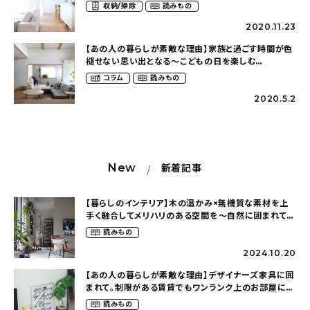
け（nika.homeさん）
収納/掃除
読みもの
2020.11.23
【あの人の暮らしが素敵な理由】家族と過ごす時間が色
褪せない思い出となる〜こどもの日を楽しむ
（aha.homeさん）
コラム
読みもの
2020.5.2
New
新着記事
【暮らしのインテリア】木の温かみ×無機質な素材を上
手く融合してメリハリのある空間を〜自然に囲まれて暮
らす（ki_no_ieさん）
読みもの
2024.10.20
【あの人の暮らしが素敵な理由】デザイナーズ家具に囲
まれて。制限がある賃貸でもワンランク上のお部屋に〜
狭くても好きな暮らしのこと（_____chika708さん）
読みもの