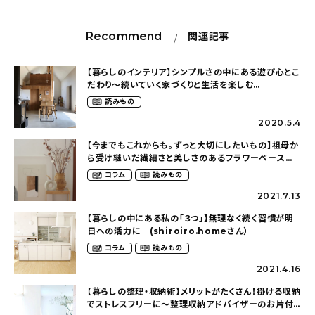
Recommend
関連記事
【暮らしのインテリア】シンプルさの中にある遊び心とこ
だわり〜続いていく家づくりと生活を楽しむ
（satori.homeさん）
読みもの
2020.5.4
【今までもこれからも。ずっと大切にしたいもの】祖母か
ら受け継いだ繊細さと美しさのあるフラワーベース
（aha.homeさん）
コラム
読みもの
2021.7.13
【暮らしの中にある私の「３つ」】無理なく続く習慣が明
日への活力に (shiroiro.homeさん）
コラム
読みもの
2021.4.16
【暮らしの整理・収納術】メリットがたくさん！掛ける収納
でストレスフリーに〜整理収納アドバイザーのお片付