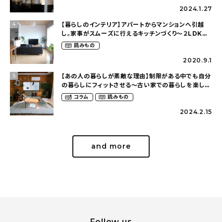
2024.1.27
【暮らしのインテリア】アパートからマンションへ引越
4
し。家事がスムーズに行えるキッチンづくり〜２LDKの
賃貸暮らし（mari_ppe_さん）
読みもの
2020.9.1
【あの人の暮らしが素敵な理由】制限がある中でも自分
5
の暮らしにフィットさせる〜古い家での暮らしを楽しむ
（idasanchiさん）
コラム
読みもの
2024.2.15
and more
Follow us