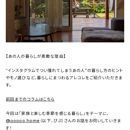
おすすめの記事
コラム
インテリア
キッチン
【あの人の暮らしが素敵な理由】
収納/掃除
“インスタグラムでつい憧れてしまうあの人”の暮らし方のヒント
やモノ選びなど、暮らしにまつわるアレコレをご紹介いただきま
暮らし
す。
daily mukuri
/ アイテム
前回までのコラムはこちら
今回は「家族と楽しむ季節を感じる暮らし」をテーマに、
カテゴリー一覧
@ooooo.home
（以下、ぴぷ）さんのお話をお伺いしていきま
す！