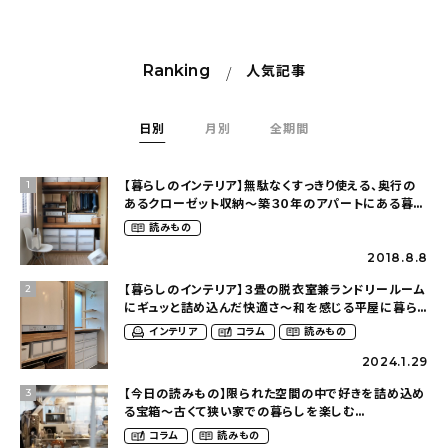
Ranking
人気記事
日別
月別
全期間
【暮らしのインテリア】無駄なくすっきり使える、奥行の
1
あるクローゼット収納〜築３０年のアパートにある暮ら
し（mari_ppe_さん）
読みもの
2018.8.8
【暮らしのインテリア】３畳の脱衣室兼ランドリールーム
2
にギュッと詰め込んだ快適さ〜和を感じる平屋に暮ら
す（heco_homeさん）
インテリア
コラム
読みもの
2024.1.29
【今日の読みもの】限られた空間の中で好きを詰め込め
3
る宝箱〜古くて狭い家での暮らしを楽しむ
（2nyan_and_lifestylesさん）
コラム
読みもの