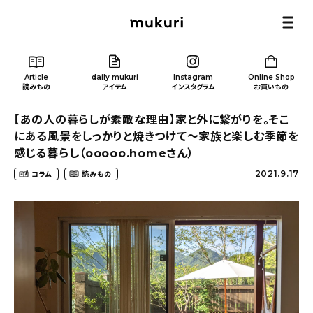
Article
daily mukuri
Instagram
Online Shop
読みもの
アイテム
インスタグラム
お買いもの
【あの人の暮らしが素敵な理由】家と外に繋がりを。そこ
にある風景をしっかりと焼きつけて〜家族と楽しむ季節を
感じる暮らし（ooooo.homeさん）
2021.9.17
コラム
読みもの
Article
/ 読みもの
カテゴリー一覧
新着記事
人気の記事