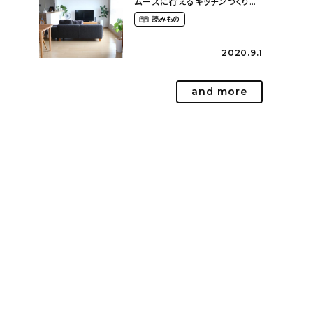
ムーズに行えるキッチンづくり〜
２LDKの賃貸暮らし
読みもの
（mari_ppe_さん）
2020.9.1
and more