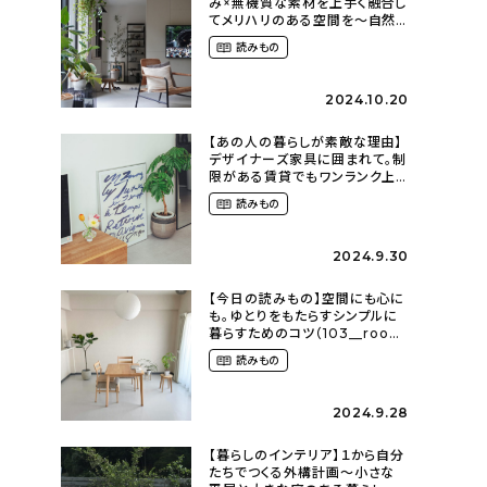
み×無機質な素材を上手く融合し
てメリハリのある空間を〜自然
に囲まれて暮らす（ki_no_ieさ
読みもの
ん）
2024.10.20
【あの人の暮らしが素敵な理由】
デザイナーズ家具に囲まれて。制
限がある賃貸でもワンランク上
のお部屋に〜狭くても好きな暮
読みもの
らしのこと（_____chika708さ
ん）
2024.9.30
【今日の読みもの】空間にも心に
も。ゆとりをもたらすシンプルに
暮らすためのコツ（103__room
さん）
読みもの
2024.9.28
【暮らしのインテリア】１から自分
たちでつくる外構計画〜小さな