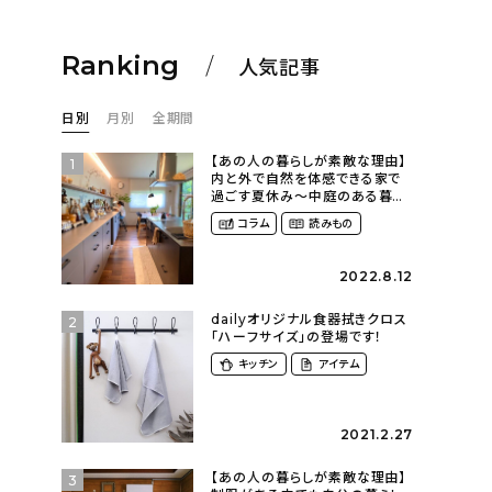
Ranking
人気記事
日別
月別
全期間
【あの人の暮らしが素敵な理由】
1
内と外で自然を体感できる家で
過ごす夏休み〜中庭のある暮ら
し（yume_2700さん）
コラム
読みもの
2022.8.12
dailyオリジナル食器拭きクロス
2
「ハーフサイズ」の登場です！
キッチン
アイテム
2021.2.27
【あの人の暮らしが素敵な理由】
3