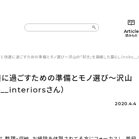
Article
読みもの
と快適に過ごすための準備とモノ選び～沢山の「好き」を凝縮した暮らし（nobo__int
カテゴリー一覧
カテゴリー一覧
コラム
インテ
新着記事
新着記事
インテリア
日用
快適に過ごすための準備とモノ選び～沢山
人気の記事
人気の記事
キッチン
キッチ
interiorsさん）
おすすめの記事
おすすめの記事
収納/掃除
ギフト
2020.4.4
ア、整理・収納、お掃除を体現されてる方にフォーカスし、普段