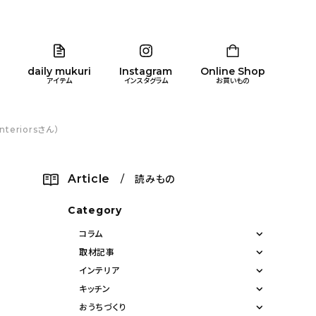
daily mukuri
Instagram
Online Shop
アイテム
インスタグラム
お買いもの
eriorsさん）
リア
暮らし
キッズ
品
Article
/ 読みもの
ン
Category
コラム
取材記事
インテリア
キッチン
おうちづくり