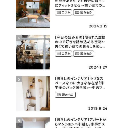
制限がある中でも自分の暮らし
にフィットさせる〜古い家での暮
らしを楽しむ（idasanchiさん）
コラム
読みもの
2024.2.15
【今日の読みもの】限られた空間
4
の中で好きを詰め込める宝箱〜
古くて狭い家での暮らしを楽しむ
（2nyan_and_lifestylesさん）
コラム
読みもの
2024.1.27
【暮らしのインテリア】小さなス
5
ペースなのに大きな存在感「帰
宅後のバッグ置き場」～中古マン
ションリノベーションで叶えたコ
読みもの
ダワリの暮らし（cocoyuko___
さん）
2019.8.24
【暮らしのインテリア】アパートか
6
らマンションへ引越し。家事がス