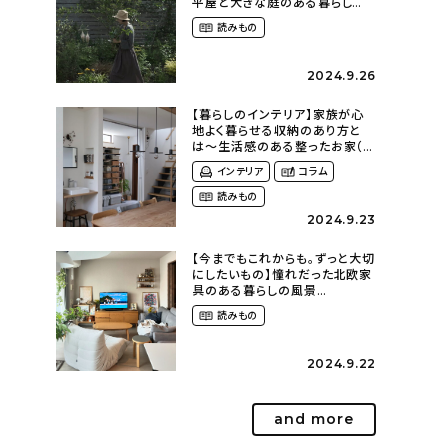
平屋と大きな庭のある暮らし
（tsumikiniwaさん）
読みもの
2024.9.26
【暮らしのインテリア】家族が心
地よく暮らせる収納のあり方と
は〜生活感のある整ったお家（
kaya___ieさん）
インテリア
コラム
読みもの
2024.9.23
【今までもこれからも。ずっと大切
にしたいもの】憧れだった北欧家
具のある暮らしの風景
（m._.k_homeさん）
読みもの
2024.9.22
and more