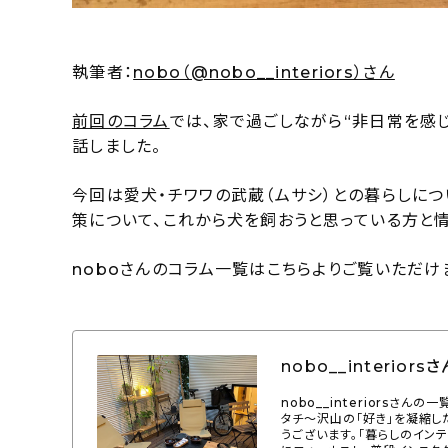
執筆者：
nobo（@nobo__interiors）さん
前回のコラム
では、家で過ごしながら“非日常を感
話しました。
今回は愛犬・チワワの武蔵（ムサシ）との暮らしに
策について、これから犬を飼おうと思っている方と
noboさんのコラム一覧はこちらよりご覧いただけ
nobo__interiorsさ
nobo__interiors
タチ～沢山の「好き」を凝縮した暮
うございます。「暮らしのイン