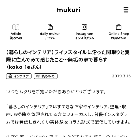
Article
daily mukuri
Instagram
Online Shop
読みもの
アイテム
インスタグラム
お買いもの
【暮らしのインテリア】ライフスタイルに沿った間取りと実
際に住んでみて感じたこと～無垢の家で暮らす
（koko_ieさん）
2019.3.15
インテリア
読みもの
Article
/ 読みもの
いつもムクリをご覧いただきありがとうございます。
カテゴリー一覧
「暮らしのインテリア」ではすてきなお家やインテリア、整理・収
納、お掃除を体現されてる方にフォーカスし、普段インスタグラ
新着記事
ムでは発信しきれない実体験をコラム形式で配信していきます。
人気の記事