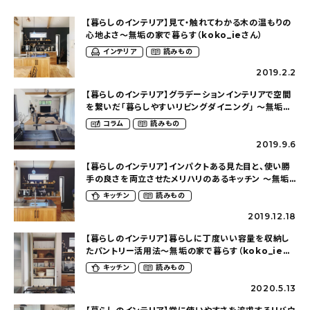
【暮らしのインテリア】見て・触れてわかる木の温もりの
心地よさ～無垢の家で暮らす（koko_ieさん）
インテリア
読みもの
2019.2.2
【暮らしのインテリア】グラデーションインテリアで空間
を繋いだ「暮らしやすいリビングダイニング」 ～無垢の
家で暮らす（koko_ieさん）
コラム
読みもの
2019.9.6
【暮らしのインテリア】インパクトある見た目と、使い勝
手の良さを両立させたメリハリのあるキッチン ～無垢
の家で暮らす（koko_ieさん）
キッチン
読みもの
2019.12.18
【暮らしのインテリア】暮らしに丁度いい容量を収納し
たパントリー活用法～無垢の家で暮らす（koko_ieさ
ん）
キッチン
読みもの
2020.5.13