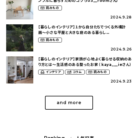
ンプルに暮らすためのコツ（103__roomさん）
読みもの
2024.9.28
【暮らしのインテリア】１から自分たちでつくる外構計
画〜小さな平屋と大きな庭のある暮らし
（tsumikiniwaさん）
読みもの
2024.9.26
【暮らしのインテリア】家族が心地よく暮らせる収納のあ
り方とは〜生活感のある整ったお家（ kaya___ieさん）
インテリア
コラム
読みもの
2024.9.23
and more