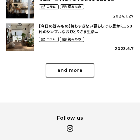
（2nyan_and_lifestylesさん）
コラム
読みもの
2024.1.27
【今日の読みもの】持ちすぎない暮らしで心豊かに。５０
5
代のシンプルなおひとりさま生活
（ohitorisama_kurasiさん）
コラム
読みもの
2023.6.7
and more
Follow us