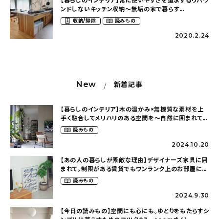
【暮らしのインテリア】常に使いやすさを追求するリバウ
ンドしないキッチン収納～無垢の家で暮らす
（koko_ieさん）
収納/掃除
読みもの
2020.2.24
New
新着記事
【暮らしのインテリア】木の温かみ×無機質な素材を上
手く融合してメリハリのある空間を〜自然に囲まれて暮
らす（ki_no_ieさん）
読みもの
2024.10.20
【あの人の暮らしが素敵な理由】デザイナーズ家具に囲
まれて。制限がある賃貸でもワンランク上のお部屋に〜
狭くても好きな暮らしのこと（_____chika708さん）
読みもの
2024.9.30
【今日の読みもの】空間にも心にも。ゆとりをもたらすシ