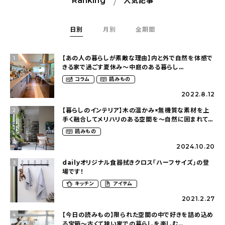
Ranking
人気記事
日別
月別
全期間
【あの人の暮らしが素敵な理由】内と外で自然を体感で
1
きる家で過ごす夏休み〜中庭のある暮らし
（yume_2700さん）
コラム
読みもの
2022.8.12
【暮らしのインテリア】木の温かみ×無機質な素材を上
2
手く融合してメリハリのある空間を〜自然に囲まれて暮
らす（ki_no_ieさん）
読みもの
2024.10.20
dailyオリジナル食器拭きクロス「ハーフサイズ」の登
3
場です！
キッチン
アイテム
2021.2.27
【今日の読みもの】限られた空間の中で好きを詰め込め
4
る宝箱〜古くて狭い家での暮らしを楽しむ