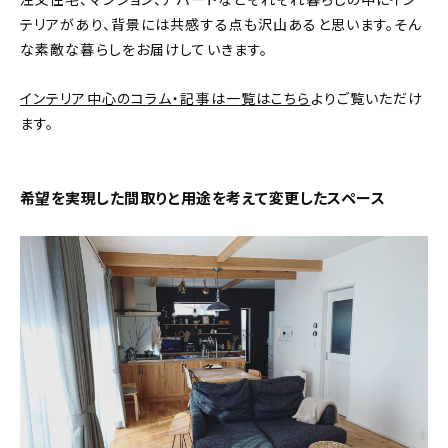
注文住宅、マンション、アパートなどそれぞれ暮らしの中にイン
テリアがあり、背景には共感する点も沢山あると思います。そん
おすすめの記事
な素敵な暮らしをお届けしていきます。
コラム
インテリア中心のコラム・記事は一覧はこちら
よりご覧いただけ
ます。
インテリア
キッチン
希望を実現した間取りと用途を考えて変更したスペース
収納/掃除
暮らし
daily mukuri
/ アイテム
カテゴリー一覧