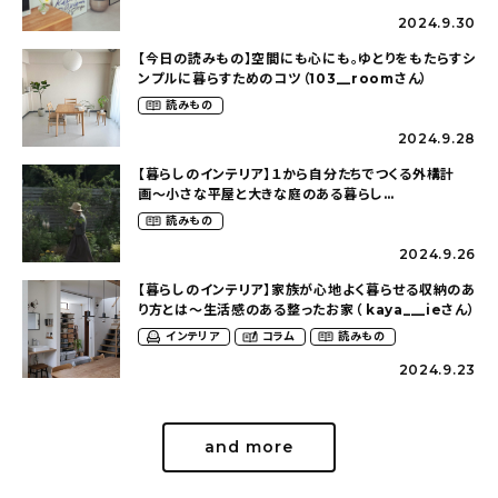
2024.9.30
【今日の読みもの】空間にも心にも。ゆとりをもたらすシ
ンプルに暮らすためのコツ（103__roomさん）
読みもの
2024.9.28
【暮らしのインテリア】１から自分たちでつくる外構計
画〜小さな平屋と大きな庭のある暮らし
（tsumikiniwaさん）
読みもの
2024.9.26
【暮らしのインテリア】家族が心地よく暮らせる収納のあ
り方とは〜生活感のある整ったお家（ kaya___ieさん）
インテリア
コラム
読みもの
2024.9.23
and more