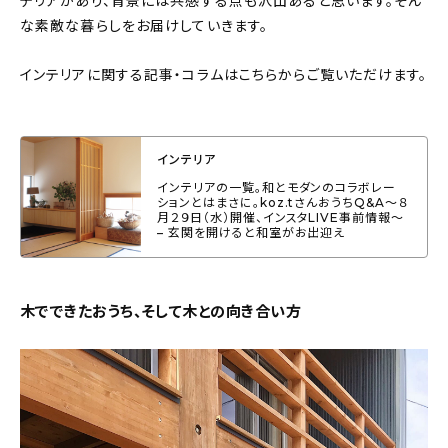
テリアがあり、背景には共感する点も沢山あると思います。そん
な素敵な暮らしをお届けしていきます。
おすすめの記事
インテリアに関する記事・コラムはこちらからご覧いただけます。
コラム
インテリア
インテリア
キッチン
インテリアの一覧。和とモダンのコラボレー
ションとはまさに。koz.tさんおうちQ&A〜８
月２９日（水）開催、インスタLIVE事前情報〜
収納/掃除
– 玄関を開けると和室がお出迎え
暮らし
木でできたおうち、そして木との向き合い方
daily mukuri
/ アイテム
カテゴリー一覧