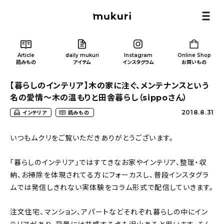
Article
daily mukuri
Instagram
Online Shop
読みもの
アイテム
インスタグラム
お買いもの
【暮らしのインテリア】木の家に注ぐ、メンテナンスという
名の愛情〜木の温もりと田舎暮らし（sippoさん）
2018.8.31
インテリア
読みもの
Article
/ 読みもの
いつもムクリをご覧いただきありがとうございます。
「暮らしのインテリア」ではすてきなお家やインテリア、整理・収
カテゴリー一覧
納、お掃除を体現されてる方にフォーカスし、普段インスタグラ
ムでは発信しきれない実体験をコラム形式で配信していきます。
新着記事
注文住宅、マンション、アパートなどそれぞれ暮らしの中にイン
人気の記事