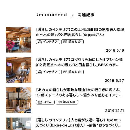
Recommend
関連記事
【暮らしのインテリア】この土地とBESSの家を選んだ理
由〜木の温もりと田舎暮らし（sippoさん）
インテリア
読みもの
2018.5.19
【暮らしのインテリア】コダワリを軸にしたオプション追
加と変更点〜木の温もりと田舎暮らし_BESSの家
（sippoさん）
インテリア
読みもの
2018.6.27
【あの人の暮らしが素敵な理由】炎の揺らぎに癒され
て、薪ストーブのある暮らし〜温かみを感じるインテリ
ア（siippoさん）
コラム
読みもの
2019.12.11
【暮らしのインテリア】人と猫が快適に暮らすためのい
えづくり（k.kaede_catさん）～前編：おうちづくり編