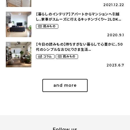
2021.12.22
【暮らしのインテリア】アパートからマンションへ引越
4
し。家事がスムーズに行えるキッチンづくり〜２LDKの
賃貸暮らし（mari_ppe_さん）
読みもの
2020.9.1
【今日の読みもの】持ちすぎない暮らしで心豊かに。５０
5
代のシンプルなおひとりさま生活
（ohitorisama_kurasiさん）
コラム
読みもの
2023.6.7
and more
Follow us