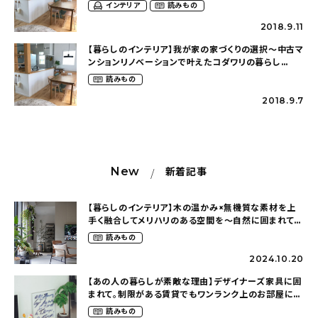
～
インテリア
読みもの
2018.9.11
【暮らしのインテリア】我が家の家づくりの選択～中古マ
ンションリノベーションで叶えたコダワリの暮らし
（cocoyuko___さん）
読みもの
2018.9.7
New
新着記事
【暮らしのインテリア】木の温かみ×無機質な素材を上
手く融合してメリハリのある空間を〜自然に囲まれて暮
らす（ki_no_ieさん）
読みもの
2024.10.20
【あの人の暮らしが素敵な理由】デザイナーズ家具に囲
まれて。制限がある賃貸でもワンランク上のお部屋に〜
狭くても好きな暮らしのこと（_____chika708さん）
読みもの