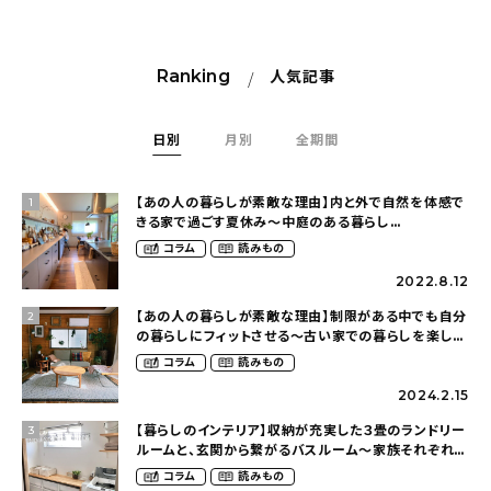
Ranking
人気記事
日別
月別
全期間
【あの人の暮らしが素敵な理由】内と外で自然を体感で
1
きる家で過ごす夏休み〜中庭のある暮らし
（yume_2700さん）
コラム
読みもの
2022.8.12
【あの人の暮らしが素敵な理由】制限がある中でも自分
2
の暮らしにフィットさせる〜古い家での暮らしを楽しむ
（idasanchiさん）
コラム
読みもの
2024.2.15
【暮らしのインテリア】収納が充実した３畳のランドリー
3
ルームと、玄関から繋がるバスルーム〜家族それぞれが
くつろげて、少し遊び心のある家（megu6465さん）
コラム
読みもの