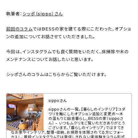
About
執筆者：
シッポ（sippo）さん
会社概要
前回のコラム
ではBESSの家を建てる際にこだわった、オプショ
プライバシーポリシー
ンの追加についてお話させていただきました。
お問い合わせ
今回は、インスタグラムでも良く質問をいただく、床掃除や木の
メンテナンスについてお話したいと思います。
シッポさんのコラムはこちらからご覧いただけます。
sippoさん
sippoさんの一覧。【暮らしのインテリア】コダ
ワリを軸にしたオプション追加と変更点〜木
の温もりと田舎暮らし_BESSの家（sippoさ
ん） – いつもムクリをご覧いただきありがとう
ございます。「暮らしのインテリア」ではすてき
なお家やインテリア、整理・収納、お掃除を体現されてる方にフォー
カスし、普段インスタグラムでは発信しきれない実体験をコラム形式