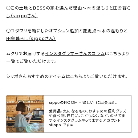
◯
この土地とBESSの家を選んだ理由〜木の温もりと田舎暮ら
し（sippoさん）
〇
コダワリを軸にしたオプション追加と変更点〜木の温もりと
田舎暮らし（sippoさん）
ムクリでお届けする
インスタグラマーさんのコラム
はこちらより
一覧でご覧いただけます。
シッポさんおすすめのアイテムはこちらよりご覧いただけます。
sippoのROOM – 欲しい! に出会える。
愛用品、気になるもの、おすすめの便利グッズ
や食べ物、日用品、こどもふく、など、のせてま
す☺︎インスタグラムやってます☺︎アカウント
siippo です☺︎