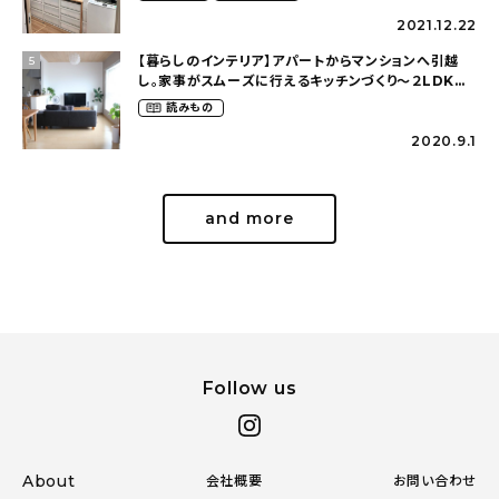
2021.12.22
【暮らしのインテリア】アパートからマンションへ引越
5
し。家事がスムーズに行えるキッチンづくり〜２LDKの
賃貸暮らし（mari_ppe_さん）
読みもの
2020.9.1
and more
Follow us
About
会社概要
お問い合わせ