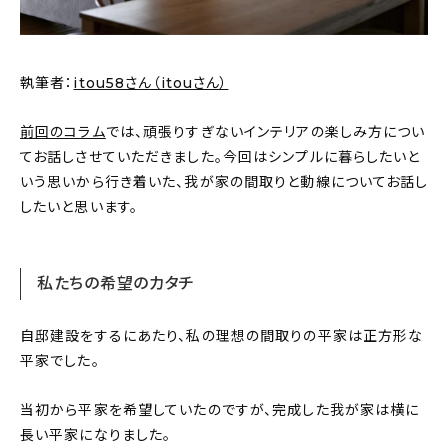
新着記事
人気の記事
執筆者：
itou58さん（itouさん）
おすすめの記事
前回のコラム
では、頑張りすぎないインテリアの楽しみ方につい
てお話しさせていただきました。今回はシンプルに暮らしたいと
インテリア
いう思いから行き着いた、我が家の間取りと動線についてお話し
日用品
したいと思います。
キッチン
私たちの希望のカタチ
ギフト
自邸建設をするにあたり、私の理想の間取りの平家は正方形な
キッズ
平家でした。
当初から平家を希望していたのですが、完成した我が家は横に
長い平家になりました。