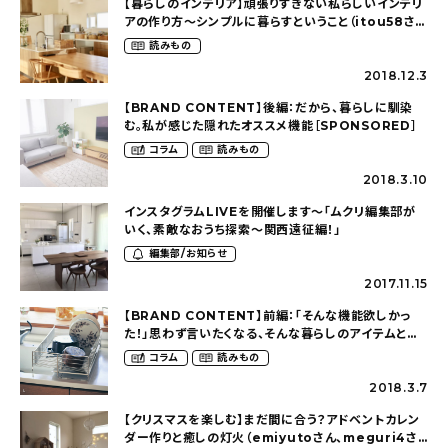
【暮らしのインテリア】頑張りすぎない私らしいインテリ
アの作り方～シンプルに暮らすということ（itou58さ
ん）
読みもの
2018.12.3
【BRAND CONTENT】後編：だから、暮らしに馴染
む。私が感じた隠れたオススメ機能［SPONSORED］
コラム
読みもの
2018.3.10
インスタグラムLIVEを開催します〜「ムクリ編集部が
いく、素敵なおうち探索〜関西遠征編！」
編集部/お知らせ
2017.11.15
【BRAND CONTENT】前編：「そんな機能欲しかっ
た！」思わず言いたくなる、そんな暮らしのアイテムとは
［SPONSORED］
コラム
読みもの
2018.3.7
【クリスマスを楽しむ】まだ間に合う？アドベントカレン
ダー作りと癒しの灯火（emiyutoさん、meguri4さ