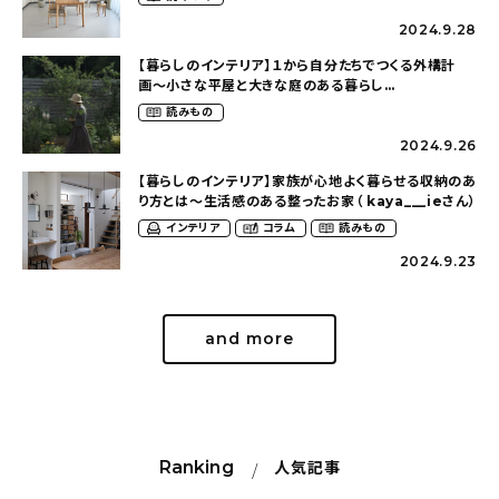
2024.9.28
【暮らしのインテリア】１から自分たちでつくる外構計
画〜小さな平屋と大きな庭のある暮らし
（tsumikiniwaさん）
読みもの
2024.9.26
【暮らしのインテリア】家族が心地よく暮らせる収納のあ
り方とは〜生活感のある整ったお家（ kaya___ieさん）
インテリア
コラム
読みもの
2024.9.23
and more
Ranking
人気記事