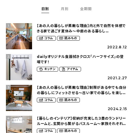
日別
月別
全期間
【あの人の暮らしが素敵な理由】内と外で自然を体感で
1
きる家で過ごす夏休み〜中庭のある暮らし
（yume_2700さん）
コラム
読みもの
2022.8.12
dailyオリジナル食器拭きクロス「ハーフサイズ」の登
2
場です！
キッチン
アイテム
2021.2.27
【あの人の暮らしが素敵な理由】制限がある中でも自分
3
の暮らしにフィットさせる〜古い家での暮らしを楽しむ
（idasanchiさん）
コラム
読みもの
2024.2.15
【暮らしのインテリア】収納が充実した３畳のランドリー
4
ルームと、玄関から繋がるバスルーム〜家族それぞれが
くつろげて、少し遊び心のある家（megu6465さん）
コラム
読みもの