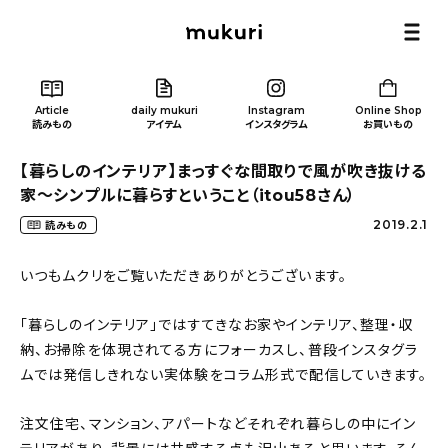
Article
daily mukuri
Instagram
Online Shop
読みもの
アイテム
インスタグラム
お買いもの
【暮らしのインテリア】まっすぐな間取りで風が吹き抜ける
家～シンプルに暮らすということ（itou58さん）
2019.2.1
読みもの
Article
/ 読みもの
いつもムクリをご覧いただきありがとうございます。
「暮らしのインテリア」ではすてきなお家やインテリア、整理・収
カテゴリー一覧
納、お掃除を体現されてる方にフォーカスし、普段インスタグラ
ムでは発信しきれない実体験をコラム形式で配信していきます。
新着記事
注文住宅、マンション、アパートなどそれぞれ暮らしの中にイン
人気の記事