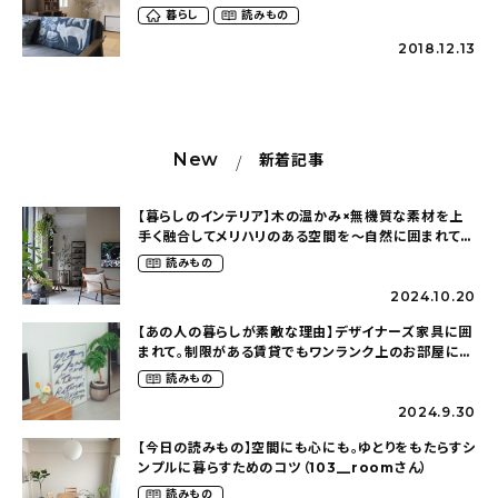
ん、hibiiroさん）
暮らし
読みもの
2018.12.13
New
新着記事
【暮らしのインテリア】木の温かみ×無機質な素材を上
手く融合してメリハリのある空間を〜自然に囲まれて暮
らす（ki_no_ieさん）
読みもの
2024.10.20
【あの人の暮らしが素敵な理由】デザイナーズ家具に囲
まれて。制限がある賃貸でもワンランク上のお部屋に〜
狭くても好きな暮らしのこと（_____chika708さん）
読みもの
2024.9.30
【今日の読みもの】空間にも心にも。ゆとりをもたらすシ
ンプルに暮らすためのコツ（103__roomさん）
読みもの