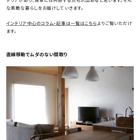
テリアがあり、背景には共感する点も沢山あると思います。そん
な素敵な暮らしをお届けしていきます。
おすすめの記事
インテリア中心のコラム・記事は一覧はこちら
よりご覧いただけ
コラム
ます。
インテリア
直線移動でムダのない間取り
キッチン
収納/掃除
暮らし
daily mukuri
/ アイテム
カテゴリー一覧