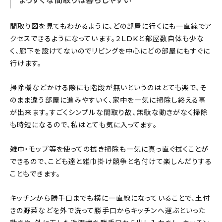
まっすぐな間取りは暮らしやすい
間取り図を見てもわかるように、どの部屋に行くにも一直線でア
クセスできるようになっています。２LDKと部屋数自体も少な
く、廊下を設けてないのでリビングを中心にどの部屋にもすぐに
行けます。
掃除機などかける際にも階段が無いというのはとても楽で、そ
のまま違う部屋に進みやすいく、家中を一気に掃除し終える事
が出来ます。すごくシンプルな間取り故、無駄な動きがなく掃除
も時短になるので、私はとても気に入ってます。
雑巾・モップ等を使っての拭き掃除も一気に真っ直ぐ拭くことが
できるので、こども達と雑巾掛け競争と名付けて楽しんだりする
こともできます。
キッチンから勝手口までも横に一直線になっていることで、土付
きの野菜などを外で洗って勝手口からキッチンへ運ぶといった