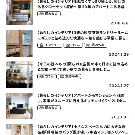
【暮らしのインテリア】無駄なくすっきり使える、奥行の
1
あるクローゼット収納〜築３０年のアパートにある暮ら
し（mari_ppe_さん）
読みもの
2018.8.8
【暮らしのインテリア】３畳の脱衣室兼ランドリールーム
2
にギュッと詰め込んだ快適さ〜和を感じる平屋に暮ら
す（heco_homeさん）
インテリア
コラム
読みもの
2024.1.29
【今日の読みもの】限られた空間の中で好きを詰め込め
3
る宝箱〜古くて狭い家での暮らしを楽しむ
（2nyan_and_lifestylesさん）
コラム
読みもの
2024.1.27
【暮らしのインテリア】アパートからマンションへ引越
4
し。家事がスムーズに行えるキッチンづくり〜２LDKの
賃貸暮らし（mari_ppe_さん）
読みもの
2020.9.1
【暮らしのインテリア】小さなスペースなのに大きな存
5
在感「帰宅後のバッグ置き場」～中古マンションリノベー