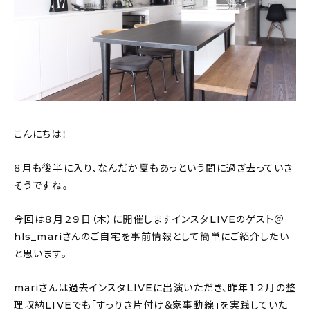
おすすめの記事
コラム
インテリア
キッチン
こんにちは！
収納/掃除
８月も後半に入り、なんだか夏もあっという間に過ぎ去っていき
そうですね。
暮らし
今回は８月２９日（木）に開催しますインスタLIVEのゲスト
＠
daily mukuri
/ アイテム
hls_mari
さんのご自宅を事前情報として簡単にご紹介したい
と思います。
カテゴリー一覧
mariさんは過去インスタLIVEに出演いただき、昨年１２月の整
理収納LIVEでも「すっりき片付け＆家事動線」を実践していた