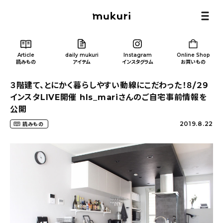
Article
daily mukuri
Instagram
Online Shop
読みもの
アイテム
インスタグラム
お買いもの
３階建て、とにかく暮らしやすい動線にこだわった！８/２９
インスタLIVE開催 hls_mariさんのご自宅事前情報を
公開
2019.8.22
読みもの
Article
/ 読みもの
カテゴリー一覧
新着記事
人気の記事