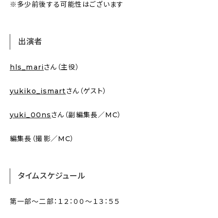
※多少前後する可能性はございます
出演者
hls_mari
さん（主役）
yukiko_ismart
さん（ゲスト）
yuki_00ns
さん（副編集長／MC）
編集長（撮影／MC）
タイムスケジュール
第一部〜二部：１２：００〜１３：５５