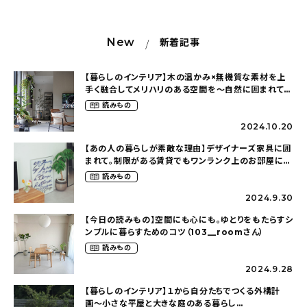
New
新着記事
【暮らしのインテリア】木の温かみ×無機質な素材を上
手く融合してメリハリのある空間を〜自然に囲まれて暮
らす（ki_no_ieさん）
読みもの
2024.10.20
【あの人の暮らしが素敵な理由】デザイナーズ家具に囲
まれて。制限がある賃貸でもワンランク上のお部屋に〜
狭くても好きな暮らしのこと（_____chika708さん）
読みもの
2024.9.30
【今日の読みもの】空間にも心にも。ゆとりをもたらすシ
ンプルに暮らすためのコツ（103__roomさん）
読みもの
2024.9.28
【暮らしのインテリア】１から自分たちでつくる外構計
画〜小さな平屋と大きな庭のある暮らし