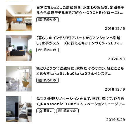
日常にちょっとした高級感を。水まわり製品を、定番モデ
ルから最新モデルまでご紹介〜GROHE（グローエ）南
青山ショールームを取材〜
読みもの
2018.12.16
【暮らしのインテリア】アパートからマンションへ引越
し。家事がスムーズに行えるキッチンづくり〜２LDKの
賃貸暮らし（mari_ppe_さん）
読みもの
2020.9.1
色とりどりの北欧雑貨に、家族だけのサロン。緑とこども
と暮らすtaka0taka0taka0さんインスタ
LIVEQ&A
読みもの
2018.12.19
６/１２開催「リノベーションを見て、学び、感じて、ひらめ
く」Panasonic TOKYO リノベーションミュージア
ムコラボLIVE［SPONSORED］
暮らし
読みもの
2019.5.29