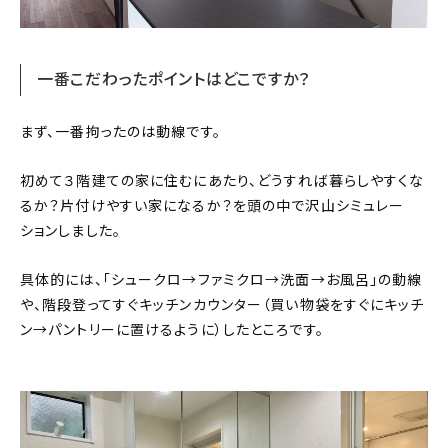
About
会社概要
一番こだわったポイントはどこですか？
プライバシーポリシー
まず、一番拘ったのは動線です。
お問い合わせ
初めて３階建ての家に住むにあたり、どうすれば暮らしやすくな
るか？片付けやすい家になるか？を頭の中で沢山シミュレー
ションしました。
具体的には、「シュークロ→ファミクロ→洗面→お風呂」の動線
や、階段登ってすぐキッチンカウンター（買い物袋をすぐにキッチ
ン→パントリーに置けるように）したところです。