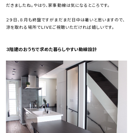
新着記事
だきましたね。やはり、家事動線は気になるところです。
人気の記事
２９日、８月も終盤ですがまだまだ日中は暑いと思いますので、
涼を取れる場所でLIVEご視聴いただければ嬉しいです。
おすすめの記事
インテリア
３階建のおうちで求めた暮らしやすい動線設計
日用品
キッチン
ギフト
キッズ