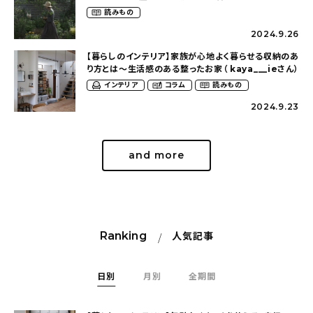
（tsumikiniwaさん）
読みもの
2024.9.26
【暮らしのインテリア】家族が心地よく暮らせる収納のあ
り方とは〜生活感のある整ったお家（ kaya___ieさん）
インテリア
コラム
読みもの
2024.9.23
and more
Ranking
人気記事
日別
月別
全期間