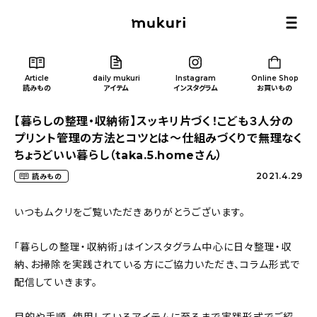
Article
daily mukuri
Instagram
Online Shop
読みもの
アイテム
インスタグラム
お買いもの
【暮らしの整理・収納術】スッキリ片づく！こども３人分の
プリント管理の方法とコツとは～仕組みづくりで無理なく
ちょうどいい暮らし（taka.5.homeさん）
2021.4.29
読みもの
Article
/ 読みもの
いつもムクリをご覧いただきありがとうございます。
カテゴリー一覧
「暮らしの整理・収納術」はインスタグラム中心に日々整理・収
納、お掃除を実践されている方にご協力いただき、コラム形式で
新着記事
配信していきます。
人気の記事