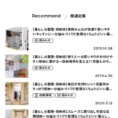
Recommend
関連記事
【暮らしの整理・収納術】家族みんなが快適で使いやす
いキッチンに～仕組みづくりで無理なくちょうどいい暮
らし（taka.5.homeさん）
読みもの
2019.10.28
【暮らしの整理・収納術】使う人への思いやりが片付けや
すい収納に繋がる～収納場所を変える？！衣替えのやり
方（taka.5.homeさん）
読みもの
2019.4.30
【暮らしの整理・収納術】毎日が気持ちいい！洗面所の
すっきり収納～仕組みづくりで無理なくちょうどいい暮ら
し（taka.5.homeさん）
収納/掃除
読みもの
2020.3.12
【暮らしの整理・収納術】スムーズに取り出し可能な玄
関収納～仕組みづくりで無理なくちょうどいい暮らし