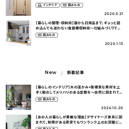
（taka.5.homeさん）
インテリア
読みもの
2020.5.21
【暮らしの整理・収納術】器から日用品まで、ギュッと詰
め込んでも迷わない食器棚収納術～仕組みづくりで無
理なくちょうどいい暮らし（taka.5.homeさん）
読みもの
2020.1.13
New
新着記事
【暮らしのインテリア】木の温かみ×無機質な素材を上
手く融合してメリハリのある空間を〜自然に囲まれて暮
らす（ki_no_ieさん）
読みもの
2024.10.20
【あの人の暮らしが素敵な理由】デザイナーズ家具に囲
まれて。制限がある賃貸でもワンランク上のお部屋に〜
狭くても好きな暮らしのこと（_____chika708さん）