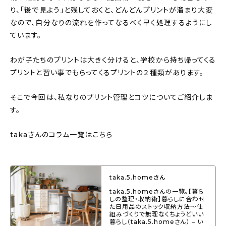
About
り、「後で見よう」と残しておくと、どんどんプリントが溜まり大変
なので、自分なりの流れを作ってなるべく早く処理するようにし
会社概要
ています。
プライバシーポリシー
わが子たちのプリントは大きく分けると、学校から持ち帰ってくる
お問い合わせ
プリントと習い事でもらってくるプリントの２種類があります。
そこで今回は、私なりのプリント管理とコツについてご紹介しま
す。
takaさんのコラム一覧はこちら
taka.5.homeさん
taka.5.homeさんの一覧。【暮ら
しの整理・収納術】暮らしに合わせ
た日用品のストック収納方法～仕
組みづくりで無理なくちょうどいい
暮らし（taka.5.homeさん） – い