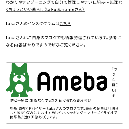
わかりやすいゾーニングで自分で管理しやすい仕組み～無理な
くちょうどいい暮らし（taka.5.homeさん）
takaさんのインスタグラムは
こちら
takaさんはご自身のブログでも情報発信されています。参考に
なる内容ばかりですのでぜひご覧ください。
『つ
づ
く、
暮ら
し』
子
供と一緒に、無理なく すっきり 続けられるお片付け
整理収納アドバイザー takaさんのブログです。最近の記事は「【暮ら
しと防災】GWにもおすすめ！パッククッキング＋フリーズドライ丼で
簡単防災食（画像あり）」です。