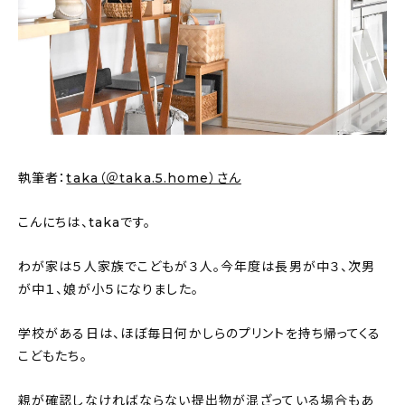
新着記事
人気の記事
おすすめの記事
インテリア
執筆者：
taka（＠taka.5.home）さん
日用品
こんにちは、takaです。
キッチン
わが家は５人家族でこどもが３人。今年度は長男が中３、次男
ギフト
が中１、娘が小５になりました。
キッズ
学校がある日は、ほぼ毎日何かしらのプリントを持ち帰ってくる
こどもたち。
親が確認しなければならない提出物が混ざっている場合もあ