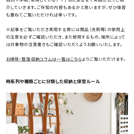
目的や手順、使用しているアイテムに至るまで実践形式でご紹
介していきます。ご存知の内容もあるかと思いますが、ぜひ復習
おすすめの記事
も兼ねてご覧いただければ幸いです。
コラム
※記事をご覧いただき実用する際には商品（洗剤等）の使用上
の注意を必ずご確認いただき、また使用するもの、場所によって
インテリア
は対象物の注意書きもご確認いただくようお願いいたします。
キッチン
お掃除・整理収納コラムは一覧はこちら
よりご覧いただけます。
収納/掃除
時系列や種類ごとに分類した収納と保管ルール
暮らし
daily mukuri
/ アイテム
カテゴリー一覧