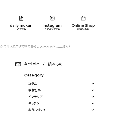
daily mukuri
Instagram
Online Shop
アイテム
インスタグラム
お買いもの
叶えたコダワリの暮らし（cocoyuko___さん）
リア
暮らし
キッズ
品
Article
/ 読みもの
ン
Category
コラム
取材記事
インテリア
キッチン
おうちづくり