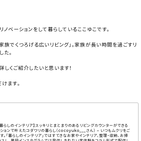
リノベーションをして暮らしているここゆこです。
家族でくつろげる広いリビング」。家族が長い時間を過ごすリ
した。
詳しくご紹介したいと思います！
だけます。
覧。【暮らしのインテリア】スッキリとまとまりのあるリビングカウンターができる
ョンで叶えたコダワリの暮らし（cocoyuko___さん） – いつもムクリをご
す。「暮らしのインテリア」ではすてきなお家やインテリア、整理・収納、お掃
カスし、普段インスタグラムでは発信しきれない実体験をコラム形式で配信し