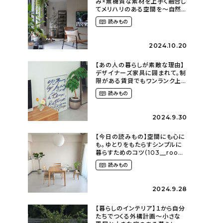
み×無機質な素材を上手く融合し
てメリハリのある空間を〜自然
に囲まれて暮らす（ki_no_ieさ
読みもの
ん）
2024.10.20
【あの人の暮らしが素敵な理由】
デザイナーズ家具に囲まれて。制
限がある賃貸でもワンランク上
のお部屋に〜狭くても好きな暮
読みもの
らしのこと（_____chika708さ
ん）
2024.9.30
【今日の読みもの】空間にも心に
も。ゆとりをもたらすシンプルに
暮らすためのコツ（103__room
さん）
読みもの
2024.9.28
【暮らしのインテリア】１から自分
たちでつくる外構計画〜小さな