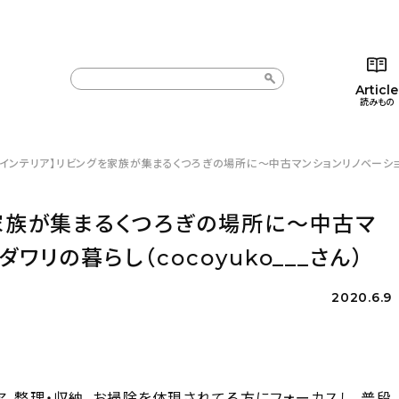
Article
読みもの
インテリア】リビングを家族が集まるくつろぎの場所に～中古マンションリノベーションで
カテゴリー一覧
カテゴリー一覧
コラム
インテ
新着記事
新着記事
インテリア
日用
家族が集まるくつろぎの場所に～中古マ
人気の記事
人気の記事
キッチン
キッチ
リの暮らし（cocoyuko___さん）
おすすめの記事
おすすめの記事
収納/掃除
ギフト
2020.6.9
ア、整理・収納、お掃除を体現されてる方にフォーカスし、普段