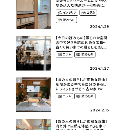
室兼ランドリールームにギュッと
詰め込んだ快適さ〜和を感じる
平屋に暮らす（heco_homeさ
インテリア
コラム
ん）
読みもの
2024.1.29
【今日の読みもの】限られた空間
4
の中で好きを詰め込める宝箱〜
古くて狭い家での暮らしを楽しむ
（2nyan_and_lifestylesさん）
コラム
読みもの
2024.1.27
【あの人の暮らしが素敵な理由】
5
制限がある中でも自分の暮らし
にフィットさせる〜古い家での暮
らしを楽しむ（idasanchiさん）
コラム
読みもの
2024.2.15
【あの人の暮らしが素敵な理由】
6
内と外で自然を体感できる家で