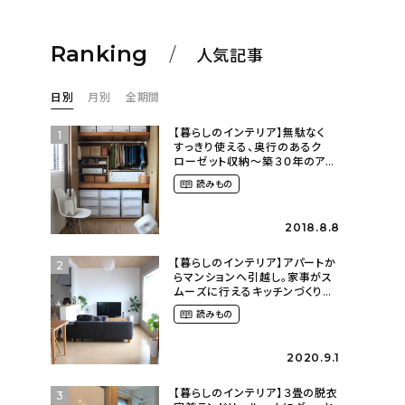
Ranking
人気記事
日別
月別
全期間
【暮らしのインテリア】無駄なく
1
すっきり使える、奥行のあるク
ローゼット収納〜築３０年のア
パートにある暮らし
読みもの
（mari_ppe_さん）
2018.8.8
【暮らしのインテリア】アパートか
2
らマンションへ引越し。家事がス
ムーズに行えるキッチンづくり〜
２LDKの賃貸暮らし
読みもの
（mari_ppe_さん）
2020.9.1
【暮らしのインテリア】３畳の脱衣
3