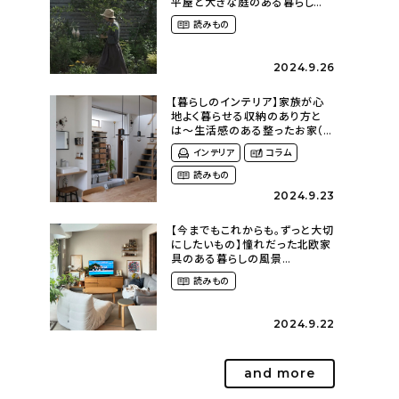
平屋と大きな庭のある暮らし
（tsumikiniwaさん）
読みもの
2024.9.26
【暮らしのインテリア】家族が心
地よく暮らせる収納のあり方と
は〜生活感のある整ったお家（
kaya___ieさん）
インテリア
コラム
読みもの
2024.9.23
【今までもこれからも。ずっと大切
にしたいもの】憧れだった北欧家
具のある暮らしの風景
（m._.k_homeさん）
読みもの
2024.9.22
and more