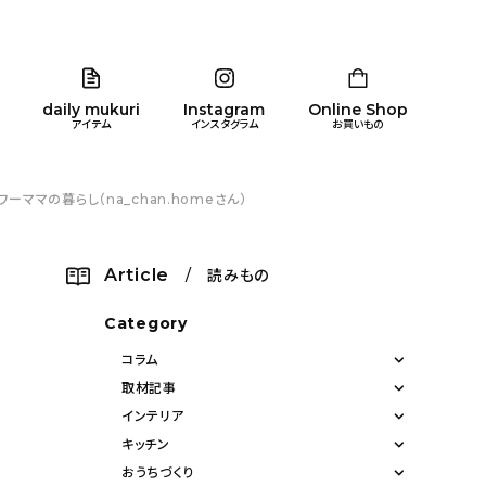
daily mukuri
Instagram
Online Shop
アイテム
インスタグラム
お買いもの
マの暮らし（na_chan.homeさん）
リア
暮らし
キッズ
品
Article
/ 読みもの
ン
Category
コラム
取材記事
インテリア
キッチン
おうちづくり