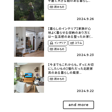
平屋と大きな庭のある暮らし
（tsumikiniwaさん）
読みもの
2024.9.26
【暮らしのインテリア】家族が心
地よく暮らせる収納のあり方と
は〜生活感のある整ったお家（
kaya___ieさん）
インテリア
コラム
読みもの
2024.9.23
【今までもこれからも。ずっと大切
にしたいもの】憧れだった北欧家
具のある暮らしの風景
（m._.k_homeさん）
読みもの
2024.9.22
and more