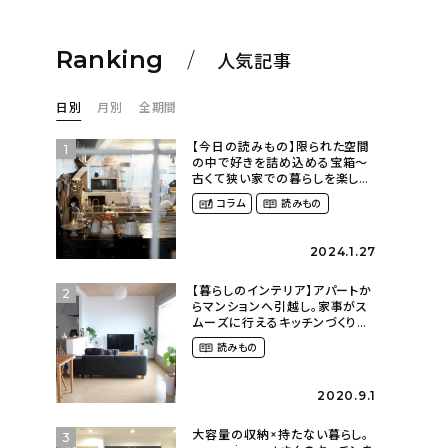
Ranking
人気記事
日別
月別
全期間
【今日の読みもの】限られた空間
1
の中で好きを詰め込める宝箱〜
古くて狭い家での暮らしを楽しむ
（2nyan_and_lifestylesさん）
コラム
読みもの
2024.1.27
【暮らしのインテリア】アパートか
2
らマンションへ引越し。家事がス
ムーズに行えるキッチンづくり〜
２LDKの賃貸暮らし
読みもの
（mari_ppe_さん）
2020.9.1
大容量の収納×持たない暮らし。
3