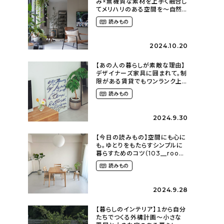
み×無機質な素材を上手く融合し
てメリハリのある空間を〜自然
に囲まれて暮らす（ki_no_ieさ
読みもの
ん）
2024.10.20
【あの人の暮らしが素敵な理由】
デザイナーズ家具に囲まれて。制
限がある賃貸でもワンランク上
のお部屋に〜狭くても好きな暮
読みもの
らしのこと（_____chika708さ
ん）
2024.9.30
【今日の読みもの】空間にも心に
も。ゆとりをもたらすシンプルに
暮らすためのコツ（103__room
さん）
読みもの
2024.9.28
【暮らしのインテリア】１から自分
たちでつくる外構計画〜小さな