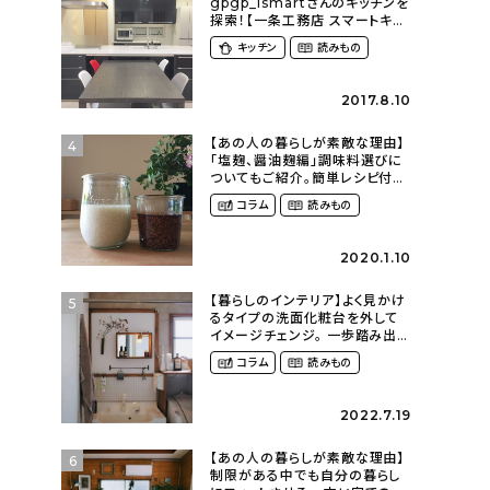
gpgp_ismartさんのキッチンを
探索！【一条工務店 スマートキッ
チン(ワイドカウンター)】
キッチン
読みもの
2017.8.10
【あの人の暮らしが素敵な理由】
4
「塩麹、醤油麹編」調味料選びに
ついてもご紹介。簡単レシピ付
き〜発酵食品のある暮らし
コラム
読みもの
（__mamigram___さん）
2020.1.10
【暮らしのインテリア】よく見かけ
5
るタイプの洗面化粧台を外して
イメージチェンジ。 一歩踏み出し
て理想の空間へ〜築１２年の建
コラム
読みもの
売住宅をDIYする暮らし
（asasa0509さん）
2022.7.19
【あの人の暮らしが素敵な理由】
6
制限がある中でも自分の暮らし